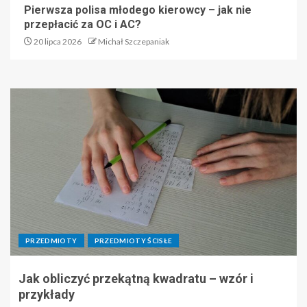
Pierwsza polisa młodego kierowcy – jak nie
przepłacić za OC i AC?
20 lipca 2026
Michał Szczepaniak
PRZEDMIOTY
PRZEDMIOTY ŚCISŁE
Jak obliczyć przekątną kwadratu – wzór i
przykłady