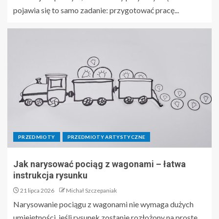
pojawia się to samo zadanie: przygotować pracę...
PRZEDMIOTY
PRZEDMIOTY ARTYSTYCZNE
Jak narysować pociąg z wagonami – łatwa
instrukcja rysunku
21 lipca 2026
Michał Szczepaniak
Narysowanie pociągu z wagonami nie wymaga dużych
umiejętności, jeśli rysunek zostanie rozłożony na proste...