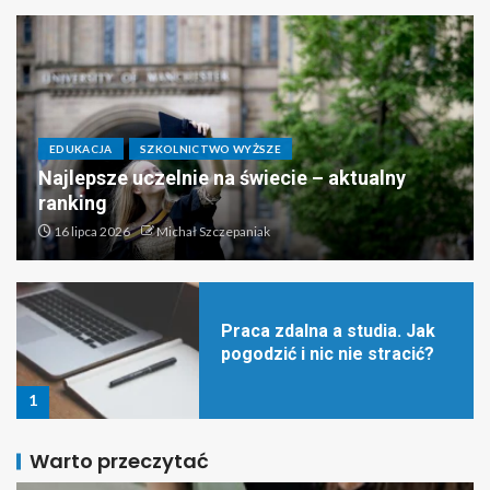
Dietetyka – czy to
przyszłościowy kierunek?
5
EDUKACJA
SZKOLNICTWO WYŻSZE
Najlepsze uniwersytety w Polsce – ranking i
Praca zdalna a studia. Jak
kryteria wyboru
pogodzić i nic nie stracić?
4 lipca 2026
Michał Szczepaniak
1
Rozmowa kwalifikacyjna –
co powinieneś o niej
wiedzieć?
2
Warto przeczytać
Masz zmysł artystyczny?