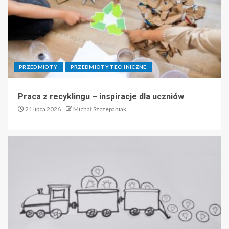
1
Rozmowa kwalifikacyjna –
co powinieneś o niej
wiedzieć?
PRZEDMIOTY
PRZEDMIOTY TECHNICZNE
2
Praca z recyklingu – inspiracje dla uczniów
21 lipca 2026
Michał Szczepaniak
Masz zmysł artystyczny?
Rękodzieło może być nie
tylko pasją ale i zarobkiem!
3
Praca zarobkowa czy
bezpłatny staż?
4