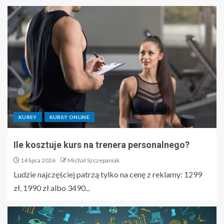
KURSY
KURSY ONLINE
Ile kosztuje kurs na trenera personalnego?
14 lipca 2026
Michał Szczepaniak
Ludzie najczęściej patrzą tylko na cenę z reklamy: 1299
zł, 1990 zł albo 3490...