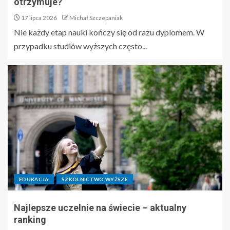
otrzymuje?
17 lipca 2026
Michał Szczepaniak
Nie każdy etap nauki kończy się od razu dyplomem. W
przypadku studiów wyższych często...
EDUKACJA
SZKOLNICTWO WYŻSZE
Najlepsze uczelnie na świecie – aktualny
ranking