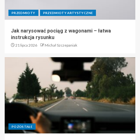
PRZEDMIOTY
PRZEDMIOTY ARTYSTYCZNE
Dietetyka – czy to
przyszłościowy kierunek?
Jak narysować pociąg z wagonami – łatwa
instrukcja rysunku
5
21 lipca 2026
Michał Szczepaniak
POZOSTAŁE