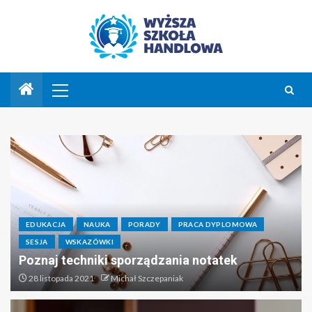
EDUKACJA
NAUKA
PORADY
PRACA DYPLOMOWA
SESJA
WSKAZÓWKI
Poznaj techniki sporządzania notatek
28 listopada 2021
Michał Szczepaniak