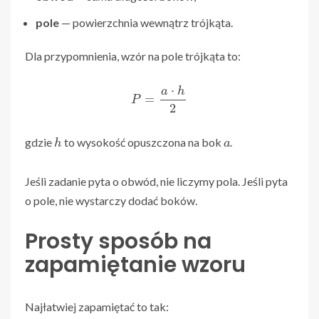
pole
— powierzchnia wewnątrz trójkąta.
Dla przypomnienia, wzór na pole trójkąta to:
P
=
a
⋅
h
2
h
a
gdzie
to wysokość opuszczona na bok
.
Jeśli zadanie pyta o obwód, nie liczymy pola. Jeśli pyta
o pole, nie wystarczy dodać boków.
Prosty sposób na
zapamiętanie wzoru
Najłatwiej zapamiętać to tak: