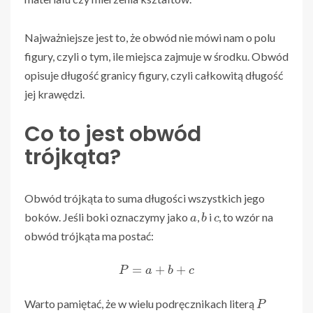
Najważniejsze jest to, że obwód nie mówi nam o polu
figury, czyli o tym, ile miejsca zajmuje w środku. Obwód
opisuje długość granicy figury, czyli całkowitą długość
jej krawędzi.
Co to jest obwód
trójkąta?
Obwód trójkąta to suma długości wszystkich jego
a
b
c
boków. Jeśli boki oznaczymy jako
,
i
, to wzór na
obwód trójkąta ma postać:
P
=
a
+
b
+
c
P
Warto pamiętać, że w wielu podręcznikach literą