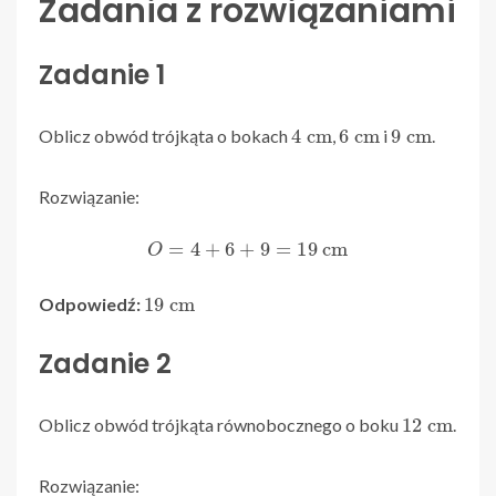
Zadania z rozwiązaniami
Zadanie 1
4
cm
6
cm
9
cm
Oblicz obwód trójkąta o bokach
,
i
.
Rozwiązanie:
O
=
4
+
6
+
9
=
19
cm
19
cm
Odpowiedź:
Zadanie 2
12
cm
Oblicz obwód trójkąta równobocznego o boku
.
Rozwiązanie: