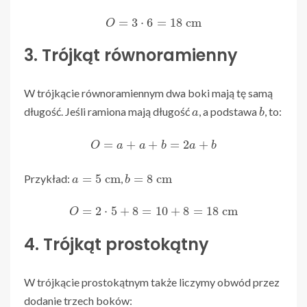
O
=
3
⋅
6
=
18
cm
3. Trójkąt równoramienny
W trójkącie równoramiennym dwa boki mają tę samą
a
b
długość. Jeśli ramiona mają długość
, a podstawa
, to:
O
=
a
+
a
+
b
=
2
a
+
b
a
=
5
cm
b
=
8
cm
Przykład:
,
O
=
2
⋅
5
+
8
=
10
+
8
=
18
cm
4. Trójkąt prostokątny
W trójkącie prostokątnym także liczymy obwód przez
dodanie trzech boków: