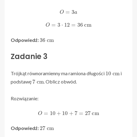
O
=
3
a
O
=
3
⋅
12
=
36
cm
36
cm
Odpowiedź:
Zadanie 3
10
cm
Trójkąt równoramienny ma ramiona długości
i
7
cm
podstawę
. Oblicz obwód.
Rozwiązanie:
O
=
10
+
10
+
7
=
27
cm
27
cm
Odpowiedź: