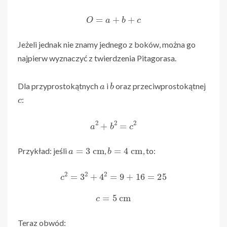
O
=
a
+
b
+
c
Jeżeli jednak nie znamy jednego z boków, można go
najpierw wyznaczyć z twierdzenia Pitagorasa.
a
b
Dla przyprostokątnych
i
oraz przeciwprostokątnej
c
:
a
2
+
b
2
=
c
2
a
=
3
cm
b
=
4
cm
Przykład: jeśli
,
, to:
c
2
=
3
2
+
4
2
=
9
+
16
=
25
c
=
5
cm
Teraz obwód: