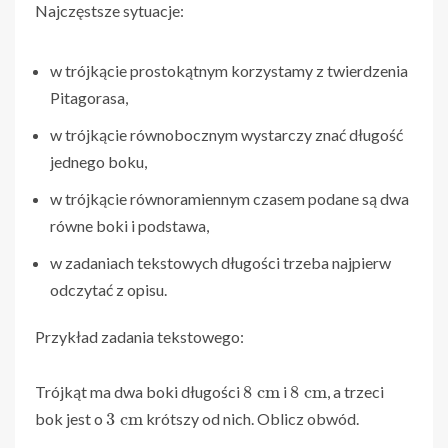
Najczęstsze sytuacje:
w trójkącie prostokątnym korzystamy z twierdzenia
Pitagorasa,
w trójkącie równobocznym wystarczy znać długość
jednego boku,
w trójkącie równoramiennym czasem podane są dwa
równe boki i podstawa,
w zadaniach tekstowych długości trzeba najpierw
odczytać z opisu.
Przykład zadania tekstowego:
8
cm
8
cm
Trójkąt ma dwa boki długości
i
, a trzeci
3
cm
bok jest o
krótszy od nich. Oblicz obwód.