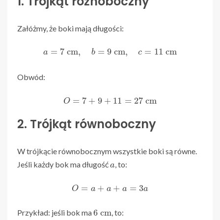
1. Trójkąt różnoboczny
Załóżmy, że boki mają długości:
a
=
7
cm
,
b
=
9
cm
,
c
=
11
cm
Obwód:
O
=
7
+
9
+
11
=
27
cm
2. Trójkąt równoboczny
W trójkącie równobocznym wszystkie boki są równe.
a
Jeśli każdy bok ma długość
, to:
O
=
a
+
a
+
a
=
3
a
6
cm
Przykład: jeśli bok ma
, to: