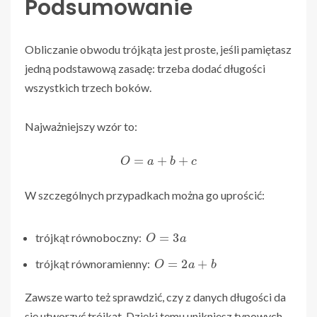
Podsumowanie
Obliczanie obwodu trójkąta jest proste, jeśli pamiętasz
jedną podstawową zasadę: trzeba dodać długości
wszystkich trzech boków.
Najważniejszy wzór to:
O
=
a
+
b
+
c
W szczególnych przypadkach można go uprościć:
O
=
3
a
trójkąt równoboczny:
O
=
2
a
+
b
trójkąt równoramienny:
Zawsze warto też sprawdzić, czy z danych długości da
się utworzyć trójkąt. Dzięki temu unikniesz typowych