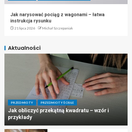
Jak narysować pociąg z wagonami – łatwa
instrukcja rysunku
21 lipca 2026
Michał Szczepaniak
Aktualności
PRZEDMIOTY
PRZEDMIOTY ŚCISŁE
Jak obliczyć przekątną kwadratu – wzór i
przykłady