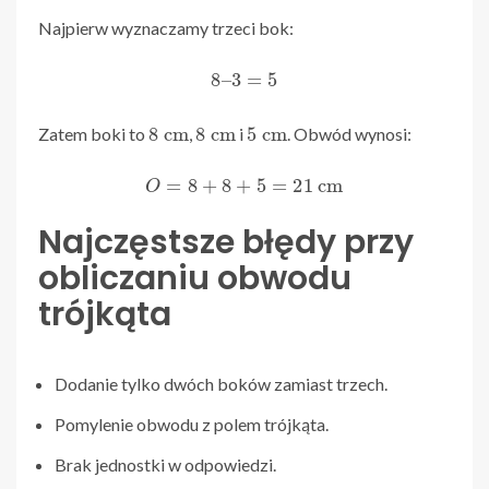
Najpierw wyznaczamy trzeci bok:
8
–
3
=
5
8
cm
8
cm
5
cm
Zatem boki to
,
i
. Obwód wynosi:
O
=
8
+
8
+
5
=
21
cm
Najczęstsze błędy przy
obliczaniu obwodu
trójkąta
Dodanie tylko dwóch boków zamiast trzech.
Pomylenie obwodu z polem trójkąta.
Brak jednostki w odpowiedzi.