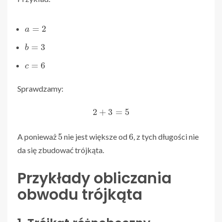
a
=
2
b
=
3
c
=
6
Sprawdzamy:
2
+
3
=
5
5
6
A ponieważ
nie jest większe od
, z tych długości nie
da się zbudować trójkąta.
Przykłady obliczania
obwodu trójkąta