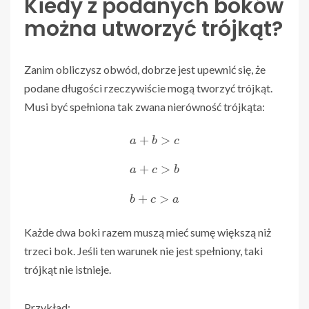
Kiedy z podanych boków
można utworzyć trójkąt?
Zanim obliczysz obwód, dobrze jest upewnić się, że
podane długości rzeczywiście mogą tworzyć trójkąt.
Musi być spełniona tak zwana nierówność trójkąta:
a
+
b
>
c
a
+
c
>
b
b
+
c
>
a
Każde dwa boki razem muszą mieć sumę większą niż
trzeci bok. Jeśli ten warunek nie jest spełniony, taki
trójkąt nie istnieje.
Przykład: