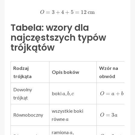
O
=
3
+
4
+
5
=
12
cm
Tabela: wzory dla
najczęstszych typów
trójkątów
Rodzaj
Wzór na
Opis boków
trójkąta
obwód
Dowolny
a
b
c
O
=
a
+
b
+
c
boki
,
,
trójkąt
wszystkie boki
O
=
3
a
Równoboczny
a
równe
a
ramiona
,
O
=
2
a
+
b