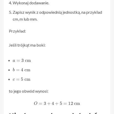
Wykonaj dodawanie.
Zapisz wynik z odpowiednią jednostką, na przykład
cm, m lub mm.
Przykład:
Jeśli trójkąt ma boki:
a
=
3
cm
b
=
4
cm
c
=
5
cm
to jego obwód wynosi:
O
=
3
+
4
+
5
=
12
cm