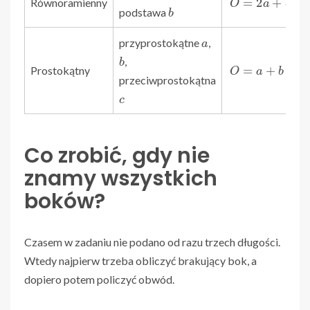
Równoramienny
b
podstawa
a
przyprostokątne
,
b
,
O
=
a
+
b
+
c
Prostokątny
przeciwprostokątna
c
Co zrobić, gdy nie
znamy wszystkich
boków?
Czasem w zadaniu nie podano od razu trzech długości.
Wtedy najpierw trzeba obliczyć brakujący bok, a
dopiero potem policzyć obwód.