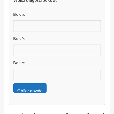
Wpisz długości boków:
a
Bok
:
b
Bok
:
c
Bok
:
Oblicz obwód