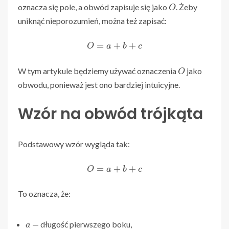
O
oznacza się pole, a obwód zapisuje się jako
. Żeby
uniknąć nieporozumień, można też zapisać:
O
=
a
+
b
+
c
O
W tym artykule będziemy używać oznaczenia
jako
obwodu, ponieważ jest ono bardziej intuicyjne.
Wzór na obwód trójkąta
Podstawowy wzór wygląda tak:
O
=
a
+
b
+
c
To oznacza, że:
a
— długość pierwszego boku,