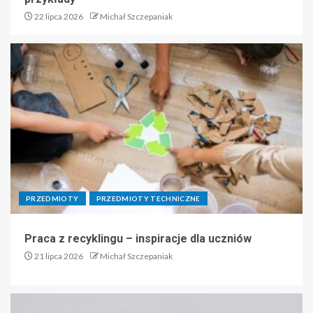
22 lipca 2026
Michał Szczepaniak
PRZEDMIOTY
PRZEDMIOTY TECHNICZNE
Praca z recyklingu – inspiracje dla uczniów
21 lipca 2026
Michał Szczepaniak