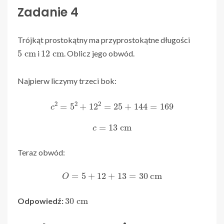
Zadanie 4
Trójkąt prostokątny ma przyprostokątne długości
5
cm
12
cm
i
. Oblicz jego obwód.
Najpierw liczymy trzeci bok:
c
2
=
5
2
+
12
2
=
25
+
144
=
169
c
=
13
cm
Teraz obwód:
O
=
5
+
12
+
13
=
30
cm
30
cm
Odpowiedź: