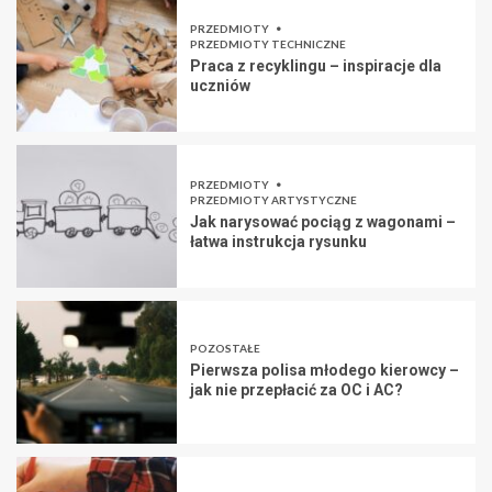
PRZEDMIOTY
PRZEDMIOTY TECHNICZNE
Praca z recyklingu – inspiracje dla
uczniów
PRZEDMIOTY
PRZEDMIOTY ARTYSTYCZNE
Jak narysować pociąg z wagonami –
łatwa instrukcja rysunku
POZOSTAŁE
Pierwsza polisa młodego kierowcy –
jak nie przepłacić za OC i AC?