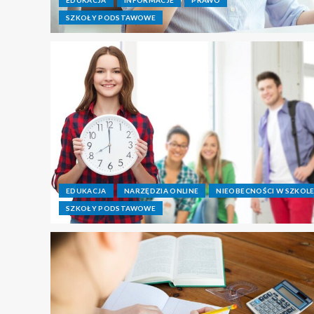
SZKOŁY PODSTAWOWE
EDUKACJA
NARZĘDZIA ONLINE
NIEOBECNOŚCI W SZKOL
SZKOŁY PODSTAWOWE