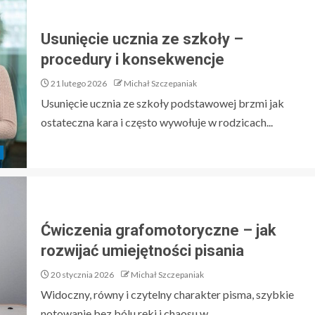
Usunięcie ucznia ze szkoły –
procedury i konsekwencje
21 lutego 2026
Michał Szczepaniak
Usunięcie ucznia ze szkoły podstawowej brzmi jak
ostateczna kara i często wywołuje w rodzicach...
Ćwiczenia grafomotoryczne – jak
rozwijać umiejętności pisania
20 stycznia 2026
Michał Szczepaniak
Widoczny, równy i czytelny charakter pisma, szybkie
notowanie bez bólu ręki i chaosu w...