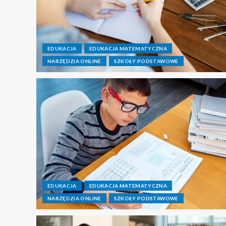
EDUKACJA
EDUKACJA MATEMATYCZNA
NARZĘDZIA ONLINE
SZKOŁY PODSTAWOWE
EDUKACJA
EDUKACJA MATEMATYCZNA
NARZĘDZIA ONLINE
SZKOŁY PODSTAWOWE