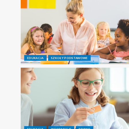
EDUKACJA
SZKOŁY PODSTAWOWE
EDUKACJA
INFORMACJE
PRAWO