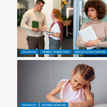
EDUKACJA
PRAWO OŚWIATOWE
SZKOŁY PODSTAWOWE
EDUKACJA
ROZWÓJ DZIECKA