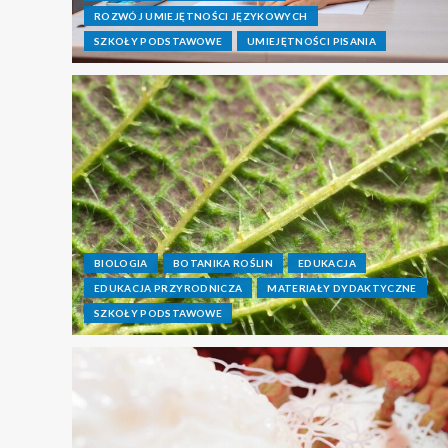
ROZWÓJ UMIEJĘTNOŚCI JĘZYKOWYCH
SZKOŁY PODSTAWOWE
UMIEJĘTNOŚCI PISANIA
BIOLOGIA
BOTANIKA ROŚLIN
EDUKACJA
EDUKACJA PRZYRODNICZA
MATERIAŁY DYDAKTYCZNE
SZKOŁY PODSTAWOWE