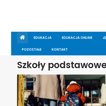
EDUKACJA
EDUKACJA ONLINE
J
POZOSTAŁE
KONTAKT
Szkoły podstawow