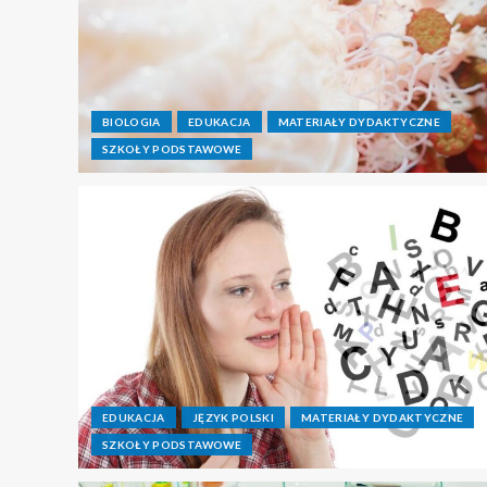
BIOLOGIA
EDUKACJA
MATERIAŁY DYDAKTYCZNE
SZKOŁY PODSTAWOWE
EDUKACJA
JĘZYK POLSKI
MATERIAŁY DYDAKTYCZNE
SZKOŁY PODSTAWOWE