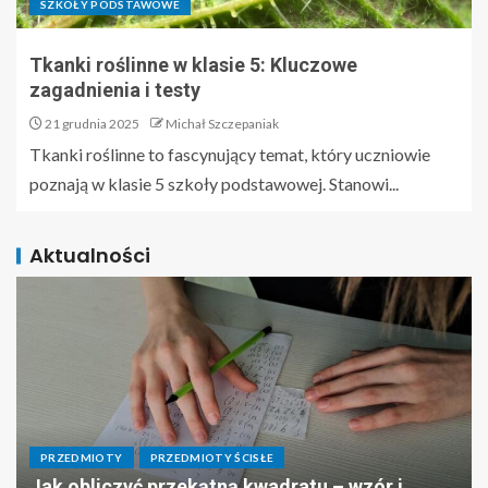
SZKOŁY PODSTAWOWE
Tkanki roślinne w klasie 5: Kluczowe
zagadnienia i testy
21 grudnia 2025
Michał Szczepaniak
Tkanki roślinne to fascynujący temat, który uczniowie
poznają w klasie 5 szkoły podstawowej. Stanowi...
Aktualności
PRZEDMIOTY
PRZEDMIOTY ŚCISŁE
Jak obliczyć przekątną kwadratu – wzór i