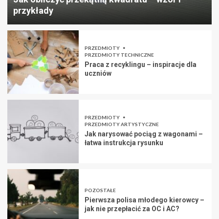
przykłady
PRZEDMIOTY
PRZEDMIOTY TECHNICZNE
Praca z recyklingu – inspiracje dla
uczniów
PRZEDMIOTY
PRZEDMIOTY ARTYSTYCZNE
Jak narysować pociąg z wagonami –
łatwa instrukcja rysunku
POZOSTAŁE
Pierwsza polisa młodego kierowcy –
jak nie przepłacić za OC i AC?