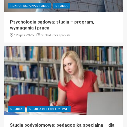
REKRUTACJA NA STUDIA
STUDIA
Psychologia sądowa: studia – program,
wymagania i praca
12 lipca 2026
Michał Szczepaniak
STUDIA
STUDIA PODYPLOMOWE
Studia podyplomowe: pedagogika specjalna – dla