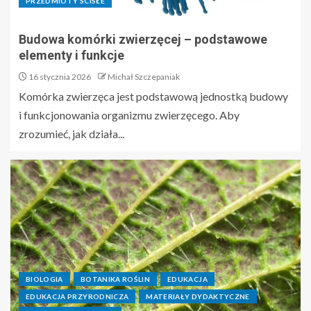
PRZEDMIOTY ŚCISŁE
Budowa komórki zwierzęcej – podstawowe
elementy i funkcje
16 stycznia 2026
Michał Szczepaniak
Komórka zwierzęca jest podstawową jednostką budowy
i funkcjonowania organizmu zwierzęcego. Aby
zrozumieć, jak działa...
BIOLOGIA
BOTANIKA ROŚLIN
EDUKACJA
EDUKACJA PRZYRODNICZA
MATERIAŁY DYDAKTYCZNE