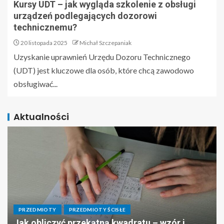
Kursy UDT – jak wygląda szkolenie z obsługi
urządzeń podlegających dozorowi
technicznemu?
20 listopada 2025
Michał Szczepaniak
Uzyskanie uprawnień Urzędu Dozoru Technicznego
(UDT) jest kluczowe dla osób, które chcą zawodowo
obsługiwać...
Aktualności
PRZEDMIOTY
PRZEDMIOTY ŚCISŁE
Jak obliczyć przekątną kwadratu – wzór i