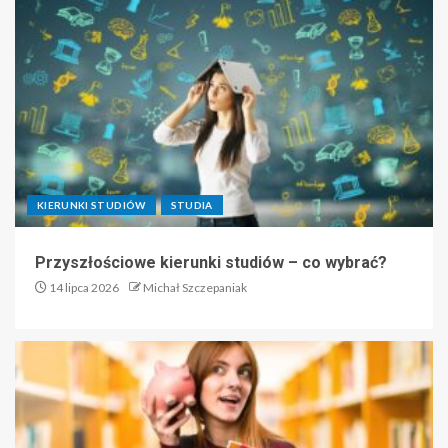
KIERUNKI STUDIÓW
STUDIA
Przyszłościowe kierunki studiów – co wybrać?
14 lipca 2026
Michał Szczepaniak