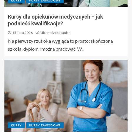
KURSY
KURSY ZAWODOWE
Kursy dla opiekunów medycznych – jak
podnieść kwalifikacje?
15 lipca 2026
Michał Szczepaniak
Na pierwszy rzut oka wygląda to prosto: skończona
szkoła, dyplom i można pracować. W...
KURSY
KURSY ZAWODOWE