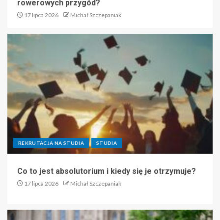
rowerowych przygód?
17 lipca 2026
Michał Szczepaniak
REKRUTACJA NA STUDIA
STUDIA
Co to jest absolutorium i kiedy się je otrzymuje?
17 lipca 2026
Michał Szczepaniak