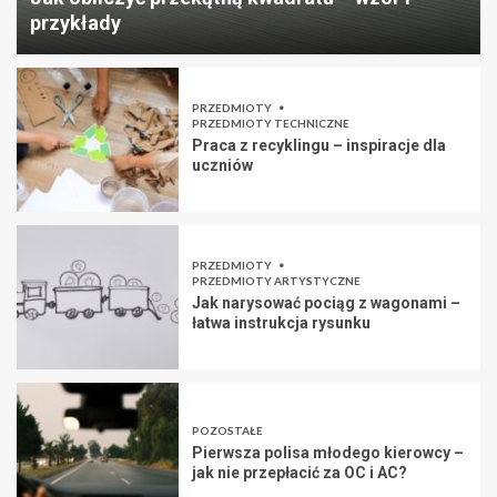
przykłady
PRZEDMIOTY
PRZEDMIOTY TECHNICZNE
Praca z recyklingu – inspiracje dla
uczniów
PRZEDMIOTY
PRZEDMIOTY ARTYSTYCZNE
Jak narysować pociąg z wagonami –
łatwa instrukcja rysunku
POZOSTAŁE
Pierwsza polisa młodego kierowcy –
jak nie przepłacić za OC i AC?