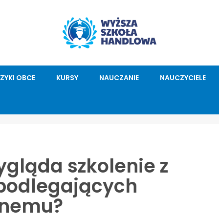
ĘZYKI OBCE
KURSY
NAUCZANIE
NAUCZYCIELE
ygląda szkolenie z
 podlegających
znemu?