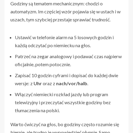
Godziny są tematem mechanicznym: chodzi o
automatyzm. Im częściej wzór pojawia się w ustach i w
uszach, tym szybciej przestaje sprawiać trudność.
Ustawić w telefonie alarm na 5 losowych godzin i
każdą odczytać po niemiecku na głos.
Patrzeć na zegar analogowy i podawać czas najpierw
oficjalnie, potem potocznie.
Zapisać 10 godzin cyframi i dopisać do każdej dwie
wersje: z
Uhr
oraz z
nach/vor/halb
.
Włączyć niemiecki rozkład jazdy lub program
telewizyjny i przeczytać wszystkie godziny bez
tłumaczenia na polski.
Warto ćwiczyć na głos, bo godziny często rozumie się
biernie, ale trudno je wypowiedzieć płynnie. Samo