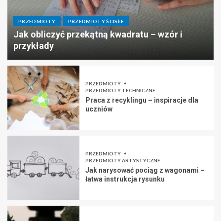
PRZEDMIOTY
PRZEDMIOTY ŚCISŁE
Jak obliczyć przekątną kwadratu – wzór i
przykłady
PRZEDMIOTY
PRZEDMIOTY TECHNICZNE
Praca z recyklingu – inspiracje dla
uczniów
PRZEDMIOTY
PRZEDMIOTY ARTYSTYCZNE
Jak narysować pociąg z wagonami –
łatwa instrukcja rysunku