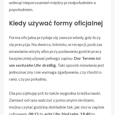
uniknąć nieporozumień między przedpołudniem a
popołudniem.
Kiedy używać formy oficjalnej
Forma oficjalna przydaje się zawsze wtedy, gdy liczy
się precyzja. Na dworcu, lotnisku, w recepcji, podczas
umawiania wizyty albo przy podawaniu godzin pracy
bezpieczniej używać pełnego zapisu:
Der Termin ist
um sechzehn Uhr dreißig.
Taki sposób mówienia jest
jednoznaczny i nie wymaga zgadywania, czy chodzi o
rano, czy po południu.
Dla początkujących to także wygodna ścieżka nauki.
Zamiast od razu walczyć z potocznymi skrótami,
można czytać godzinę dokładnie tak, jak stoi w zapisie
cyfrowym.
08:15
to
acht Uhr fünfzehn
,
19:40
to