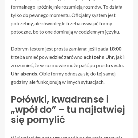
formalnego i później nie rozumieją rozmów. To działa
tylko do pewnego momentu. Oficjalny system jest
potrzebny, ale równolegle trzeba oswajać formy
potoczne, bo to one dominują w codziennym języku.
Dobrym testem jest prosta zamiana: jeśli pada
18:00
,
trzeba umieć powiedzieć zarówno
achtzehn Uhr
, jak i
zrozumieć, że w rozmowie może paść po prostu
sechs
Uhr abends
. Obie formy odnoszą się do tej samej
godziny, ale funkcjonują w innych sytuacjach.
Połówki, kwadranse i
„wpół do” – tu najłatwiej
się pomylić
W niemieckim potoczny sposób podawania czasu nie