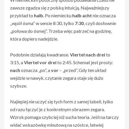
zawsze zgadza się z polską intuicją. Najważniejszy
przykład to
halb
. Po niemiecku
halb acht
nie oznacza
„wpół ósma” w sensie 8:30, tylko
7:30
, czyli dosłownie
„połowa do ósmej”. Trzeba więc patrzeć na godzinę,
która dopiero nadejdzie.
Podobnie działają kwadranse.
Viertel nach drei
to
3:15, a
Viertel vor drei
to 2:45. Schemat jest prosty:
nach
oznacza „po”, a
vor
– „przed”. Gdy ten układ
wejdzie w nawyk, czytanie zegara staje się dużo
szybsze.
Najlepiej nie uczyć się tych form z samej tabeli, tylko
od razu łączyć je z konkretnym obrazem zegara.
Wzrok pomaga szybciej niż sucha teoria. Jeśli na tarczy
widać wskazówkę minutową na szóstce, łatwiej