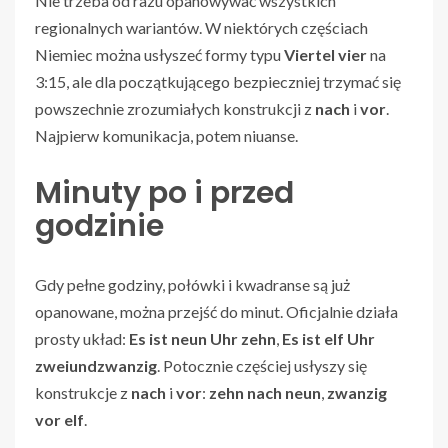
Nie trzeba od razu opanowywać wszystkich
regionalnych wariantów. W niektórych częściach
Niemiec można usłyszeć formy typu
Viertel vier
na
3:15, ale dla początkującego bezpieczniej trzymać się
powszechnie zrozumiałych konstrukcji z
nach
i
vor
.
Najpierw komunikacja, potem niuanse.
Minuty po i przed
godzinie
Gdy pełne godziny, połówki i kwadranse są już
opanowane, można przejść do minut. Oficjalnie działa
prosty układ:
Es ist neun Uhr zehn
,
Es ist elf Uhr
zweiundzwanzig
. Potocznie częściej usłyszy się
konstrukcje z
nach
i
vor
:
zehn nach neun
,
zwanzig
vor elf
.