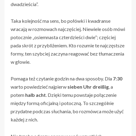
dwadzieścia”.
Taka kolejność ma sens, bo połówki i kwadranse
wracają w rozmowach najczęściej. Niewiele osób mówi
potocznie „osiemnasta czterdzieści dwie”; częściej
pada skrót z przybliżeniem. Kto rozumie te najczęstsze
formy, ten szybciej zaczyna reagować bez tłumaczenia
w głowie.
Pomaga też czytanie godzin na dwa sposoby. Dla
7:30
warto powiedzieć najpierw
sieben Uhr dreißig
, a
potem
halb acht
. Dzięki temu powstaje połączenie
między formą oficjalną i potoczną. To szczególnie
przydatne podczas słuchania, bo rozmówca może użyć
każdej z nich.