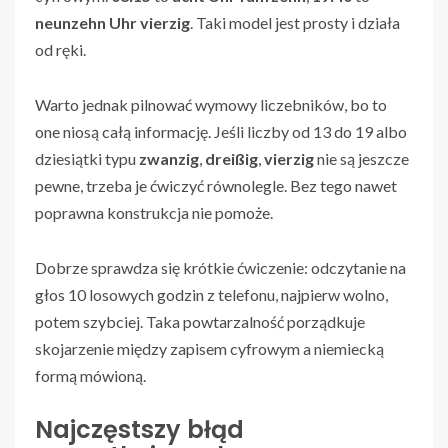
neunzehn Uhr vierzig
. Taki model jest prosty i działa
od ręki.
Warto jednak pilnować wymowy liczebników, bo to
one niosą całą informację. Jeśli liczby od 13 do 19 albo
dziesiątki typu
zwanzig
,
dreißig
,
vierzig
nie są jeszcze
pewne, trzeba je ćwiczyć równolegle. Bez tego nawet
poprawna konstrukcja nie pomoże.
Dobrze sprawdza się krótkie ćwiczenie: odczytanie na
głos 10 losowych godzin z telefonu, najpierw wolno,
potem szybciej. Taka powtarzalność porządkuje
skojarzenie między zapisem cyfrowym a niemiecką
formą mówioną.
Najczęstszy błąd