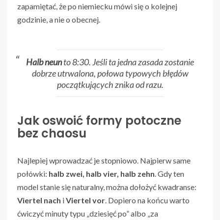
zapamiętać, że po niemiecku mówi się o kolejnej
godzinie, a nie o obecnej.
Halb neun
to 8:30. Jeśli ta jedna zasada zostanie
dobrze utrwalona, połowa typowych błędów
początkujących znika od razu.
Jak oswoić formy potoczne
bez chaosu
Najlepiej wprowadzać je stopniowo. Najpierw same
połówki:
halb zwei, halb vier, halb zehn
. Gdy ten
model stanie się naturalny, można dołożyć kwadranse:
Viertel nach
i
Viertel vor
. Dopiero na końcu warto
ćwiczyć minuty typu „dziesięć po” albo „za