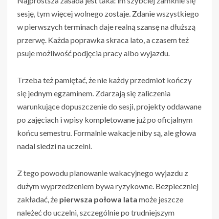
Najprostsza zasada jest taka: im szybciej zamknie się
sesję, tym więcej wolnego zostaje. Zdanie wszystkiego
w pierwszych terminach daje realną szansę na dłuższą
przerwę. Każda poprawka skraca lato, a czasem też
psuje możliwość podjęcia pracy albo wyjazdu.
Trzeba też pamiętać, że nie każdy przedmiot kończy
się jednym egzaminem. Zdarzają się zaliczenia
warunkujące dopuszczenie do sesji, projekty oddawane
po zajęciach i wpisy kompletowane już po oficjalnym
końcu semestru. Formalnie wakacje niby są, ale głowa
nadal siedzi na uczelni.
Z tego powodu planowanie wakacyjnego wyjazdu z
dużym wyprzedzeniem bywa ryzykowne. Bezpieczniej
zakładać, że
pierwsza połowa lata
może jeszcze
należeć do uczelni, szczególnie po trudniejszym