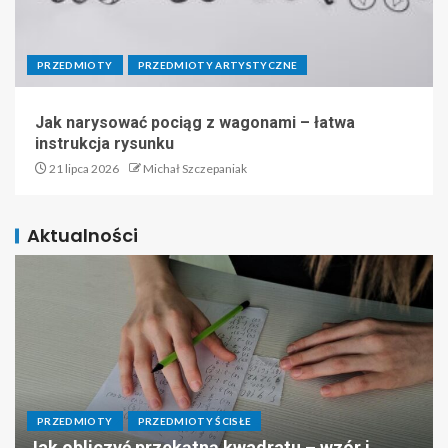
PRZEDMIOTY
PRZEDMIOTY ARTYSTYCZNE
Jak narysować pociąg z wagonami – łatwa
instrukcja rysunku
21 lipca 2026
Michał Szczepaniak
Aktualności
PRZEDMIOTY
PRZEDMIOTY ŚCISŁE
Jak obliczyć przekątną kwadratu – wzór i