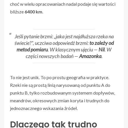
choć w wielu opracowaniach nadal podaje się wartości
bliższe
6400 km
.
Jeśli pytanie brzmi: „jaka jest najdłuższa rzeka na
świecie?”, uczciwa odpowiedź brzmi:
to zależy od
metod pomiaru
. W klasycznym ujęciu —
Nil
. W
części nowszych badań —
Amazonka
.
To nie jest unik. To po prostu geografia w praktyce.
Rzeki nie są prostą linią narysowaną od punktu A do
punktu B, tylko rozbudowanym systemem dopływów,
meandrów, okresowych zmian koryta i trudnych do
jednoznacznego wskazania źródeł.
Dlaczego tak trudno