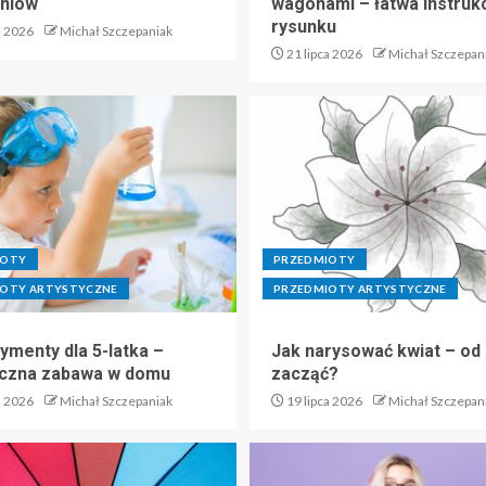
zniów
wagonami – łatwa instruk
rysunku
a 2026
Michał Szczepaniak
21 lipca 2026
Michał Szczepan
IOTY
PRZEDMIOTY
OTY ARTYSTYCZNE
PRZEDMIOTY ARTYSTYCZNE
ymenty dla 5-latka –
Jak narysować kwiat – od
czna zabawa w domu
zacząć?
a 2026
Michał Szczepaniak
19 lipca 2026
Michał Szczepan