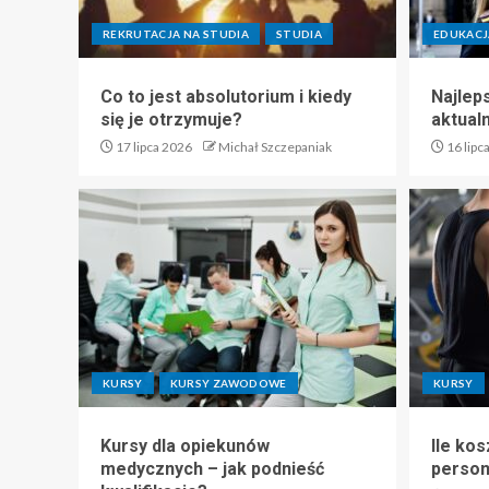
REKRUTACJA NA STUDIA
STUDIA
EDUKACJ
Co to jest absolutorium i kiedy
Najlep
się je otrzymuje?
aktual
17 lipca 2026
Michał Szczepaniak
16 lipc
KURSY
KURSY ZAWODOWE
KURSY
Kursy dla opiekunów
Ile kos
medycznych – jak podnieść
perso