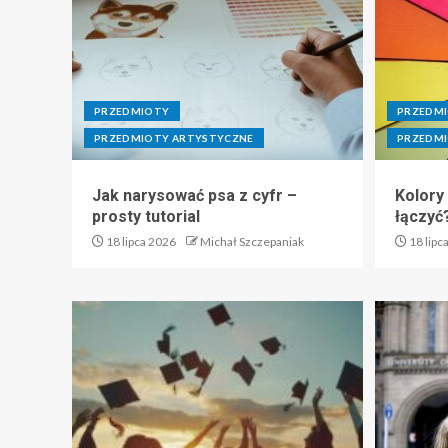
PRZEDMIOTY
PRZEDM
PRZEDMIOTY ARTYSTYCZNE
PRZEDMI
Jak narysować psa z cyfr –
Kolory
prosty tutorial
łączyć
18 lipca 2026
Michał Szczepaniak
18 lipc