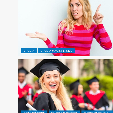
STUDIA
STUDIA MAGISTERSKIE
BEZ KATEGORII
EDUKACJA WYŻSZA
KIERUNKI STUDIÓW