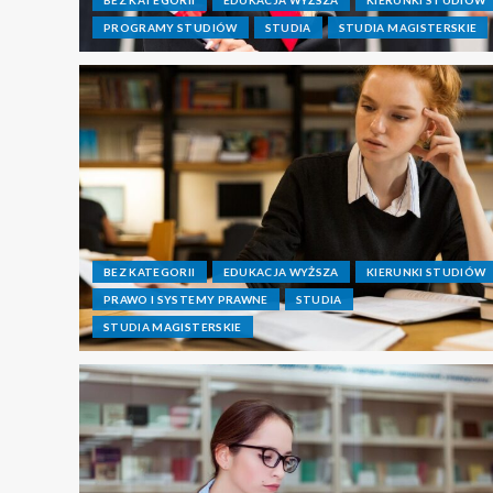
PROGRAMY STUDIÓW
STUDIA
STUDIA MAGISTERSKIE
BEZ KATEGORII
EDUKACJA WYŻSZA
KIERUNKI STUDIÓW
PRAWO I SYSTEMY PRAWNE
STUDIA
STUDIA MAGISTERSKIE