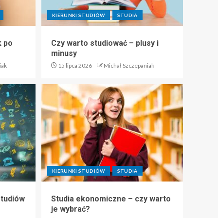
KIERUNKI STUDIÓW
STUDIA
k po
Czy warto studiować – plusy i
minusy
iak
15 lipca 2026
Michał Szczepaniak
KIERUNKI STUDIÓW
STUDIA
studiów
Studia ekonomiczne – czy warto
je wybrać?