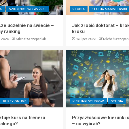
A
SZKOLNICTWO WYŻSZE
STUDIA
STUDIA MAGISTERSKIE
sze uczelnie na świecie –
Jak zrobić doktorat – kro
ny ranking
kroku
a 2026
Michał Szczepaniak
16 lipca 2026
Michał Szczepan
KURSY ONLINE
KIERUNKI STUDIÓW
STUDIA
ztuje kurs na trenera
Przyszłościowe kierunki 
nalnego?
– co wybrać?