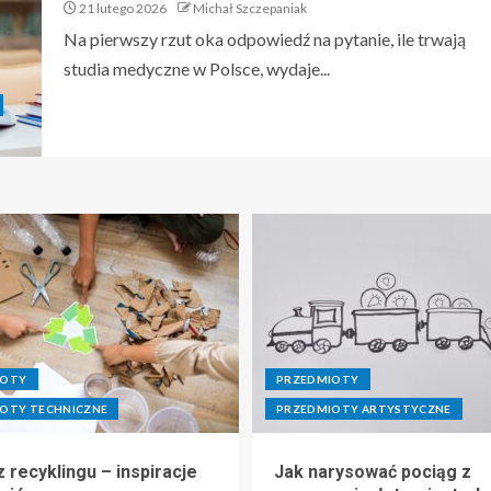
21 lutego 2026
Michał Szczepaniak
Na pierwszy rzut oka odpowiedź na pytanie, ile trwają
studia medyczne w Polsce, wydaje...
IOTY
PRZEDMIOTY
OTY TECHNICZNE
PRZEDMIOTY ARTYSTYCZNE
 recyklingu – inspiracje
Jak narysować pociąg z