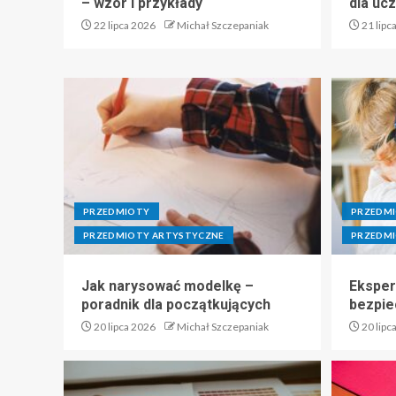
– wzór i przykłady
dla uc
22 lipca 2026
Michał Szczepaniak
21 lipc
PRZEDMIOTY
PRZEDM
PRZEDMIOTY ARTYSTYCZNE
PRZEDMI
Jak narysować modelkę –
Eksper
poradnik dla początkujących
bezpie
20 lipca 2026
Michał Szczepaniak
20 lipc