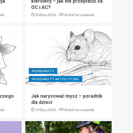
cja
kierowcy – jak nie przepłacić za
OC i AC?
iak
20 lipca 2026
Michał Szczepaniak
PRZEDMIOTY
PRZEDMIOTY ARTYSTYCZNE
 czego
Jak narysować mysz – poradnik
dla dzieci
iak
19 lipca 2026
Michał Szczepaniak