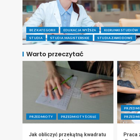
BEZ KATEGORII
EDUKACJA WYŻSZA
KIERUNKI STUDIÓW
STUDIA
STUDIA MAGISTERSKIE
STUDIA ZAWODOWE
Warto przeczytać
PRZEDM
PRZEDMIOTY
PRZEDMIOTY ŚCISŁE
PRZEDMI
Jak obliczyć przekątną kwadratu
Praca z