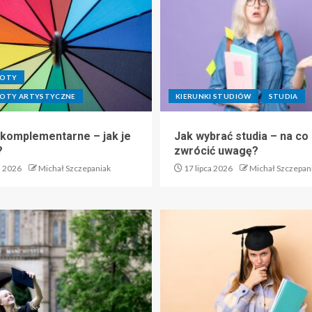
IOTY
OTY ARTYSTYCZNE
KIERUNKI STUDIÓW
STUDIA
 komplementarne – jak je
Jak wybrać studia – na co
?
zwrócić uwagę?
a 2026
Michał Szczepaniak
17 lipca 2026
Michał Szczepan