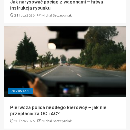
Jak narysować pociąg z wagonami – łatwa
instrukcja rysunku
21 lipca 2026
Michał Szczepaniak
POZOSTAŁE
Pierwsza polisa młodego kierowcy – jak nie
przepłacić za OC i AC?
20 lipca 2026
Michał Szczepaniak