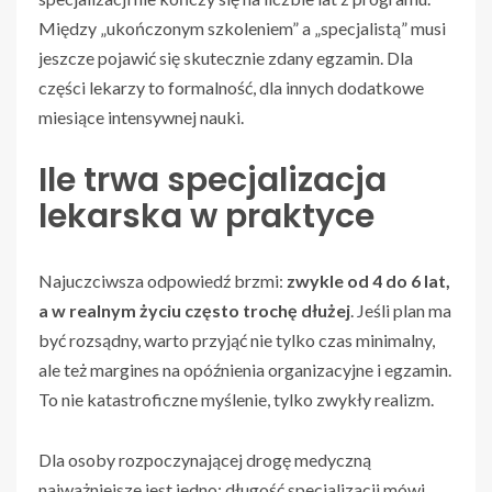
Między „ukończonym szkoleniem” a „specjalistą” musi
jeszcze pojawić się skutecznie zdany egzamin. Dla
części lekarzy to formalność, dla innych dodatkowe
miesiące intensywnej nauki.
Ile trwa specjalizacja
lekarska w praktyce
Najuczciwsza odpowiedź brzmi:
zwykle od 4 do 6 lat,
a w realnym życiu często trochę dłużej
. Jeśli plan ma
być rozsądny, warto przyjąć nie tylko czas minimalny,
ale też margines na opóźnienia organizacyjne i egzamin.
To nie katastroficzne myślenie, tylko zwykły realizm.
Dla osoby rozpoczynającej drogę medyczną
najważniejsze jest jedno: długość specjalizacji mówi