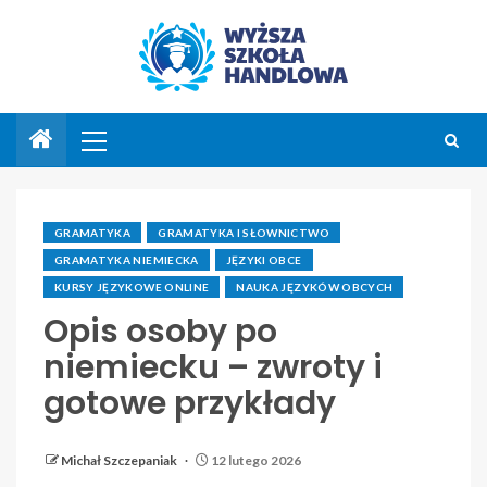
GRAMATYKA
GRAMATYKA I SŁOWNICTWO
GRAMATYKA NIEMIECKA
JĘZYKI OBCE
KURSY JĘZYKOWE ONLINE
NAUKA JĘZYKÓW OBCYCH
Opis osoby po
niemiecku – zwroty i
gotowe przykłady
Michał Szczepaniak
12 lutego 2026