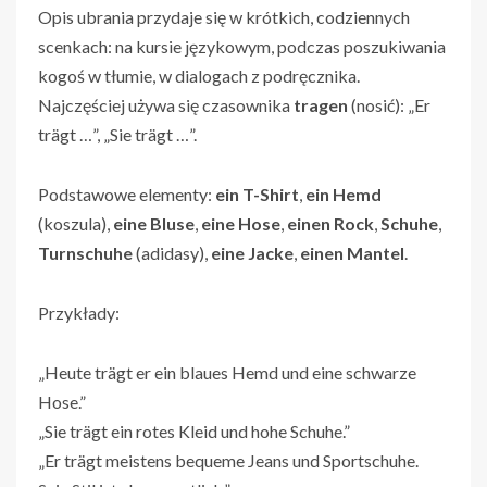
Opis ubrania przydaje się w krótkich, codziennych
scenkach: na kursie językowym, podczas poszukiwania
kogoś w tłumie, w dialogach z podręcznika.
Najczęściej używa się czasownika
tragen
(nosić): „Er
trägt …”, „Sie trägt …”.
Podstawowe elementy:
ein T-Shirt
,
ein Hemd
(koszula),
eine Bluse
,
eine Hose
,
einen Rock
,
Schuhe
,
Turnschuhe
(adidasy),
eine Jacke
,
einen Mantel
.
Przykłady:
„Heute trägt er ein blaues Hemd und eine schwarze
Hose.”
„Sie trägt ein rotes Kleid und hohe Schuhe.”
„Er trägt meistens bequeme Jeans und Sportschuhe.