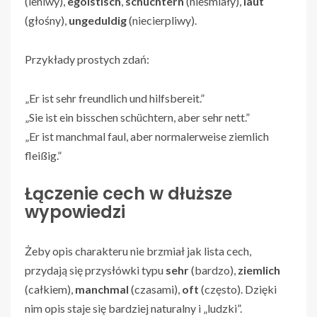
(leniwy),
egoistisch
,
schüchtern
(nieśmiały),
laut
(głośny),
ungeduldig
(niecierpliwy).
Przykłady prostych zdań:
„Er ist sehr freundlich und hilfsbereit.”
„Sie ist ein bisschen schüchtern, aber sehr nett.”
„Er ist manchmal faul, aber normalerweise ziemlich
fleißig.”
Łączenie cech w dłuższe
wypowiedzi
Żeby opis charakteru nie brzmiał jak lista cech,
przydają się przysłówki typu
sehr
(bardzo),
ziemlich
(całkiem),
manchmal
(czasami),
oft
(często). Dzięki
nim opis staje się bardziej naturalny i „ludzki”.