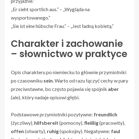
przyjaźnie.”
„Er sieht sportlich aus.” – „Wygląda na
wysportowanego.”
„Sie ist eine hübsche Frau.” – „Jest ładną kobietą.”
Charakter i zachowanie
– słownictwo w praktyce
Opis charakteru po niemiecku to głównie przymiotniki
po czasowniku
sein
. Warto od razu łączyć cechy w pary
przeciwstawne, bo często pojawia się spójnik
aber
(ale), który nadaje opisowi głębi.
Podstawowe przymiotniki pozytywne:
freundlich
(życzliwy),
hilfsbereit
(pomocny),
fleißig
(pracowity),
offen
(otwarty),
ruhig
(spokojny). Negatywne:
faul