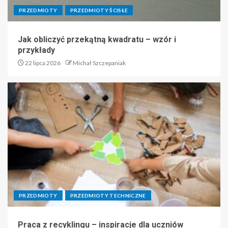
PRZEDMIOTY
PRZEDMIOTY ŚCISŁE
Jak obliczyć przekątną kwadratu – wzór i
przykłady
22 lipca 2026
Michał Szczepaniak
PRZEDMIOTY
PRZEDMIOTY TECHNICZNE
Praca z recyklingu – inspiracje dla uczniów