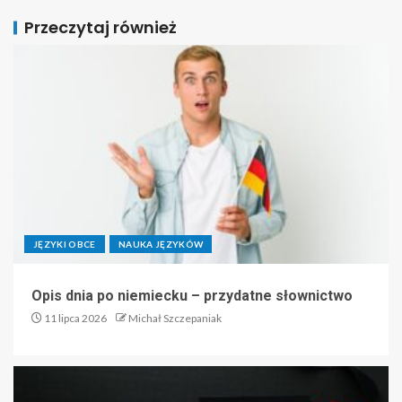
Przeczytaj również
JĘZYKI OBCE
NAUKA JĘZYKÓW
Opis dnia po niemiecku – przydatne słownictwo
11 lipca 2026
Michał Szczepaniak