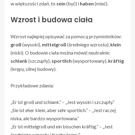
w większości zdań, to
sein
(być) i
haben
(mieć).
Wzrost i budowa ciała
Wzrost najlepiej opisywać za pomocą przymiotników:
groß
(wysoki),
mittelgroß
(średniego wzrostu),
klein
(niski). O budowie ciała można mówić neutralnie:
schlank
(szczupły),
sportlich
(wysportowany),
kräftig
(krępy, silnej budowy).
Przykładowe zdania:
„Er ist groß und schlank.” – „Jest wysoki i szczupły.”
„Sie ist eher klein, aber sehr sportlich.” – „Jest raczej
niska, ale bardzo wysportowana.”
„Er ist mittelgroß und ein bisschen kräftig.” – „Jest
średniego wzrostu i trochę krępy.”