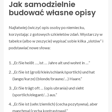
Jak samodzielnie
budować własne opisy
Najłatwiej ćwiczyć opis osoby po niemiecku,
korzystając z gotowych szkieletów zdań. Wystarczy w
tabelce (albo w zeszycie) wypisać sobie kilka „slotów” i
podstawiać nowe słowa:
„Er/Sie heißt …, ist … Jahre alt und wohnt in …”
„Er/Sie ist (groß/klein/schlank/sportlich) und hat
(lange/kurze) (blonde/braune/…) Haare.”
„Er/Sie trägt oft … (opis ubrania) und sieht
(sportlich/elegant/…) aus.”
„Er/Sie ist (sehr/ziemlich) (cecha pozytywna), aber
manchmal (cecha kontrastowa).”