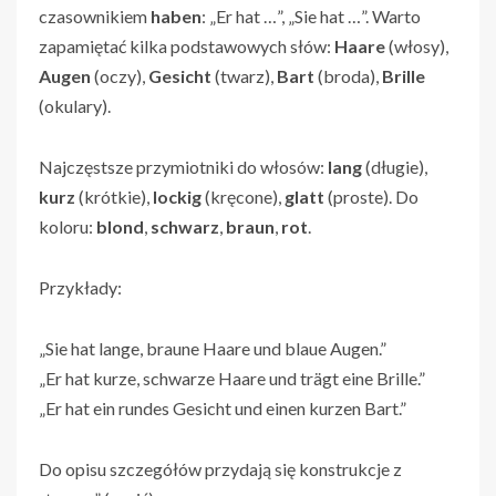
czasownikiem
haben
: „Er hat …”, „Sie hat …”. Warto
zapamiętać kilka podstawowych słów:
Haare
(włosy),
Augen
(oczy),
Gesicht
(twarz),
Bart
(broda),
Brille
(okulary).
Najczęstsze przymiotniki do włosów:
lang
(długie),
kurz
(krótkie),
lockig
(kręcone),
glatt
(proste). Do
koloru:
blond
,
schwarz
,
braun
,
rot
.
Przykłady:
„Sie hat lange, braune Haare und blaue Augen.”
„Er hat kurze, schwarze Haare und trägt eine Brille.”
„Er hat ein rundes Gesicht und einen kurzen Bart.”
Do opisu szczegółów przydają się konstrukcje z