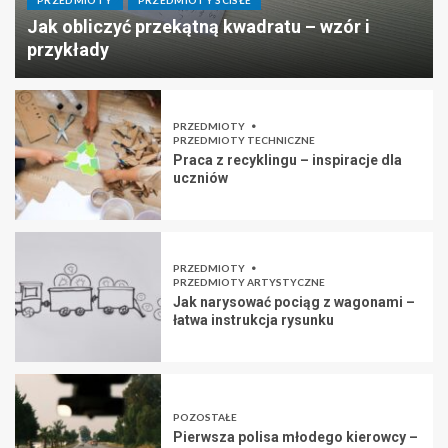
PRZEDMIOTY
PRZEDMIOTY ŚCISŁE
Jak obliczyć przekątną kwadratu – wzór i
przykłady
PRZEDMIOTY
PRZEDMIOTY TECHNICZNE
Praca z recyklingu – inspiracje dla
uczniów
PRZEDMIOTY
PRZEDMIOTY ARTYSTYCZNE
Jak narysować pociąg z wagonami –
łatwa instrukcja rysunku
POZOSTAŁE
Pierwsza polisa młodego kierowcy –