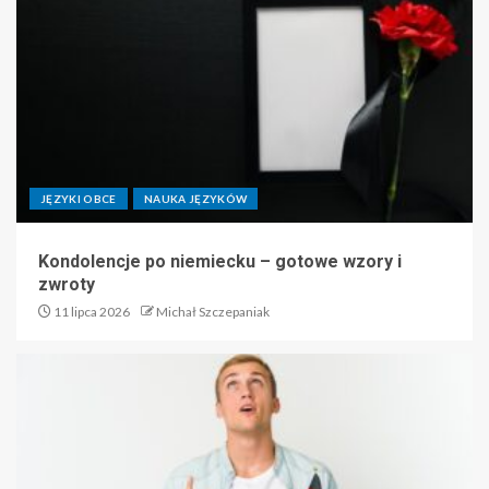
JĘZYKI OBCE
NAUKA JĘZYKÓW
Kondolencje po niemiecku – gotowe wzory i
zwroty
11 lipca 2026
Michał Szczepaniak