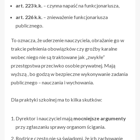
art. 223 k.k.
– czynna napaść na funkcjonariusza,
art. 226 k.k.
– znieważenie funkcjonariusza
publicznego.
To oznacza, że uderzenie nauczyciela, obrażanie go w
trakcie pełnienia obowiązków czy groźby karalne
wobec niego nie są traktowane jak „zwykłe”
przestępstwa przeciwko osobie prywatnej. Mają
wyższą
, bo godzą w bezpieczne wykonywanie zadania
publicznego – nauczania i wychowania.
Dla praktyki szkolnej ma to kilka skutków:
Dyrektor i nauczyciel mają
mocniejsze argumenty
przy zgłaszaniu sprawy organom ścigania.
Rodzice często nie są świadomi, że ich zachowanie