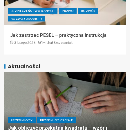
BEZPIECZEŃSTWO DANYCH
PRAWO
ROZWÓJ
ROZWÓJ OSOBISTY
Jak zastrzec PESEL – praktyczna instrukcja
3 lutego 2026
Michał Szczepaniak
Aktualności
PRZEDMIOTY
PRZEDMIOTY ŚCISŁE
Jak obliczyć przekątną kwadratu – wzór i