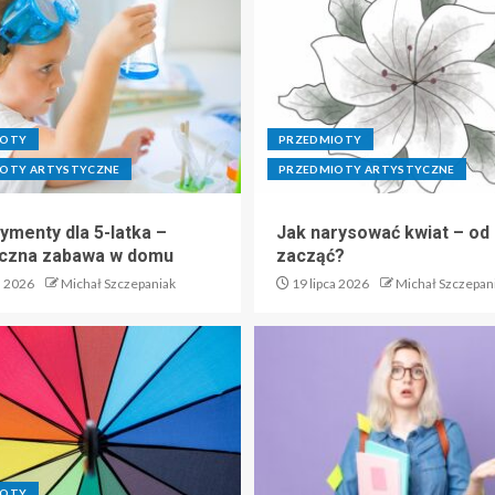
IOTY
PRZEDMIOTY
OTY ARTYSTYCZNE
PRZEDMIOTY ARTYSTYCZNE
ymenty dla 5-latka –
Jak narysować kwiat – od
czna zabawa w domu
zacząć?
a 2026
Michał Szczepaniak
19 lipca 2026
Michał Szczepan
IOTY