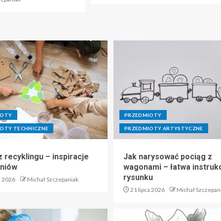
IOTY
PRZEDMIOTY
OTY TECHNICZNE
PRZEDMIOTY ARTYSTYCZNE
 recyklingu – inspiracje
Jak narysować pociąg z
zniów
wagonami – łatwa instruk
rysunku
a 2026
Michał Szczepaniak
21 lipca 2026
Michał Szczepan