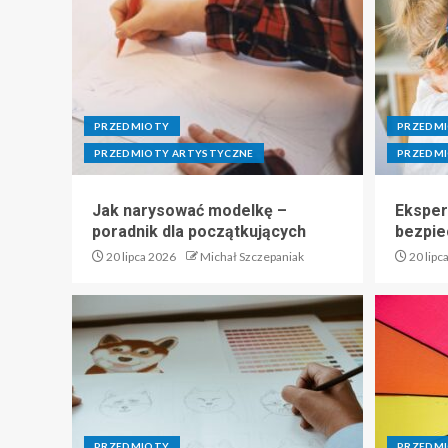
PRZEDMIOTY
PRZEDM
PRZEDMIOTY ARTYSTYCZNE
PRZEDMI
Jak narysować modelkę –
Eksper
poradnik dla początkujących
bezpie
20 lipca 2026
Michał Szczepaniak
20 lipc
PRZEDMIOTY
PRZEDM