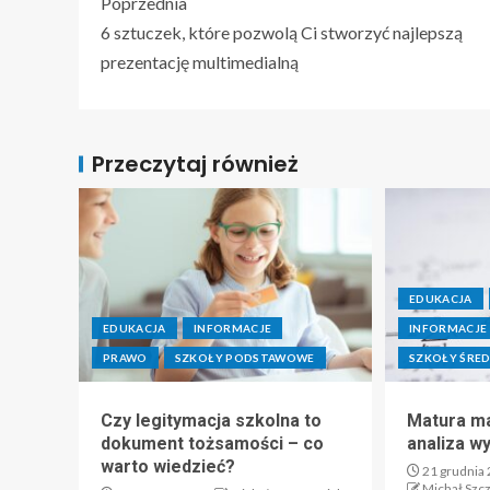
Poprzednia
6 sztuczek, które pozwolą Ci stworzyć najlepszą
prezentację multimedialną
Przeczytaj również
EDUKACJA
EDUKACJA
INFORMACJE
INFORMACJE
PRAWO
SZKOŁY PODSTAWOWE
SZKOŁY ŚRED
Czy legitymacja szkolna to
Matura ma
dokument tożsamości – co
analiza w
warto wiedzieć?
21 grudnia
Michał Szc