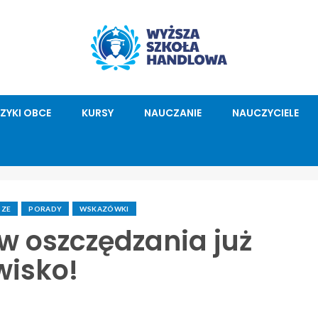
ĘZYKI OBCE
KURSY
NAUCZANIE
NAUCZYCIELE
DZE
PORADY
WSKAZÓWKI
w oszczędzania już
wisko!