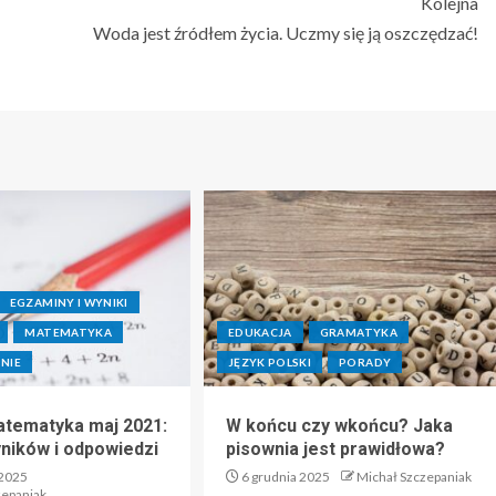
Kolejna
Woda jest źródłem życia. Uczmy się ją oszczędzać!
EGZAMINY I WYNIKI
MATEMATYKA
EDUKACJA
GRAMATYKA
NIE
JĘZYK POLSKI
PORADY
tematyka maj 2021:
W końcu czy wkońcu? Jaka
yników i odpowiedzi
pisownia jest prawidłowa?
 2025
6 grudnia 2025
Michał Szczepaniak
zepaniak