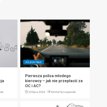
POZOSTAŁE
Pierwsza polisa młodego
cja
kierowcy – jak nie przepłacić za
OC i AC?
iak
20 lipca 2026
Michał Szczepaniak