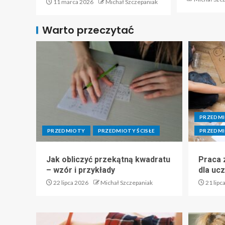
11 marca 2026
Michał Szczepaniak
Warto przeczytać
PRZEDM
PRZEDMIOTY
PRZEDMIOTY ŚCISŁE
PRZEDMI
Jak obliczyć przekątną kwadratu
Praca z
– wzór i przykłady
dla uc
22 lipca 2026
Michał Szczepaniak
21 lipc