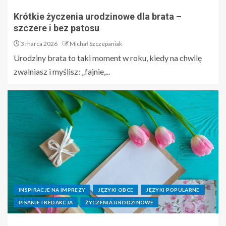
Krótkie życzenia urodzinowe dla brata –
szczere i bez patosu
3 marca 2026
Michał Szczepaniak
Urodziny brata to taki moment w roku, kiedy na chwilę
zwalniasz i myślisz: „fajnie,...
INSPIRACJE NA IMPREZY
JĘZYKI OBCE
JĘZYKI POPULARNE
PISANIE I REDAKCJA
ŻYCZENIA URODZINOWE