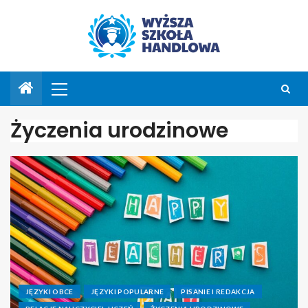
Życzenia urodzinowe
JĘZYKI OBCE
JĘZYKI POPULARNE
PISANIE I REDAKCJA