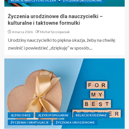
RELACJE NAUCZYCIEL-UCZEŃ
ŻYCZENIA URODZINOWE
Życzenia urodzinowe dla nauczycielki –
kulturalne i taktowne formułki
4 marca 2026
Michał Szczepaniak
Urodziny nauczycielki to piękna okazja, żeby na chwilę
zwolnić i powiedzieć „dziękuję” w sposób,...
JĘZYKI OBCE
JĘZYKI POPULARNE
RELACJE RODZINNE
ŻYCZENIA I GRATULACJE
ŻYCZENIA URODZINOWE