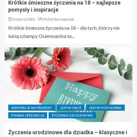
Krótkie śmieszne życzenia na 18 – najlepsze
pomysły i inspiracje
2 marca 2026
Michał Szczepaniak
Krótkie śmieszne życzenia na 18 – dla tych, którzy nie
lubią sztampy Osiemnastka to...
INSPIRACJE NA PREZENT
JĘZYKI OBCE
JĘZYKI POPULARNE
PISANIE I REDAKCJA
ŻYCZENIA URODZINOWE
Życzenia urodzinowe dla dziadka – klasyczne i