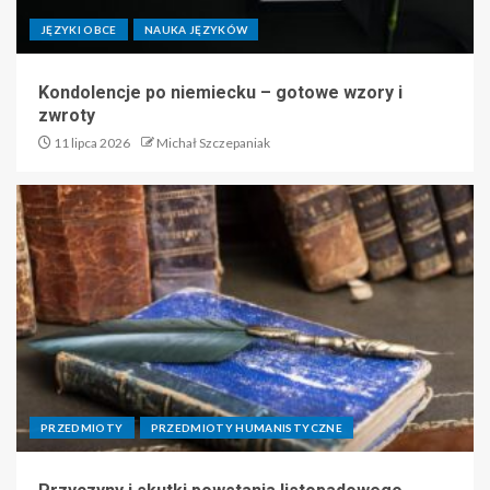
JĘZYKI OBCE
NAUKA JĘZYKÓW
Kondolencje po niemiecku – gotowe wzory i
zwroty
11 lipca 2026
Michał Szczepaniak
PRZEDMIOTY
PRZEDMIOTY HUMANISTYCZNE