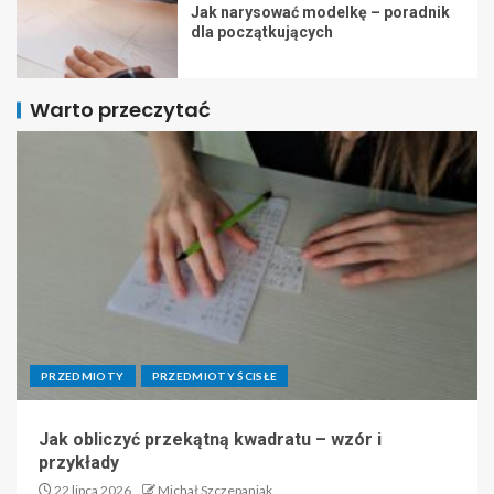
Jak narysować modelkę – poradnik
dla początkujących
Warto przeczytać
PRZEDMIOTY
PRZEDMIOTY ŚCISŁE
Jak obliczyć przekątną kwadratu – wzór i
przykłady
22 lipca 2026
Michał Szczepaniak