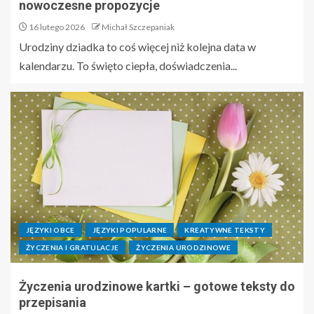
nowoczesne propozycje
16 lutego 2026
Michał Szczepaniak
Urodziny dziadka to coś więcej niż kolejna data w
kalendarzu. To święto ciepła, doświadczenia...
JĘZYKI OBCE
JĘZYKI POPULARNE
KREATYWNE TEKSTY
ŻYCZENIA I GRATULACJE
ŻYCZENIA URODZINOWE
Życzenia urodzinowe kartki – gotowe teksty do
przepisania