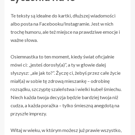
Te teksty są idealne do kartki, dłuższej wiadomości
albo posta na Facebooku/Instagramie. Jest w nich
trochę humoru, ale też miejsce na prawdziwe emocje i
ważne słowa.
Osiemnastka to ten moment, kiedy świat oficjalnie
mówi ci: „jesteś dorosły(a)”, a ty w głowie dalej
słyszysz: „ale jak to?”. Życzę ci, żebyś przez całe życie
miał(a) w sobie tę zdrową mieszankę – odrobinę
rozsądku, szczyptę szaleństwa i wielki kubeł śmiechu.
Niech każda twoja decyzja będzie bardziej twoja niż
cudza, a każda porażka – tylko śmieszną anegdotą na
przyszłe imprezy.
Witaj w wieku, w którym możesz już prawie wszystko,