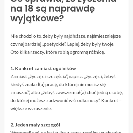
na 18 są naprawdę
wyjątkowe?
Nie chodzi o to, żeby były najdłuższe, najśmieszniejsze
czy najbardziej „poetyckie”. Lepiej, żeby były twoje.
Oto kilka rzeczy, które robią ogromną różnicę.
1. Konkret zamiast ogólników
Zamiast „życzę ci szczęścia”, napisz: „życzę ci, żebyś
kiedyś znalazł(a) pracę, do której nie musisz się
zmuszać”, albo „żebyś zawsze miał(a) choć jedną osobę,
do której możesz zadzwonić w środku nocy”. Konkret =
większe wzruszenie.
2. Jeden mały szczegół
Wspomnij coś, co jest tylko wasze: wspólną wycieczkę,