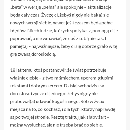
„beta” w wersję „pełna”, ale spokojnie – aktualizacje
będą cały czas. Życzę ci, żebyś nigdy nie bał(a) się
nowych wersji siebie, nawet jeśli czasem będą pełne
błędów. Niech ludzie, których spotykasz, pomogą ci je
poprawiać, a nie wmawiać, że coś z tobą nie tak. I
pamiętaj – najważniejsze, żeby ci się dobrze grało w tę
grę zwaną dorosłością.
18 lat temu ktoś postanowił, że świat potrzebuje
właśnie ciebie – z twoim śmiechem, uporem, głupimi
tekstami i dobrym sercem. Dzisiaj wchodzisz w
dorosłość i życzę ci jednego: żebyś nigdy nie
próbował(a) udawać kogoś innego. Rób w życiu
miejsca na to, co kochasz, i dla tych, którzy naprawdę
są po twojej stronie. Resztę traktuj jak słaby żart –
można wysłuchać, ale nie trzeba brać do siebie.