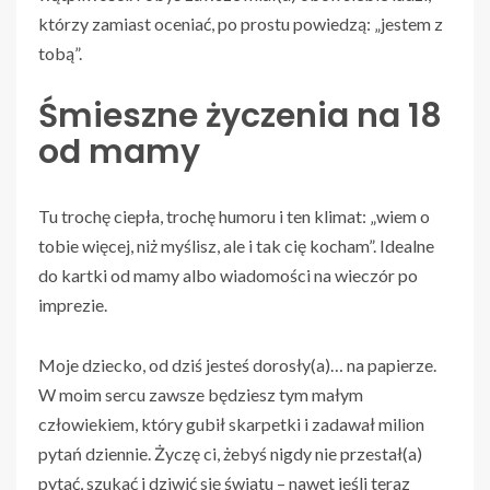
którzy zamiast oceniać, po prostu powiedzą: „jestem z
tobą”.
Śmieszne życzenia na 18
od mamy
Tu trochę ciepła, trochę humoru i ten klimat: „wiem o
tobie więcej, niż myślisz, ale i tak cię kocham”. Idealne
do kartki od mamy albo wiadomości na wieczór po
imprezie.
Moje dziecko, od dziś jesteś dorosły(a)… na papierze.
W moim sercu zawsze będziesz tym małym
człowiekiem, który gubił skarpetki i zadawał milion
pytań dziennie. Życzę ci, żebyś nigdy nie przestał(a)
pytać, szukać i dziwić się światu – nawet jeśli teraz