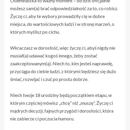
Osiemnastka to ważny moment – od dziś oficjalnie
możesz sam(a) brać odpowiedzialność za to, co robisz.
Życzę ci, aby te wybory prowadziły cię w dobre
miejsca, do wartościowych ludzi i w stronę marzeń, o
których myślisz po cichu.
Wkraczasz w dorosłość, więc życzę ci, abyś nigdy nie
musiał(a) udawać kogoś innego, żeby zostać
zaakceptowanym(ą). Niech to, kim jesteś naprawdę,
przyciąga do ciebie ludzi, z którymi będziesz się dużo
śmiać, rozwijać i czuć po prostu dobrze.
Niech twoje 18 urodziny będą początkiem etapu, w
którym częściej mówisz „chcę” niż „muszę”. Życzę ci
mądrych decyzji, fajnych przygód i dorosłości, która
nie zabierze ci poczucia humoru.