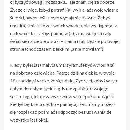
ci życzyć powagi i rozsądku… ale znam cię za dobrze.
Życzę ci więc, żebyś potrafił(a) wybierać swoje własne
ścieżki, nawet jeśli innym wydają się dziwne. Żebyś
umiał(a) śmiać się ze swoich wpadek, ale wyciągał(a) z
nich wnioski. I żebyś pamiętał(a), że nawet jeśli cały
świat się na ciebie obrazi – mama i tak będzie po twojej
stronie (choć czasem z lekkim „a nie mówiłam”).
Kiedy byłeś(aś) mały(a), marzyłam, żebyś wyrósłł(ła)
na dobrego człowieka. Patrzę dziś na ciebie, w twoje
18 urodziny, i widzę, że się udało. Życzę ci, żebyś w tym
całym dorosłym życiu nigdy nie zgubił(a) swojego
serca: tego, które zawsze widzi więcej niż inni. A jeśli
kiedyś będzie ci ciężko – pamiętaj, że u mamy możesz
się rozpłakać, pośmiać i odpocząć bez udawania, że
wszystko jest okej.