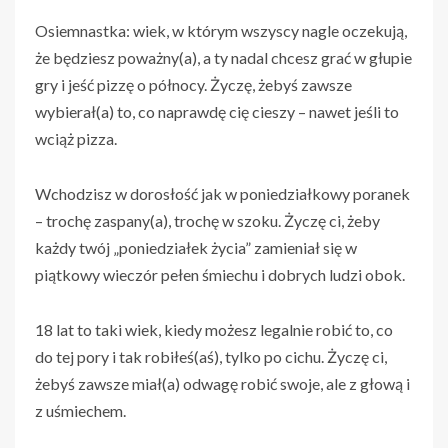
Osiemnastka: wiek, w którym wszyscy nagle oczekują,
że będziesz poważny(a), a ty nadal chcesz grać w głupie
gry i jeść pizzę o północy. Życzę, żebyś zawsze
wybierał(a) to, co naprawdę cię cieszy – nawet jeśli to
wciąż pizza.
Wchodzisz w dorosłość jak w poniedziałkowy poranek
– trochę zaspany(a), trochę w szoku. Życzę ci, żeby
każdy twój „poniedziałek życia” zamieniał się w
piątkowy wieczór pełen śmiechu i dobrych ludzi obok.
18 lat to taki wiek, kiedy możesz legalnie robić to, co
do tej pory i tak robiłeś(aś), tylko po cichu. Życzę ci,
żebyś zawsze miał(a) odwagę robić swoje, ale z głową i
z uśmiechem.