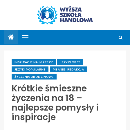
INSPIRACJE NA IMPREZY
JĘZYKI OBCE
JĘZYKI POPULARNE
PISANIE I REDAKCJA
ŻYCZENIA URODZINOWE
Krótkie śmieszne
życzenia na 18 –
najlepsze pomysły i
inspiracje