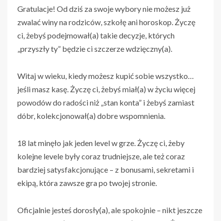
Gratulacje! Od dziś za swoje wybory nie możesz już
zwalać winy na rodziców, szkołę ani horoskop. Życzę
ci, żebyś podejmował(a) takie decyzje, których
„przyszły ty” będzie ci szczerze wdzięczny(a).
Witaj w wieku, kiedy możesz kupić sobie wszystko…
jeśli masz kasę. Życzę ci, żebyś miał(a) w życiu więcej
powodów do radości niż „stan konta” i żebyś zamiast
dóbr, kolekcjonował(a) dobre wspomnienia.
18 lat minęło jak jeden level w grze. Życzę ci, żeby
kolejne levele były coraz trudniejsze, ale też coraz
bardziej satysfakcjonujące – z bonusami, sekretami i
ekipą, która zawsze gra po twojej stronie.
Oficjalnie jesteś dorosły(a), ale spokojnie – nikt jeszcze