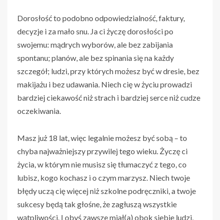
Dorosłość to podobno odpowiedzialność, faktury,
decyzje i za mało snu. Ja ci życzę dorosłości po
swojemu: mądrych wyborów, ale bez zabijania
spontanu; planów, ale bez spinania się na każdy
szczegół; ludzi, przy których możesz być w dresie, bez
makijażu i bez udawania. Niech cię w życiu prowadzi
bardziej ciekawość niż strach i bardziej serce niż cudze
oczekiwania.
Masz już 18 lat, więc legalnie możesz być sobą – to
chyba najważniejszy przywilej tego wieku. Życzę ci
życia, w którym nie musisz się tłumaczyć z tego, co
lubisz, kogo kochasz i o czym marzysz. Niech twoje
błędy uczą cię więcej niż szkolne podręczniki, a twoje
sukcesy będą tak głośne, że zagłuszą wszystkie
wątpliwości. I obyś zawsze miał(a) obok siebie ludzi,