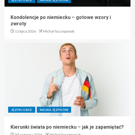
JĘZYKI OBCE
NAUKA JĘZYKÓW
Kondolencje po niemiecku – gotowe wzory i
zwroty
11 lipca 2026
Michał Szczepaniak
JĘZYKI OBCE
NAUKA JĘZYKÓW
Kierunki świata po niemiecku – jak je zapamiętać?
30 czerwca 2026
Michał Szczepaniak