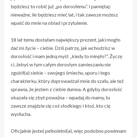
będziesz to robić już „po dorosłemu”. I pamiętaj:
nieważne, ile będziesz mieć lat, i tak zawsze możesz
wpaść do mnie na obiad i przytulenie.
18 lat temu dostałam największy prezent, jaki mogło
dać mi życie – ciebie. Dziś patrzę, jak wchodzisz w
dorosłość i mam jedną myśl: „kiedy to minęło?”. Życzę
ci, żebyś w tym całym dorosłym zamieszaniu nie
zgubił(a) siebie – swojego śmiechu, uporu i tego
charakterku, który doprowadzał mnie do szału, ale też
sprawia, że jestem z ciebie dumna. A gdyby dorosłość
okazała się zbyt poważna – wpadaj do mamy, tu
zawsze znajdzie się coś słodkiego i ktoś, kto cię
wysłucha.
Oficjalnie jesteś pełnoletni(a), więc podobno powinnam