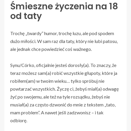
Śmieszne życzenia na 18
od taty
Trochę „twardy” humor, trochę luzu, ale pod spodem
dużo miłości. W sam raz dla taty, który nie lubi patosu,
ale jednak chce powiedzieć coś ważnego.
Synu/Córko, oficjalnie jesteś dorosły(a). To znaczy, że
teraz możesz sam(a) robić wszystkie głupoty, które ja
robiłem(am) w twoim wieku… tylko spróbuj nie
powtarzać wszystkich. Życzę ci, żebyś miał(a) odwagę
żyć po swojemu, ale też na tyle rozsądku, żebyś nie
musiał(a) za często dzwonić do mnie z tekstem „tato,
mam problem”. A nawet jeśli zadzwonisz – i tak
odbiorę.