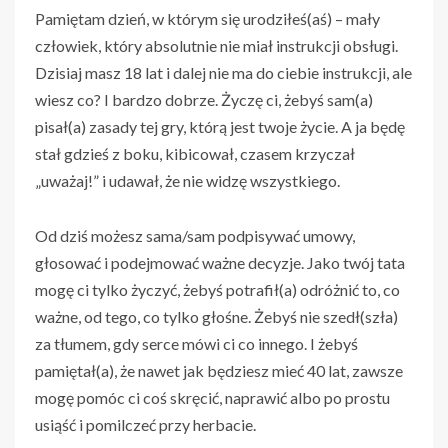
Pamiętam dzień, w którym się urodziłeś(aś) – mały
człowiek, który absolutnie nie miał instrukcji obsługi.
Dzisiaj masz 18 lat i dalej nie ma do ciebie instrukcji, ale
wiesz co? I bardzo dobrze. Życzę ci, żebyś sam(a)
pisał(a) zasady tej gry, którą jest twoje życie. A ja będę
stał gdzieś z boku, kibicował, czasem krzyczał
„uważaj!” i udawał, że nie widzę wszystkiego.
Od dziś możesz sama/sam podpisywać umowy,
głosować i podejmować ważne decyzje. Jako twój tata
mogę ci tylko życzyć, żebyś potrafił(a) odróżnić to, co
ważne, od tego, co tylko głośne. Żebyś nie szedł(szła)
za tłumem, gdy serce mówi ci co innego. I żebyś
pamiętał(a), że nawet jak będziesz mieć 40 lat, zawsze
mogę pomóc ci coś skręcić, naprawić albo po prostu
usiąść i pomilczeć przy herbacie.