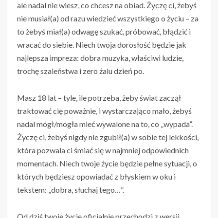
ale nadal nie wiesz, co chcesz na obiad. Życzę ci, żebyś
nie musiał(a) od razu wiedzieć wszystkiego o życiu – za
to żebyś miał(a) odwagę szukać, próbować, błądzić i
wracać do siebie. Niech twoja dorosłość będzie jak
najlepsza impreza: dobra muzyka, właściwi ludzie,
trochę szaleństwa i zero żalu dzień po.
Masz 18 lat – tyle, ile potrzeba, żeby świat zaczął
traktować cię poważnie, i wystarczająco mało, żebyś
nadal mógł/mogła mieć wywalone na to, co „wypada”.
Życzę ci, żebyś nigdy nie zgubił(a) w sobie tej lekkości,
która pozwala ci śmiać się w najmniej odpowiednich
momentach. Niech twoje życie będzie pełne sytuacji, o
których będziesz opowiadać z błyskiem w oku i
tekstem: „dobra, słuchaj tego…”.
Od dziś twoje życie oficjalnie przechodzi z wersji