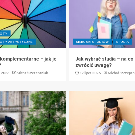
IOTY
OTY ARTYSTYCZNE
KIERUNKI STUDIÓW
STUDIA
 komplementarne – jak je
Jak wybrać studia – na co
?
zwrócić uwagę?
a 2026
Michał Szczepaniak
17 lipca 2026
Michał Szczepan