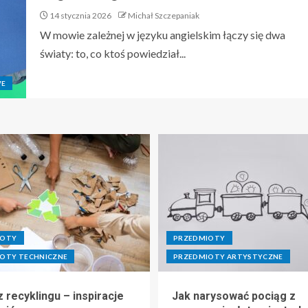
14 stycznia 2026
Michał Szczepaniak
W mowie zależnej w języku angielskim łączy się dwa
światy: to, co ktoś powiedział...
WE
IOTY
PRZEDMIOTY
OTY TECHNICZNE
PRZEDMIOTY ARTYSTYCZNE
 recyklingu – inspiracje
Jak narysować pociąg z