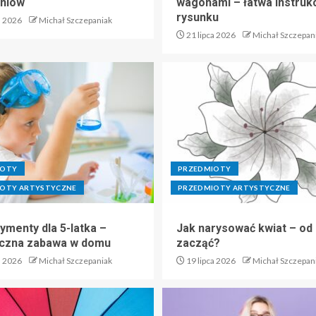
zniów
wagonami – łatwa instruk
rysunku
a 2026
Michał Szczepaniak
21 lipca 2026
Michał Szczepan
IOTY
PRZEDMIOTY
OTY ARTYSTYCZNE
PRZEDMIOTY ARTYSTYCZNE
ymenty dla 5-latka –
Jak narysować kwiat – od
czna zabawa w domu
zacząć?
a 2026
Michał Szczepaniak
19 lipca 2026
Michał Szczepan