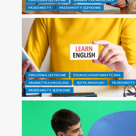
PRZEDMIOTY
PRZEDMIOTY JĘZYKOWE
ĆWICZENIA JĘZYKOWE
EDUKACJA MATEMATYCZNA
GRAMATYKA ANGIELSKA
JĘZYK ANGIELSKI
PRZEDMIOTY
PRZEDMIOTY JĘZYKOWE