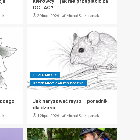
cja
kierowcy – jak nie przepłacić za
OC i AC?
iak
20 lipca 2026
Michał Szczepaniak
PRZEDMIOTY
PRZEDMIOTY ARTYSTYCZNE
 czego
Jak narysować mysz – poradnik
dla dzieci
iak
19 lipca 2026
Michał Szczepaniak