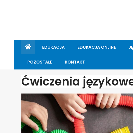
EDUKACJA
EDUKACJA ONLINE
J
POZOSTAŁE
KONTAKT
Ćwiczenia językow