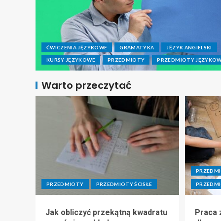
ĆWICZENIA JĘZYKOWE
GRAMATYKA
JĘZYK ANGIELSKI
KURSY JĘZYKOWE
PRZEDMIOTY
PRZEDMIOTY JĘZYKO
Warto przeczytać
PRZEDM
PRZEDMIOTY
PRZEDMIOTY ŚCISŁE
PRZEDMI
Jak obliczyć przekątną kwadratu
Praca z