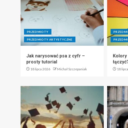
PRZEDMIOTY
PRZEDM
PRZEDMIOTY ARTYSTYCZNE
PRZEDMI
Jak narysować psa z cyfr –
Kolory
prosty tutorial
łączyć
18 lipca 2026
Michał Szczepaniak
18 lipc