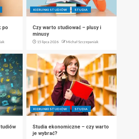
KIERUNKI STUDIÓW
STUDIA
k po
Czy warto studiować – plusy i
minusy
iak
15 lipca 2026
Michał Szczepaniak
KIERUNKI STUDIÓW
STUDIA
studiów
Studia ekonomiczne – czy warto
je wybrać?