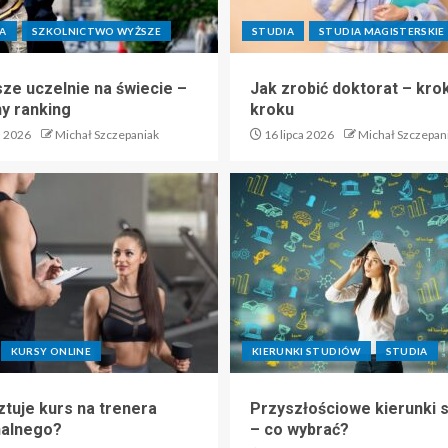
A
SZKOLNICTWO WYŻSZE
STUDIA
STUDIA MAGISTERSKIE
sze uczelnie na świecie –
Jak zrobić doktorat – kro
ny ranking
kroku
a 2026
Michał Szczepaniak
16 lipca 2026
Michał Szczepan
KURSY ONLINE
KIERUNKI STUDIÓW
STUDIA
ztuje kurs na trenera
Przyszłościowe kierunki 
nalnego?
– co wybrać?