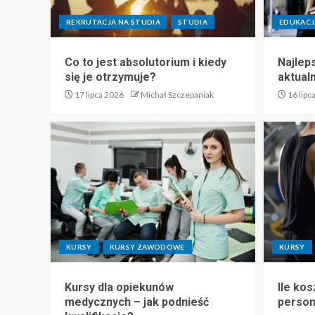
REKRUTACJA NA STUDIA
STUDIA
EDUKACJ
Co to jest absolutorium i kiedy
Najlep
się je otrzymuje?
aktual
17 lipca 2026
Michał Szczepaniak
16 lipc
KURSY
KURSY ZAWODOWE
KURSY
Kursy dla opiekunów
Ile kos
medycznych – jak podnieść
perso