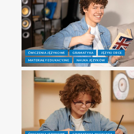
ĆWICZENIA JĘZYKOWE
GRAMATYKA
JĘZYKI OBCE
MATERIAŁY EDUKACYJNE
NAUKA JĘZYKÓW
ĆWICZENIA JĘZYKOWE
GRAMATYKA ANGIELSKA