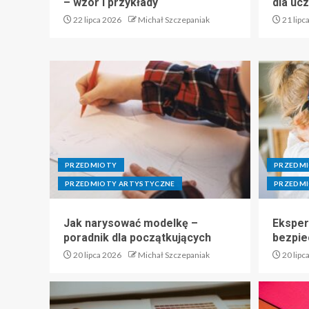
– wzór i przykłady
dla uc
22 lipca 2026
Michał Szczepaniak
21 lipc
PRZEDMIOTY
PRZEDM
PRZEDMIOTY ARTYSTYCZNE
PRZEDMI
Jak narysować modelkę –
Eksper
poradnik dla początkujących
bezpie
20 lipca 2026
Michał Szczepaniak
20 lipc