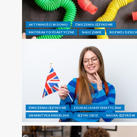
AKTYWNOŚCI W DOMU
ĆWICZENIA JĘZYKOWE
MATERIAŁY DYDAKTYCZNE
NAUCZANIE
ROZWÓJ DZIEC
ĆWICZENIA JĘZYKOWE
EDUKACJA MATEMATYCZNA
GRAMATYKA ANGIELSKA
JĘZYKI OBCE
NAUKA JĘZYKÓW