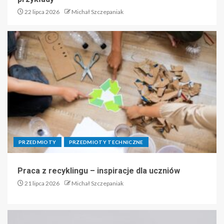
22 lipca 2026
Michał Szczepaniak
PRZEDMIOTY
PRZEDMIOTY TECHNICZNE
Praca z recyklingu – inspiracje dla uczniów
21 lipca 2026
Michał Szczepaniak