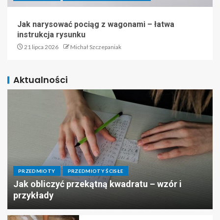
Jak narysować pociąg z wagonami – łatwa
instrukcja rysunku
21 lipca 2026
Michał Szczepaniak
Aktualności
PRZEDMIOTY
PRZEDMIOTY ŚCISŁE
Jak obliczyć przekątną kwadratu – wzór i
przykłady