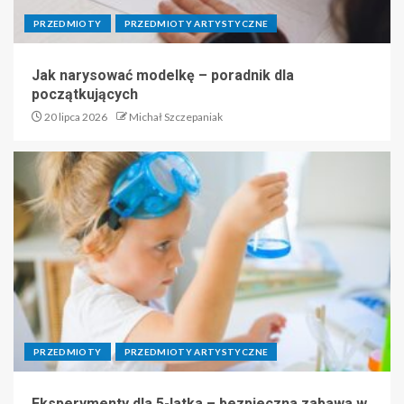
PRZEDMIOTY
PRZEDMIOTY ARTYSTYCZNE
Jak narysować modelkę – poradnik dla
początkujących
20 lipca 2026
Michał Szczepaniak
PRZEDMIOTY
PRZEDMIOTY ARTYSTYCZNE
Eksperymenty dla 5-latka – bezpieczna zabawa w