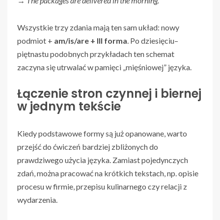
→
The packages are delivered in the morning.
Wszystkie trzy zdania mają ten sam układ: nowy
podmiot +
am/is/are + III forma
. Po dziesięciu–
piętnastu podobnych przykładach ten schemat
zaczyna się utrwalać w pamięci „mięśniowej” języka.
Łączenie stron czynnej i biernej
w jednym tekście
Kiedy podstawowe formy są już opanowane, warto
przejść do ćwiczeń bardziej zbliżonych do
prawdziwego użycia języka. Zamiast pojedynczych
zdań, można pracować na krótkich tekstach, np. opisie
procesu w firmie, przepisu kulinarnego czy relacji z
wydarzenia.