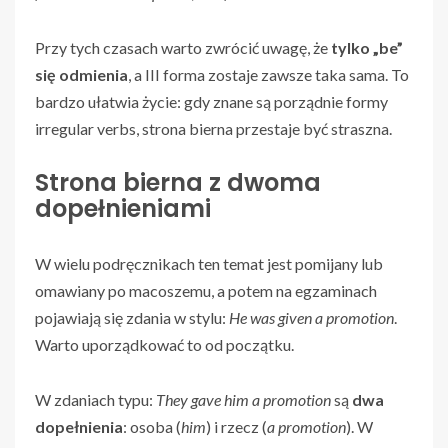
Przy tych czasach warto zwrócić uwagę, że
tylko „be”
się odmienia
, a III forma zostaje zawsze taka sama. To
bardzo ułatwia życie: gdy znane są porządnie formy
irregular verbs, strona bierna przestaje być straszna.
Strona bierna z dwoma
dopełnieniami
W wielu podręcznikach ten temat jest pomijany lub
omawiany po macoszemu, a potem na egzaminach
pojawiają się zdania w stylu:
He was given a promotion
.
Warto uporządkować to od początku.
W zdaniach typu:
They gave him a promotion
są
dwa
dopełnienia
: osoba (
him
) i rzecz (
a promotion
). W