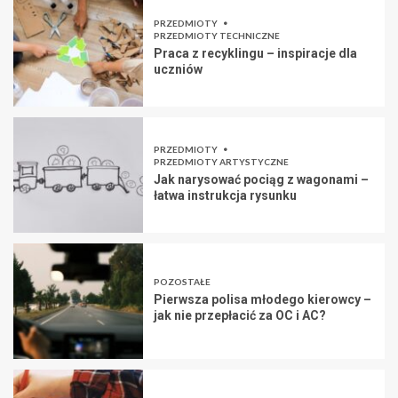
PRZEDMIOTY
PRZEDMIOTY TECHNICZNE
Praca z recyklingu – inspiracje dla
uczniów
PRZEDMIOTY
PRZEDMIOTY ARTYSTYCZNE
Jak narysować pociąg z wagonami –
łatwa instrukcja rysunku
POZOSTAŁE
Pierwsza polisa młodego kierowcy –
jak nie przepłacić za OC i AC?