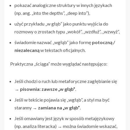
pokazać analogiczne struktury w innych językach
(np. ang. „into the depths”, „deep into”),
użyć przykładu „w głąb” jako punktu wyjścia do
rozmowy o zrostach typu „wokół”, „wzdłuż”, „wzwyż”,
świadomie nazwać „wgłąb” jako formę
potoczną /
niezalecaną
w tekstach oficjalnych.
Praktyczna „ściąga” może wyglądać następująco:
Jeśli chodzi o ruch lub metaforyczne zagłębianie się
→
pisownia: zawsze „w głąb”
.
Jeśli w tekście pojawia się „wgłąb”, a styl ma być
staranny →
zamiana na „w głąb”
.
Jeśli omawiany jest język w sposób metajęzykowy
(np. analiza literacka) → można świadomie wskazać,