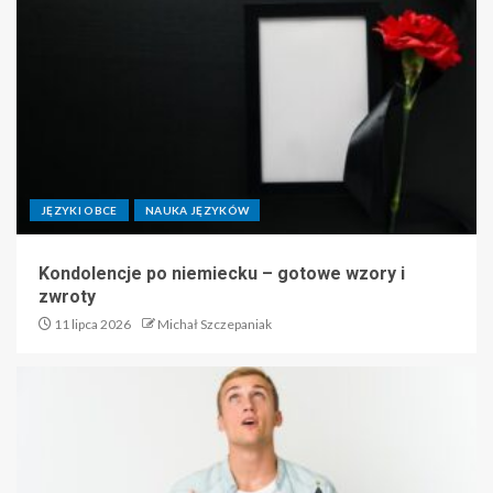
JĘZYKI OBCE
NAUKA JĘZYKÓW
Kondolencje po niemiecku – gotowe wzory i
zwroty
11 lipca 2026
Michał Szczepaniak