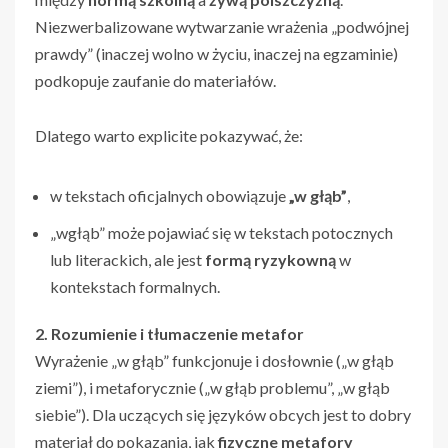
Niezwerbalizowane wytwarzanie wrażenia „podwójnej
prawdy” (inaczej wolno w życiu, inaczej na egzaminie)
podkopuje zaufanie do materiałów.
Dlatego warto explicite pokazywać, że:
w tekstach oficjalnych obowiązuje
„w głąb”
,
„wgłąb” może pojawiać się w tekstach potocznych
lub literackich, ale jest
formą ryzykowną
w
kontekstach formalnych.
2. Rozumienie i tłumaczenie metafor
Wyrażenie „w głąb” funkcjonuje i dosłownie („w głąb
ziemi”), i metaforycznie („w głąb problemu”, „w głąb
siebie”). Dla uczących się języków obcych jest to dobry
materiał do pokazania, jak
fizyczne metafory