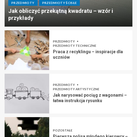
PRZEDMIOTY
PRZEDMIOTY ŚCISŁE
Jak obliczyć przekątną kwadratu – wzór i
przykłady
PRZEDMIOTY
PRZEDMIOTY TECHNICZNE
Praca z recyklingu – inspiracje dla
uczniów
PRZEDMIOTY
PRZEDMIOTY ARTYSTYCZNE
Jak narysować pociąg z wagonami –
łatwa instrukcja rysunku
POZOSTAŁE
Pierwsza polisa młodego kierowcy –