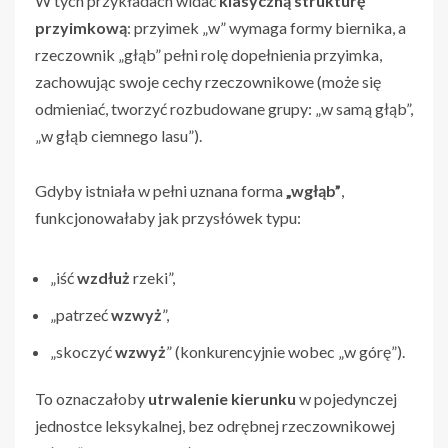
W tych przykładach widać
klasyczną strukturę
przyimkową
: przyimek „w” wymaga formy biernika, a
rzeczownik „głąb” pełni rolę dopełnienia przyimka,
zachowując swoje cechy rzeczownikowe (może się
odmieniać, tworzyć rozbudowane grupy: „w samą głąb”,
„w głąb ciemnego lasu”).
Gdyby istniała w pełni uznana forma
„wgłąb”
,
funkcjonowałaby jak przysłówek typu:
„iść
wzdłuż
rzeki”,
„patrzeć
wzwyż
”,
„skoczyć
wzwyż
” (konkurencyjnie wobec „w górę”).
To oznaczałoby
utrwalenie kierunku
w pojedynczej
jednostce leksykalnej, bez odrębnej rzeczownikowej