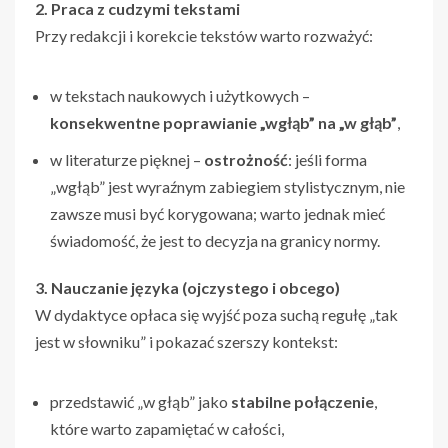
2. Praca z cudzymi tekstami
Przy redakcji i korekcie tekstów warto rozważyć:
w tekstach naukowych i użytkowych –
konsekwentne poprawianie „wgłąb” na „w głąb”
,
w literaturze pięknej –
ostrożność
: jeśli forma
„wgłąb” jest wyraźnym zabiegiem stylistycznym, nie
zawsze musi być korygowana; warto jednak mieć
świadomość, że jest to decyzja na granicy normy.
3. Nauczanie języka (ojczystego i obcego)
W dydaktyce opłaca się wyjść poza suchą regułę „tak
jest w słowniku” i pokazać szerszy kontekst:
przedstawić „w głąb” jako
stabilne połączenie
,
które warto zapamiętać w całości,