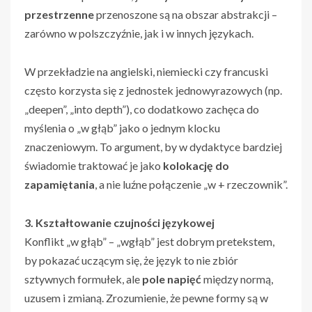
przestrzenne
przenoszone są na obszar abstrakcji –
zarówno w polszczyźnie, jak i w innych językach.
W przekładzie na angielski, niemiecki czy francuski
często korzysta się z jednostek jednowyrazowych (np.
„deepen”, „into depth”), co dodatkowo zachęca do
myślenia o „w głąb” jako o jednym klocku
znaczeniowym. To argument, by w dydaktyce bardziej
świadomie traktować je jako
kolokację do
zapamiętania
, a nie luźne połączenie „w + rzeczownik”.
3. Kształtowanie czujności językowej
Konflikt „w głąb” – „wgłąb” jest dobrym pretekstem,
by pokazać uczącym się, że język to nie zbiór
sztywnych formułek, ale
pole napięć
między normą,
uzusem i zmianą. Zrozumienie, że pewne formy są w