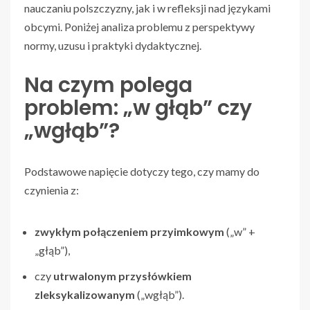
nauczaniu polszczyzny, jak i w refleksji nad językami
obcymi. Poniżej analiza problemu z perspektywy
normy, uzusu i praktyki dydaktycznej.
Na czym polega
problem: „w głąb” czy
„wgłąb”?
Podstawowe napięcie dotyczy tego, czy mamy do
czynienia z:
zwykłym połączeniem przyimkowym
(„w” +
„głąb”),
czy
utrwalonym przysłówkiem
zleksykalizowanym
(„wgłąb”).