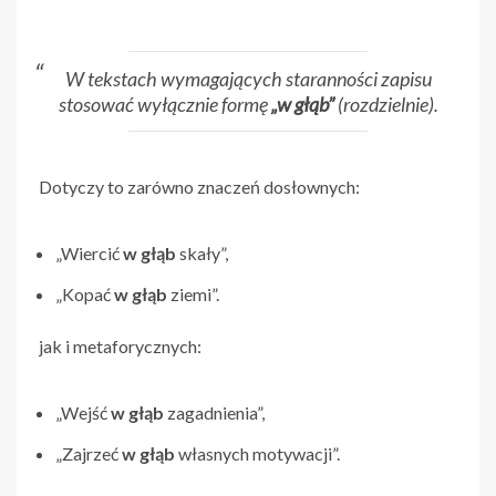
W tekstach wymagających staranności zapisu
stosować wyłącznie formę
„w głąb”
(rozdzielnie).
Dotyczy to zarówno znaczeń dosłownych:
„Wiercić
w głąb
skały”,
„Kopać
w głąb
ziemi”.
jak i metaforycznych:
„Wejść
w głąb
zagadnienia”,
„Zajrzeć
w głąb
własnych motywacji”.