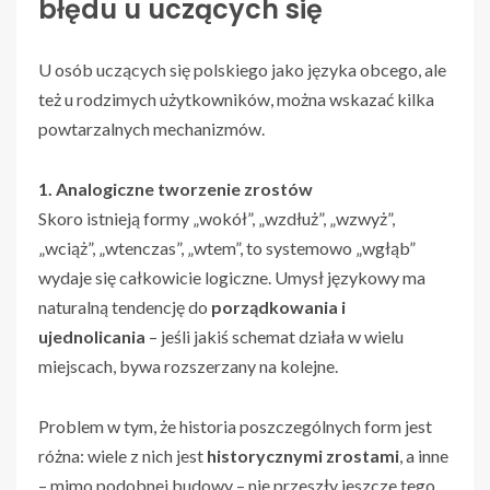
błędu u uczących się
U osób uczących się polskiego jako języka obcego, ale
też u rodzimych użytkowników, można wskazać kilka
powtarzalnych mechanizmów.
1. Analogiczne tworzenie zrostów
Skoro istnieją formy „wokół”, „wzdłuż”, „wzwyż”,
„wciąż”, „wtenczas”, „wtem”, to systemowo „wgłąb”
wydaje się całkowicie logiczne. Umysł językowy ma
naturalną tendencję do
porządkowania i
ujednolicania
– jeśli jakiś schemat działa w wielu
miejscach, bywa rozszerzany na kolejne.
Problem w tym, że historia poszczególnych form jest
różna: wiele z nich jest
historycznymi zrostami
, a inne
– mimo podobnej budowy – nie przeszły jeszcze tego