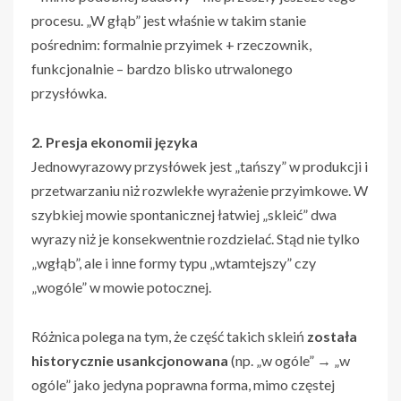
procesu. „W głąb” jest właśnie w takim stanie
pośrednim: formalnie przyimek + rzeczownik,
funkcjonalnie – bardzo blisko utrwalonego
przysłówka.
2. Presja ekonomii języka
Jednowyrazowy przysłówek jest „tańszy” w produkcji i
przetwarzaniu niż rozwlekłe wyrażenie przyimkowe. W
szybkiej mowie spontanicznej łatwiej „skleić” dwa
wyrazy niż je konsekwentnie rozdzielać. Stąd nie tylko
„wgłąb”, ale i inne formy typu „wtamtejszy” czy
„wogóle” w mowie potocznej.
Różnica polega na tym, że część takich skleiń
została
historycznie usankcjonowana
(np. „w ogóle” → „w
ogóle” jako jedyna poprawna forma, mimo częstej