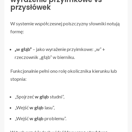
przysłówek
W systemie współczesnej polszczyzny słowniki notują
formę:
„w głąb”
– jako wyrażenie przyimkowe: „w” +
rzeczownik „głąb” w bierniku.
Funkcjonalnie pełni ono rolę okolicznika kierunku lub
stopnia:
„Spojrzeć
w głąb
studni”,
„Wejść
w głąb
lasu”,
„Wejść
w głąb
problemu”.