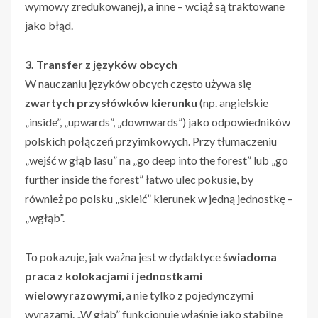
wymowy zredukowanej), a inne – wciąż są traktowane
jako błąd.
3. Transfer z języków obcych
W nauczaniu języków obcych często używa się
zwartych przysłówków kierunku
(np. angielskie
„inside”, „upwards”, „downwards”) jako odpowiedników
polskich połączeń przyimkowych. Przy tłumaczeniu
„wejść w głąb lasu” na „go deep into the forest” lub „go
further inside the forest” łatwo ulec pokusie, by
również po polsku „skleić” kierunek w jedną jednostkę –
„wgłąb”.
To pokazuje, jak ważna jest w dydaktyce
świadoma
praca z kolokacjami i jednostkami
wielowyrazowymi
, a nie tylko z pojedynczymi
wyrazami. „W głąb” funkcjonuje właśnie jako stabilne