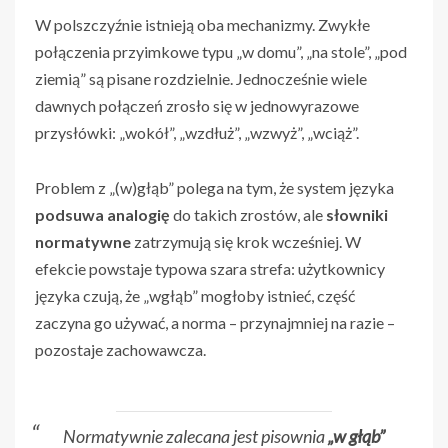
W polszczyźnie istnieją oba mechanizmy. Zwykłe
połączenia przyimkowe typu „w domu”, „na stole”, „pod
ziemią” są pisane rozdzielnie. Jednocześnie wiele
dawnych połączeń zrosło się w jednowyrazowe
przysłówki: „wokół”, „wzdłuż”, „wzwyż”, „wciąż”.
Problem z „(w)głąb” polega na tym, że system języka
podsuwa analogię
do takich zrostów, ale
słowniki
normatywne
zatrzymują się krok wcześniej. W
efekcie powstaje typowa szara strefa: użytkownicy
języka czują, że „wgłąb” mogłoby istnieć, część
zaczyna go używać, a norma – przynajmniej na razie –
pozostaje zachowawcza.
Normatywnie zalecana jest pisownia
„w głąb”