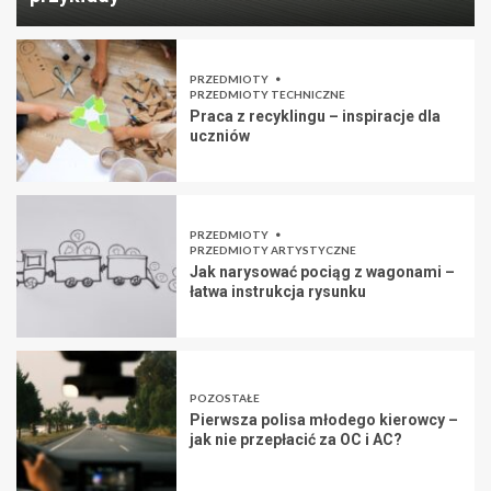
PRZEDMIOTY
PRZEDMIOTY TECHNICZNE
Praca z recyklingu – inspiracje dla
uczniów
PRZEDMIOTY
PRZEDMIOTY ARTYSTYCZNE
Jak narysować pociąg z wagonami –
łatwa instrukcja rysunku
POZOSTAŁE
Pierwsza polisa młodego kierowcy –
jak nie przepłacić za OC i AC?