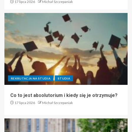
17 lipca 2026
Michał Szczepaniak
REKRUTACJA NA STUDIA
STUDIA
Co to jest absolutorium i kiedy się je otrzymuje?
17 lipca 2026
Michał Szczepaniak