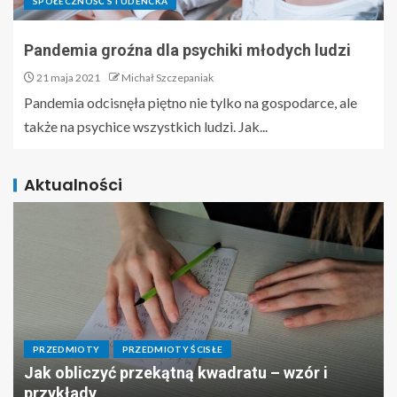
SPOŁECZNOŚĆ STUDENCKA
Pandemia groźna dla psychiki młodych ludzi
21 maja 2021
Michał Szczepaniak
Pandemia odcisnęła piętno nie tylko na gospodarce, ale
także na psychice wszystkich ludzi. Jak...
Aktualności
PRZEDMIOTY
PRZEDMIOTY ŚCISŁE
Jak obliczyć przekątną kwadratu – wzór i
przykłady