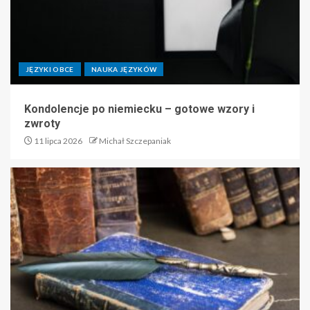
JĘZYKI OBCE
NAUKA JĘZYKÓW
Kondolencje po niemiecku – gotowe wzory i
zwroty
11 lipca 2026
Michał Szczepaniak