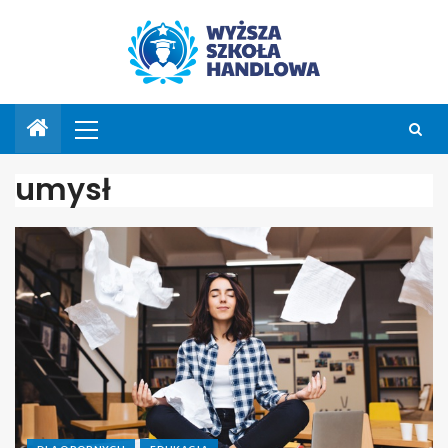
umysł