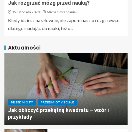
Jak rozgrzać mózg przed nauką?
19 listopada 2020
Michał Szczepaniak
Kiedy idziesz na siłownie, nie zapominasz o rozgrzewce,
dlatego siadając do nauki, też o...
Aktualności
PRZEDMIOTY
PRZEDMIOTY ŚCISŁE
Jak obliczyć przekątną kwadratu – wzór i
przykłady