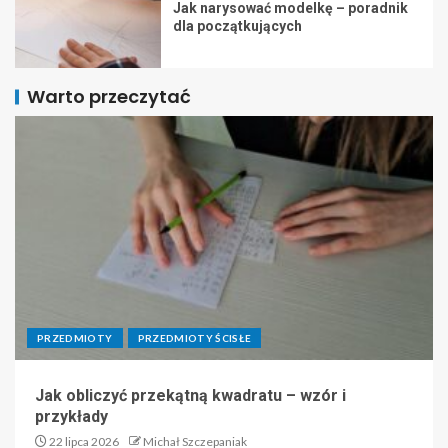
Jak narysować modelkę – poradnik
dla początkujących
Warto przeczytać
PRZEDMIOTY
PRZEDMIOTY ŚCISŁE
Jak obliczyć przekątną kwadratu – wzór i
przykłady
22 lipca 2026
Michał Szczepaniak