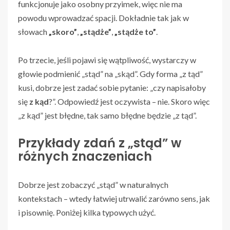
funkcjonuje jako osobny przyimek, więc nie ma
powodu wprowadzać spacji. Dokładnie tak jak w
słowach
„skoro”
,
„stądże”
,
„stądże to”
.
Po trzecie, jeśli pojawi się wątpliwość, wystarczy w
głowie podmienić „stąd” na „skąd”. Gdy forma „z tąd”
kusi, dobrze jest zadać sobie pytanie: „czy napisałoby
się
z kąd
?”. Odpowiedź jest oczywista – nie. Skoro więc
„z kąd” jest błędne, tak samo błędne będzie „z tąd”.
Przykłady zdań z „stąd” w
różnych znaczeniach
Dobrze jest zobaczyć „stąd” w naturalnych
kontekstach – wtedy łatwiej utrwalić zarówno sens, jak
i pisownię. Poniżej kilka typowych użyć.