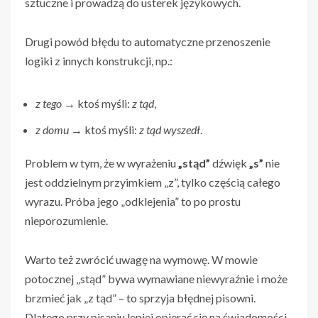
sztuczne i prowadzą do usterek językowych.
Drugi powód błędu to automatyczne przenoszenie
logiki z innych konstrukcji, np.:
z tego
→ ktoś myśli:
z tąd
,
z domu
→ ktoś myśli:
z tąd wyszedł
.
Problem w tym, że w wyrażeniu
„stąd”
dźwięk
„s”
nie
jest oddzielnym przyimkiem „z”, tylko częścią całego
wyrazu. Próba jego „odklejenia” to po prostu
nieporozumienie.
Warto też zwrócić uwagę na wymowę. W mowie
potocznej „stąd” bywa wymawiane niewyraźnie i może
brzmieć jak „z tąd” – to sprzyja błędnej pisowni.
Dlatego przy pisaniu lepiej opierać się na świadomości