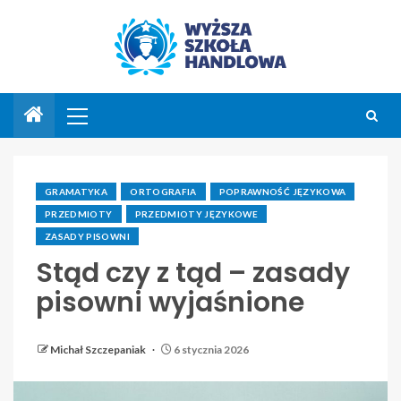
GRAMATYKA
ORTOGRAFIA
POPRAWNOŚĆ JĘZYKOWA
PRZEDMIOTY
PRZEDMIOTY JĘZYKOWE
ZASADY PISOWNI
Stąd czy z tąd – zasady
pisowni wyjaśnione
Michał Szczepaniak
6 stycznia 2026