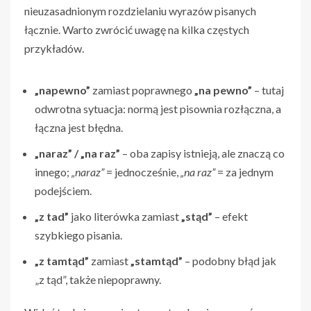
nieuzasadnionym rozdzielaniu wyrazów pisanych
łącznie. Warto zwrócić uwagę na kilka częstych
przykładów.
„napewno”
zamiast poprawnego
„na pewno”
– tutaj
odwrotna sytuacja: normą jest pisownia rozłączna, a
łączna jest błędna.
„naraz” / „na raz”
– oba zapisy istnieją, ale znaczą co
innego;
„naraz”
= jednocześnie,
„na raz”
= za jednym
podejściem.
„z tad”
jako literówka zamiast
„stąd”
– efekt
szybkiego pisania.
„z tamtąd”
zamiast
„stamtąd”
– podobny błąd jak
„z tąd”, także niepoprawny.