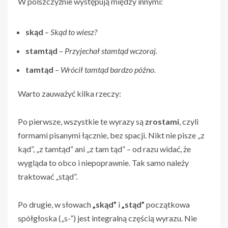
W polszczyźnie występują między innymi:
skąd
–
Skąd to wiesz?
stamtąd
–
Przyjechał stamtąd wczoraj.
tamtąd
–
Wrócił tamtąd bardzo późno.
Warto zauważyć kilka rzeczy:
Po pierwsze, wszystkie te wyrazy są
zrostami
, czyli
formami pisanymi łącznie, bez spacji. Nikt nie pisze „z
kąd”, „z tamtąd” ani „z tam tąd” – od razu widać, że
wygląda to obco i niepoprawnie. Tak samo należy
traktować „stąd”.
Po drugie, w słowach
„skąd”
i
„stąd”
początkowa
spółgłoska („s-”) jest integralną częścią wyrazu. Nie