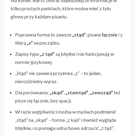
Na koniec warto zebrać najważniejsze informacje w
kilku prostych punktach, które można mieć z tyłu
głowy przy każdym pisaniu.
Poprawna forma to zawsze
„stąd”
, pisane
łącznie
i z
literą
„s”
na początku.
Zapisy typu
„z tąd”
są błędne i nie funkcjonują w
normie językowej.
„Stąd” nie zawiera przyimka „z” – to jeden,
nierozdzielny wyraz.
Dla porównania:
„skąd”
,
„stamtąd”
,
„zewsząd”
też
pisze się łącznie, bez spacji.
W razie wątpliwości można w myślach podmienić
„stąd” na „skąd” – forma „z kąd” również wygląda
błędnie, co pomaga odruchowo odrzucić „z tąd”.