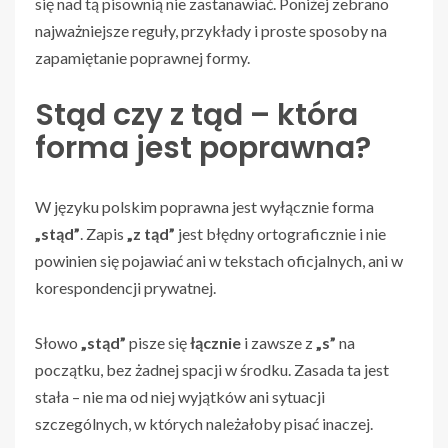
się nad tą pisownią nie zastanawiać. Poniżej zebrano
najważniejsze reguły, przykłady i proste sposoby na
zapamiętanie poprawnej formy.
Stąd czy z tąd – która
forma jest poprawna?
W języku polskim poprawna jest wyłącznie forma
„stąd”
. Zapis
„z tąd”
jest błędny ortograficznie i nie
powinien się pojawiać ani w tekstach oficjalnych, ani w
korespondencji prywatnej.
Słowo
„stąd”
pisze się
łącznie
i zawsze z
„s”
na
początku, bez żadnej spacji w środku. Zasada ta jest
stała – nie ma od niej wyjątków ani sytuacji
szczególnych, w których należałoby pisać inaczej.