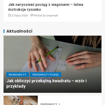
Jak narysować pociąg z wagonami – łatwa
instrukcja rysunku
21 lipca 2026
Michał Szczepaniak
Aktualności
PRZEDMIOTY
PRZEDMIOTY ŚCISŁE
Jak obliczyć przekątną kwadratu – wzór i
przykłady
PRZEDMIOTY