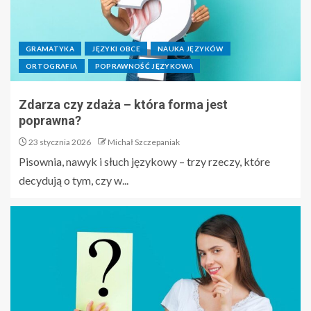
GRAMATYKA
JĘZYKI OBCE
NAUKA JĘZYKÓW
ORTOGRAFIA
POPRAWNOŚĆ JĘZYKOWA
Zdarza czy zdaża – która forma jest
poprawna?
23 stycznia 2026
Michał Szczepaniak
Pisownia, nawyk i słuch językowy – trzy rzeczy, które
decydują o tym, czy w...