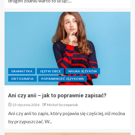
drugim zdaniu warto to uciąć:...
GRAMATYKA
JĘZYKI OBCE
NAUKA JĘZYKÓW
ORTOGRAFIA
POPRAWNOŚĆ JĘZYKOWA
Ani czy anii – jak to poprawnie zapisać?
23 stycznia 2026
Michał Szczepaniak
Ani czy anii to zapis, który pojawia się częściej, niż można
by przypuszczać. W...