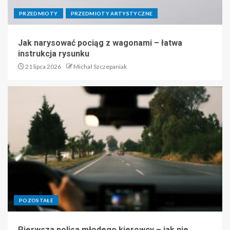
PRZEDMIOTY
PRZEDMIOTY ARTYSTYCZNE
Jak narysować pociąg z wagonami – łatwa
instrukcja rysunku
21 lipca 2026
Michał Szczepaniak
POZOSTAŁE
Pierwsza polisa młodego kierowcy – jak nie