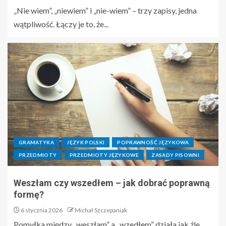
„Nie wiem”, „niewiem” i „nie-wiem” – trzy zapisy, jedna
wątpliwość. Łączy je to, że...
GRAMATYKA
JĘZYK POLSKI
POPRAWNOŚĆ JĘZYKOWA
PRZEDMIOTY
PRZEDMIOTY JĘZYKOWE
ZASADY PISOWNI
Weszłam czy wszedłem – jak dobrać poprawną
formę?
6 stycznia 2026
Michał Szczepaniak
Pomyłka między „weszłam” a „wzedłem” działa jak źle