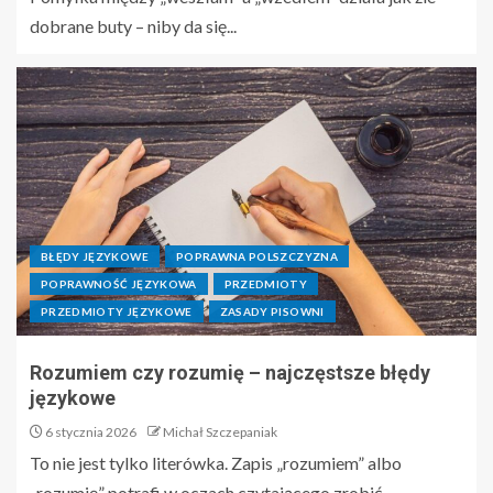
dobrane buty – niby da się...
BŁĘDY JĘZYKOWE
POPRAWNA POLSZCZYZNA
POPRAWNOŚĆ JĘZYKOWA
PRZEDMIOTY
PRZEDMIOTY JĘZYKOWE
ZASADY PISOWNI
Rozumiem czy rozumię – najczęstsze błędy
językowe
6 stycznia 2026
Michał Szczepaniak
To nie jest tylko literówka. Zapis „rozumiem” albo
„rozumię” potrafi w oczach czytającego zrobić...