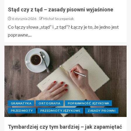
Stąd czy z tąd – zasady pisowni wyjaśnione
6 stycznia 2026
Michał Szczepaniak
Co łączy słowa „stąd” i „z tąd”? Łączy je to, że jedno jest
poprawne,...
GRAMATYKA
ORTOGRAFIA
POPRAWNOŚĆ JĘZYKOWA
PRZEDMIOTY
PRZEDMIOTY JĘZYKOWE
ZASADY PISOWNI
Tymbardziej czy tym bardziej – jak zapamiętać