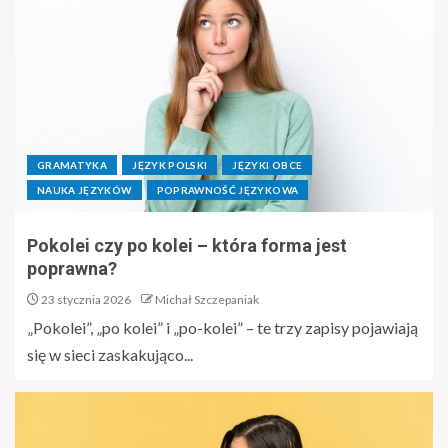
GRAMATYKA
JĘZYK POLSKI
JĘZYKI OBCE
NAUKA JĘZYKÓW
POPRAWNOŚĆ JĘZYKOWA
Pokolei czy po kolei – która forma jest
poprawna?
23 stycznia 2026
Michał Szczepaniak
„Pokolei”, „po kolei” i „po-kolei” – te trzy zapisy pojawiają
się w sieci zaskakująco...