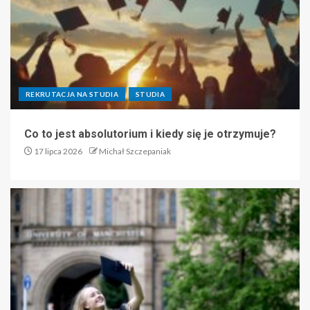
REKRUTACJA NA STUDIA
STUDIA
Co to jest absolutorium i kiedy się je otrzymuje?
17 lipca 2026
Michał Szczepaniak