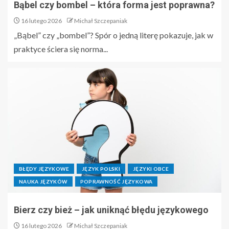
Bąbel czy bombel – która forma jest poprawna?
16 lutego 2026
Michał Szczepaniak
„Bąbel” czy „bombel”? Spór o jedną literę pokazuje, jak w
praktyce ściera się norma...
BŁĘDY JĘZYKOWE
JĘZYK POLSKI
JĘZYKI OBCE
NAUKA JĘZYKÓW
POPRAWNOŚĆ JĘZYKOWA
Bierz czy bież – jak uniknąć błędu językowego
16 lutego 2026
Michał Szczepaniak