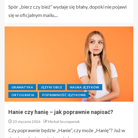
Spór „bierz czy bież” wydaje się błahy, dopóki nie pojawi
się w oficjalnym mailu,...
GRAMATYKA
JĘZYKI OBCE
NAUKA JĘZYKÓW
ORTOGRAFIA
POPRAWNOŚĆ JĘZYKOWA
Hanie czy hanię – jak poprawnie napisać?
23 stycznia 2026
Michał Szczepaniak
Czy poprawnie będzie „Hanie”, czy może „Hanię”? Już w