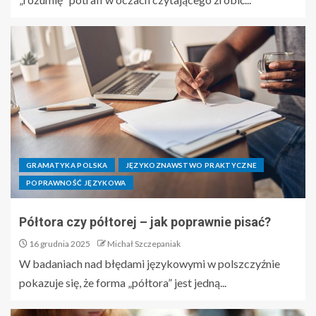
GRAMATYKA POLSKA
JĘZYKOZNAWSTWO PRAKTYCZNE
POPRAWNOŚĆ JĘZYKOWA
Półtora czy półtorej – jak poprawnie pisać?
16 grudnia 2025
Michał Szczepaniak
W badaniach nad błędami językowymi w polszczyźnie
pokazuje się, że forma „półtora” jest jedną...