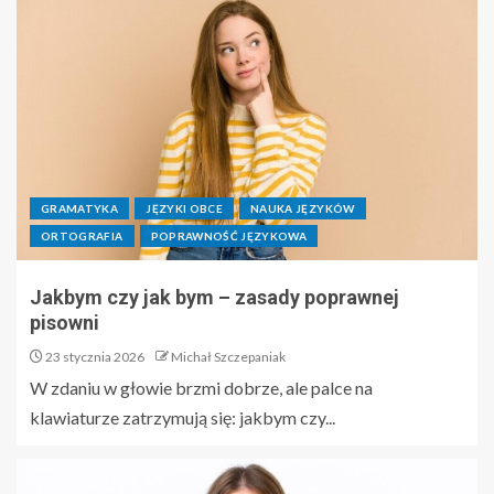
GRAMATYKA
JĘZYKI OBCE
NAUKA JĘZYKÓW
ORTOGRAFIA
POPRAWNOŚĆ JĘZYKOWA
Jakbym czy jak bym – zasady poprawnej
pisowni
23 stycznia 2026
Michał Szczepaniak
W zdaniu w głowie brzmi dobrze, ale palce na
klawiaturze zatrzymują się: jakbym czy...