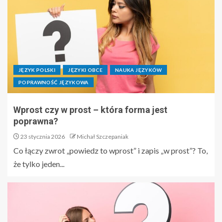
JĘZYK POLSKI
JĘZYKI OBCE
NAUKA JĘZYKÓW
POPRAWNOŚĆ JĘZYKOWA
Wprost czy w prost – która forma jest
poprawna?
23 stycznia 2026
Michał Szczepaniak
Co łączy zwrot „powiedz to wprost” i zapis „w prost”? To,
że tylko jeden...