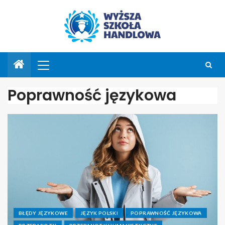
Poprawność językowa
BŁĘDY JĘZYKOWE
JĘZYK POLSKI
POPRAWNOŚĆ JĘZYKOWA