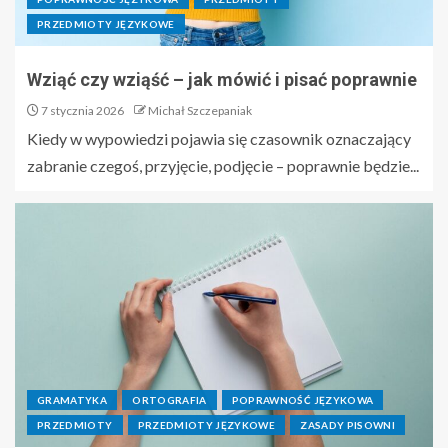
PRZEDMIOTY JĘZYKOWE
Wziąć czy wziąść – jak mówić i pisać poprawnie
7 stycznia 2026
Michał Szczepaniak
Kiedy w wypowiedzi pojawia się czasownik oznaczający
zabranie czegoś, przyjęcie, podjęcie – poprawnie będzie...
GRAMATYKA
ORTOGRAFIA
POPRAWNOŚĆ JĘZYKOWA
PRZEDMIOTY
PRZEDMIOTY JĘZYKOWE
ZASADY PISOWNI