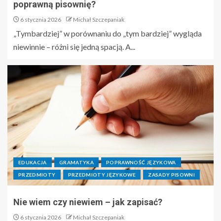
poprawną pisownię?
6 stycznia 2026
Michał Szczepaniak
„Tymbardziej” w porównaniu do „tym bardziej” wygląda
niewinnie – różni się jedną spacją. A...
EDUKACJA
GRAMATYKA
POPRAWNOŚĆ JĘZYKOWA
PRZEDMIOTY
PRZEDMIOTY JĘZYKOWE
ZASADY PISOWNI
Nie wiem czy niewiem – jak zapisać?
6 stycznia 2026
Michał Szczepaniak