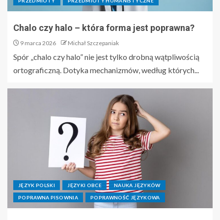
PRZEDMIOTY
PRZEDMIOTY HUMANISTYCZNE
Chalo czy halo – która forma jest poprawna?
9 marca 2026
Michał Szczepaniak
Spór „chalo czy halo” nie jest tylko drobną wątpliwością
ortograficzną. Dotyka mechanizmów, według których...
JĘZYK POLSKI
JĘZYKI OBCE
NAUKA JĘZYKÓW
POPRAWNA PISOWNIA
POPRAWNOŚĆ JĘZYKOWA