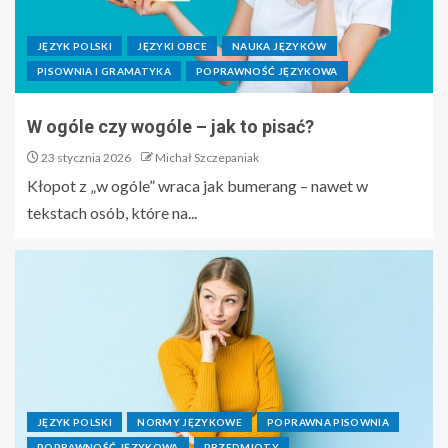
JĘZYK POLSKI
JĘZYKI OBCE
NAUKA JĘZYKÓW
PISOWNIA I GRAMATYKA
POPRAWNOŚĆ JĘZYKOWA
W ogóle czy wogóle – jak to pisać?
23 stycznia 2026
Michał Szczepaniak
Kłopot z „w ogóle” wraca jak bumerang – nawet w
tekstach osób, które na...
JĘZYK POLSKI
NORMY JĘZYKOWE
POPRAWNA PISOWNIA
POPRAWNOŚĆ JĘZYKOWA
PRZEDMIOTY