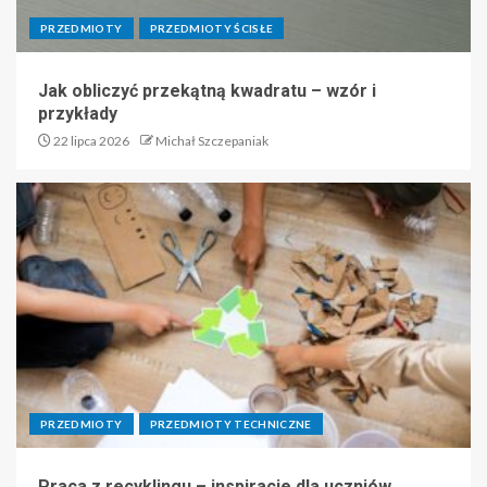
PRZEDMIOTY
PRZEDMIOTY ŚCISŁE
Jak obliczyć przekątną kwadratu – wzór i
przykłady
22 lipca 2026
Michał Szczepaniak
PRZEDMIOTY
PRZEDMIOTY TECHNICZNE
Praca z recyklingu – inspiracje dla uczniów