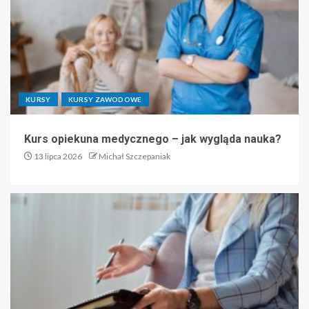
KURSY
KURSY ZAWODOWE
Kurs opiekuna medycznego – jak wygląda nauka?
13 lipca 2026
Michał Szczepaniak