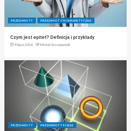
PRZEDMIOTY
PRZEDMIOTY HUMANISTYCZNE
Czym jest epitet? Definicja i przykłady
9 lipca 2026
Michał Szczepaniak
PRZEDMIOTY
PRZEDMIOTY ŚCISŁE