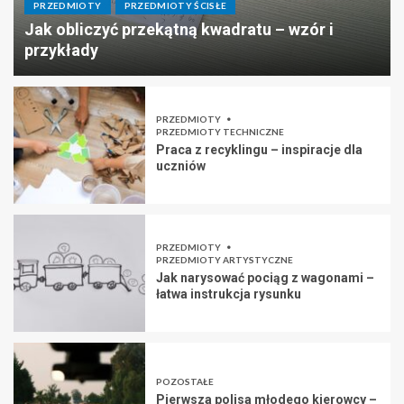
PRZEDMIOTY
PRZEDMIOTY ŚCISŁE
Jak obliczyć przekątną kwadratu – wzór i
przykłady
PRZEDMIOTY
PRZEDMIOTY TECHNICZNE
Praca z recyklingu – inspiracje dla
uczniów
PRZEDMIOTY
PRZEDMIOTY ARTYSTYCZNE
Jak narysować pociąg z wagonami –
łatwa instrukcja rysunku
POZOSTAŁE
Pierwsza polisa młodego kierowcy –