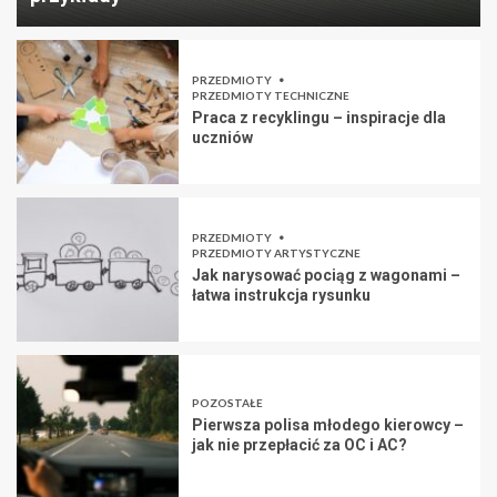
PRZEDMIOTY
PRZEDMIOTY TECHNICZNE
Praca z recyklingu – inspiracje dla
uczniów
PRZEDMIOTY
PRZEDMIOTY ARTYSTYCZNE
Jak narysować pociąg z wagonami –
łatwa instrukcja rysunku
POZOSTAŁE
Pierwsza polisa młodego kierowcy –
jak nie przepłacić za OC i AC?