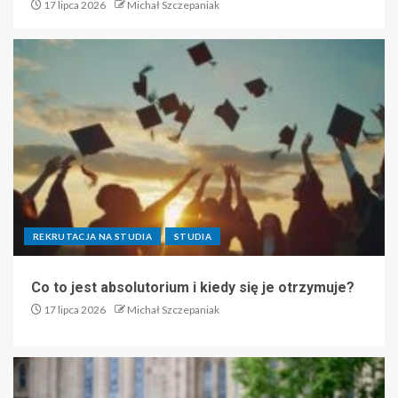
17 lipca 2026
Michał Szczepaniak
REKRUTACJA NA STUDIA
STUDIA
Co to jest absolutorium i kiedy się je otrzymuje?
17 lipca 2026
Michał Szczepaniak