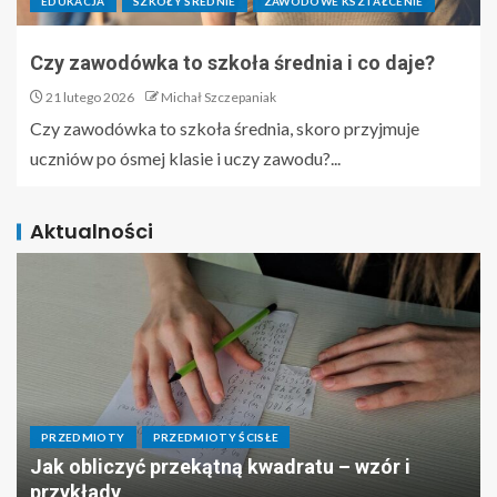
EDUKACJA
SZKOŁY ŚREDNIE
ZAWODOWE KSZTAŁCENIE
Czy zawodówka to szkoła średnia i co daje?
21 lutego 2026
Michał Szczepaniak
Czy zawodówka to szkoła średnia, skoro przyjmuje
uczniów po ósmej klasie i uczy zawodu?...
Aktualności
PRZEDMIOTY
PRZEDMIOTY ŚCISŁE
Jak obliczyć przekątną kwadratu – wzór i
przykłady