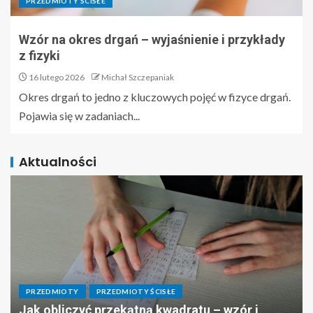
PRZEDMIOTY ŚCISŁE
Wzór na okres drgań – wyjaśnienie i przykłady
z fizyki
16 lutego 2026
Michał Szczepaniak
Okres drgań to jedno z kluczowych pojęć w fizyce drgań.
Pojawia się w zadaniach...
Aktualności
PRZEDMIOTY
PRZEDMIOTY ŚCISŁE
Jak obliczyć przekątną kwadratu – wzór i