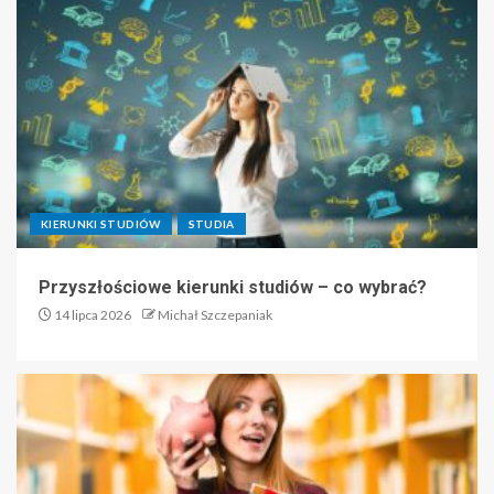
KIERUNKI STUDIÓW
STUDIA
Przyszłościowe kierunki studiów – co wybrać?
14 lipca 2026
Michał Szczepaniak