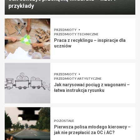
przykłady
PRZEDMIOTY
PRZEDMIOTY TECHNICZNE
Praca z recyklingu – inspiracje dla
uczniów
PRZEDMIOTY
PRZEDMIOTY ARTYSTYCZNE
Jak narysować pociąg z wagonami –
łatwa instrukcja rysunku
POZOSTAŁE
Pierwsza polisa młodego kierowcy –
jak nie przepłacić za OC i AC?