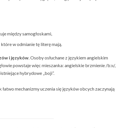
czekuje między samogłoskami,
które w odmianie tę literę mają.
zów i języków
. Osoby osłuchane z językiem angielskim
 głowie powstaje więc mieszanka: angielskie brzmienie /bɔɪ/,
eistniejące hybrydowe „boji”.
ak łatwo mechanizmy uczenia się języków obcych zaczynają