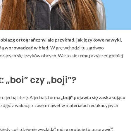
drobiazg ortograficzny, ale przykład, jak językowe nawyki,
fią wprowadzać w błąd.
W grę wchodzi tu zarówno
 uczących się języków obcych. Warto się temu przyjrzeć głębiej
 „boi” czy „boji”?
 o jedną literę. A jednak forma
„boji” pojawia się zaskakująco
zdjęć z wakacji, czasem nawet w materiałach edukacyjnych
kiedy coś „dziwnie wygląda”, mózg próbuje to „naprawić”.