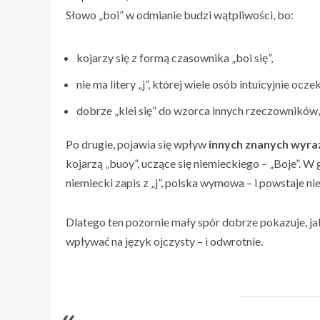
Słowo „boi” w odmianie budzi wątpliwości, bo:
kojarzy się z formą czasownika „boi się”,
nie ma litery „j”, której wiele osób intuicyjnie o
dobrze „klei się” do wzorca innych rzeczowników, 
Po drugie, pojawia się wpływ
innych znanych wyra
kojarzą „buoy”, uczące się niemieckiego – „Boje”. W
niemiecki zapis z „j”, polska wymowa – i powstaje ni
Dlatego ten pozornie mały spór dobrze pokazuje, j
wpływać na język ojczysty – i odwrotnie.