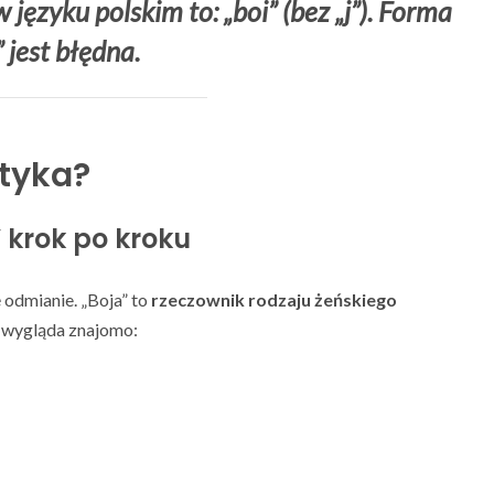
zyku polskim to: „boi” (bez „j”). Forma
” jest błędna.
tyka?
 krok po kroku
 odmianie. „Boja” to
rzeczownik rodzaju żeńskiego
o wygląda znajomo: