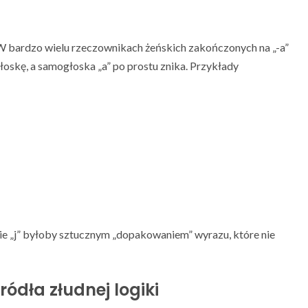
 W bardzo wielu rzeczownikach żeńskich zakończonych na „-a”
oskę, a samogłoska „a” po prostu znika. Przykłady
anie „j” byłoby sztucznym „dopakowaniem” wyrazu, które nie
ródła złudnej logiki