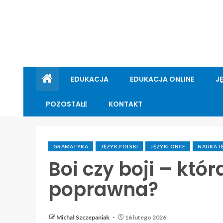
EDUKACJA
EDUKACJA ONLINE
J
POZOSTAŁE
KONTAKT
GRAMATYKA
JĘZYK POLSKI
JĘZYKI OBCE
NAUKA 
Boi czy boji – któr
poprawna?
Michał Szczepaniak
16 lutego 2026