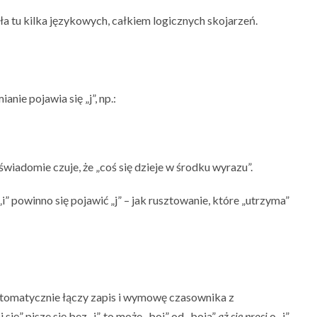
ała tu kilka językowych, całkiem logicznych skojarzeń.
nie pojawia się „j”, np.:
dświadomie czuje, że „coś się dzieje w środku wyrazu”.
” powinno się pojawić „j” – jak rusztowanie, które „utrzyma”
g automatycznie łączy zapis i wymowę czasownika z
się” pisze się bez „j”, to może „boi” od „boja”
aż się prosi
o „j”,