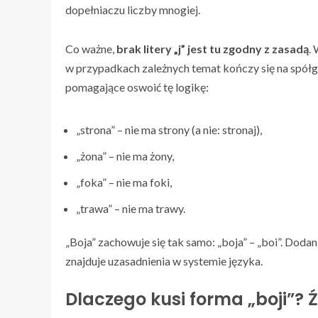
dopełniaczu liczby mnogiej.
Co ważne,
brak litery „j” jest tu zgodny z zasadą
.
w przypadkach zależnych temat kończy się na spółgł
pomagające oswoić tę logikę:
„strona” – nie ma strony (a nie: stronaj),
„żona” – nie ma żony,
„foka” – nie ma foki,
„trawa” – nie ma trawy.
„Boja” zachowuje się tak samo: „boja” – „boi”. Dod
znajduje uzasadnienia w systemie języka.
Dlaczego kusi forma „boji”? Ź