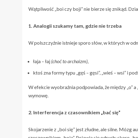
Wątpliwość „boi czy boji” nie bierze się znikąd. Dzi
1. Analogii szukamy tam, gdzie nie trzeba
W polszczyźnie istnieje sporo słów, w których w odmia
łaja – łaj
(choć to archaizm)
,
ktoś zna formy typu „gęś – gęsi”, „wieś – wsi” i po
W efekcie wyobraźnia podpowiada, że między „o” a „i
wymowę.
2. Interferencja z czasownikiem „bać się”
Skojarzenie z „boi się” jest złudne, ale silne. Móz
rzeczownikiem „boja”. Pojawia się odruch: skoro „boi 