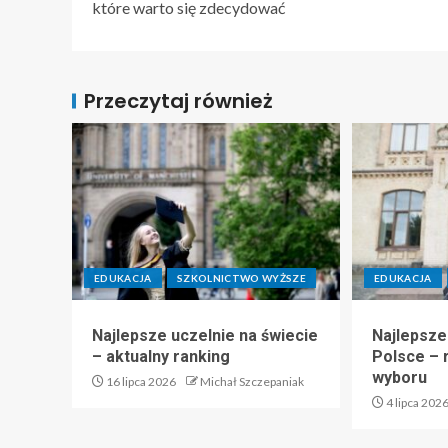
które warto się zdecydować
Przeczytaj również
EDUKACJA
SZKOLNICTWO WYŻSZE
EDUKACJA
Najlepsze uczelnie na świecie
Najlepsze
– aktualny ranking
Polsce – r
wyboru
16 lipca 2026
Michał Szczepaniak
4 lipca 202