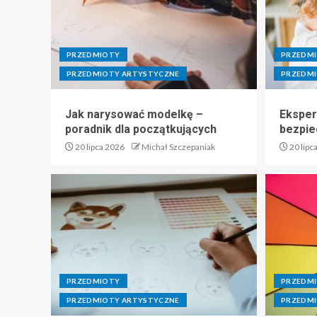
PRZEDMIOTY
PRZEDM
PRZEDMIOTY ARTYSTYCZNE
PRZEDMI
Jak narysować modelkę –
Eksper
poradnik dla początkujących
bezpie
20 lipca 2026
Michał Szczepaniak
20 lipc
PRZEDMIOTY
PRZEDM
PRZEDMIOTY ARTYSTYCZNE
PRZEDMI