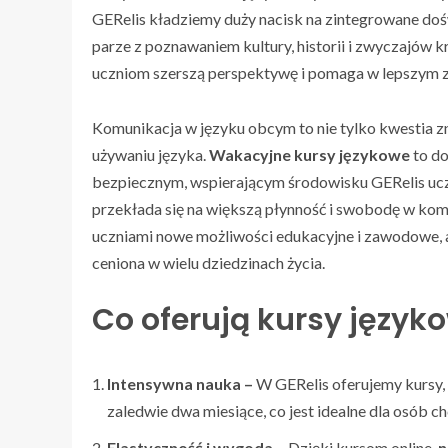
GERelis kładziemy duży nacisk na zintegrowane dośw
parze z poznawaniem kultury, historii i zwyczajów 
uczniom szerszą perspektywę i pomaga w lepszym z
Komunikacja w języku obcym to nie tylko kwestia zn
używaniu języka.
Wakacyjne kursy językowe
to do
bezpiecznym, wspierającym środowisku GERelis uc
przekłada się na większą płynność i swobodę w ko
uczniami nowe możliwości edukacyjne i zawodowe, a
ceniona w wielu dziedzinach życia.
Co oferują kursy język
Intensywna nauka –
W GERelis oferujemy kursy, 
zaledwie dwa miesiące, co jest idealne dla osób 
Elastyczność i wygoda –
Dzięki kursom online,
n