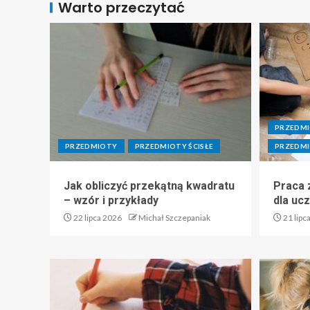
Warto przeczytać
PRZEDM
PRZEDMIOTY
PRZEDMIOTY ŚCISŁE
PRZEDMI
Jak obliczyć przekątną kwadratu
Praca z
– wzór i przykłady
dla uc
22 lipca 2026
Michał Szczepaniak
21 lipc