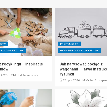
IOTY
PRZEDMIOTY
OTY TECHNICZNE
PRZEDMIOTY ARTYSTYCZNE
 recyklingu – inspiracje
Jak narysować pociąg z
zniów
wagonami – łatwa instruk
rysunku
a 2026
Michał Szczepaniak
21 lipca 2026
Michał Szczepan