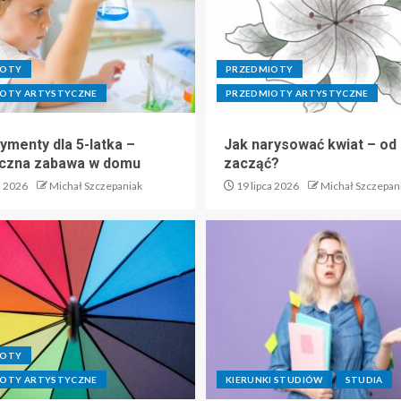
IOTY
PRZEDMIOTY
OTY ARTYSTYCZNE
PRZEDMIOTY ARTYSTYCZNE
ymenty dla 5-latka –
Jak narysować kwiat – od
czna zabawa w domu
zacząć?
a 2026
Michał Szczepaniak
19 lipca 2026
Michał Szczepan
IOTY
OTY ARTYSTYCZNE
KIERUNKI STUDIÓW
STUDIA