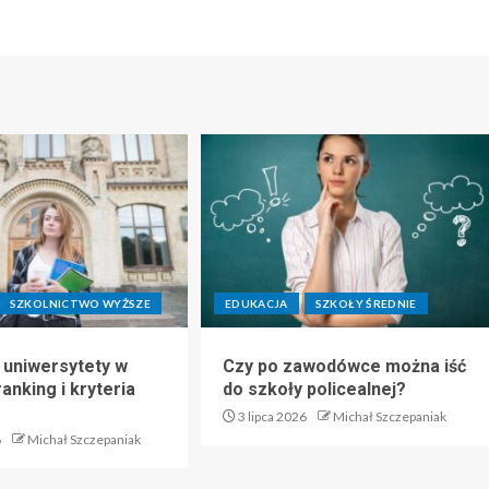
SZKOLNICTWO WYŻSZE
EDUKACJA
SZKOŁY ŚREDNIE
 uniwersytety w
Czy po zawodówce można iść
anking i kryteria
do szkoły policealnej?
3 lipca 2026
Michał Szczepaniak
6
Michał Szczepaniak