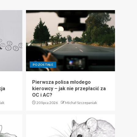
POZOSTAŁE
Pierwsza polisa młodego
cja
kierowcy – jak nie przepłacić za
OC i AC?
iak
20 lipca 2026
Michał Szczepaniak