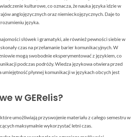
iadczenie kulturowe, co oznacza, że nauka języka idzie w
krajów anglojęzycznych oraz niemieckojęzycznych. Daje to
rozumieniu języka.
ajomości słówek i gramatyki, ale również pewności siebie w
skonały czas na przełamanie barier komunikacyjnych. W
zniowie mogą swobodnie eksperymentować z językiem, co
munikacji podczas podróży. Wiedza językowa otwiera przed
 umiejętność płynnej komunikacji w językach obcych jest
owe w GERelis?
które umożliwiają przyswojenie materiału z całego semestru w
chcących maksymalnie wykorzystać letni czas.
auka języka w wakacje
nie ogranicza możliwości