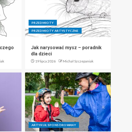
PRZEDMIOTY
PRZEDMIOTY ARTYSTYCZNE
 czego
Jak narysować mysz – poradnik
dla dzieci
iak
19 lipca 2026
Michał Szczepaniak
ARTYKUŁ SPONSOROWANY