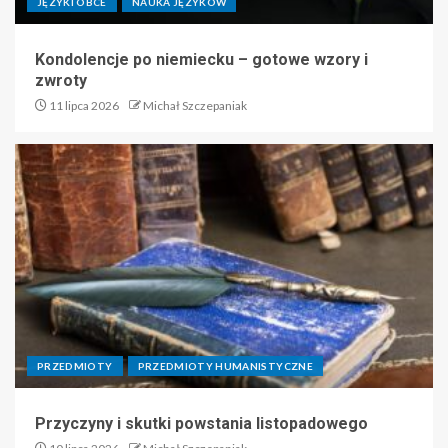
JĘZYKI OBCE
NAUKA JĘZYKÓW
Kondolencje po niemiecku – gotowe wzory i
zwroty
11 lipca 2026
Michał Szczepaniak
PRZEDMIOTY
PRZEDMIOTY HUMANISTYCZNE
Przyczyny i skutki powstania listopadowego