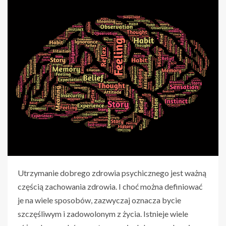
Utrzymanie dobrego zdrowia psychicznego jest ważną
częścią zachowania zdrowia. I choć można definiować
je na wiele sposobów, zazwyczaj oznacza bycie
szczęśliwym i zadowolonym z życia. Istnieje wiele