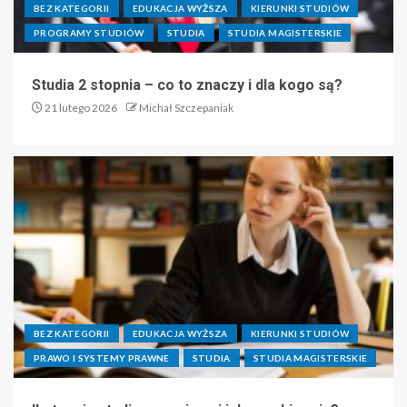
BEZ KATEGORII
EDUKACJA WYŻSZA
KIERUNKI STUDIÓW
PROGRAMY STUDIÓW
STUDIA
STUDIA MAGISTERSKIE
Studia 2 stopnia – co to znaczy i dla kogo są?
21 lutego 2026
Michał Szczepaniak
BEZ KATEGORII
EDUKACJA WYŻSZA
KIERUNKI STUDIÓW
PRAWO I SYSTEMY PRAWNE
STUDIA
STUDIA MAGISTERSKIE