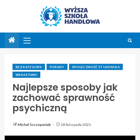
BEZ KATEGORII
PORADY
SPOŁECZNOŚĆ STUDENCKA
WSKAZÓWKI
Najlepsze sposoby jak
zachować sprawność
psychiczną
Michał Szczepaniak
28 listopada 2021