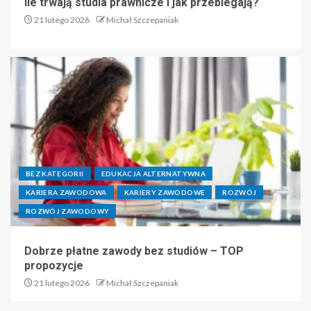
Ile trwają studia prawnicze i jak przebiegają?
21 lutego 2026
Michał Szczepaniak
BEZ KATEGORII
EDUKACJA ALTERNATYWNA
KARIERA ZAWODOWA
KARIERY ZAWODOWE
ROZWÓJ
ROZWÓJ ZAWODOWY
Dobrze płatne zawody bez studiów – TOP
propozycje
21 lutego 2026
Michał Szczepaniak