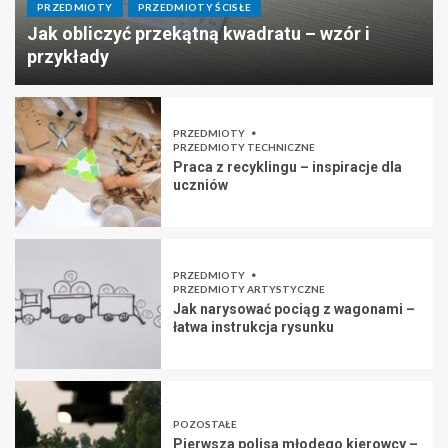
PRZEDMIOTY
PRZEDMIOTY ŚCISŁE
Jak obliczyć przekątną kwadratu – wzór i
przykłady
PRZEDMIOTY
PRZEDMIOTY TECHNICZNE
Praca z recyklingu – inspiracje dla
uczniów
PRZEDMIOTY
PRZEDMIOTY ARTYSTYCZNE
Jak narysować pociąg z wagonami –
łatwa instrukcja rysunku
POZOSTAŁE
Pierwsza polisa młodego kierowcy –