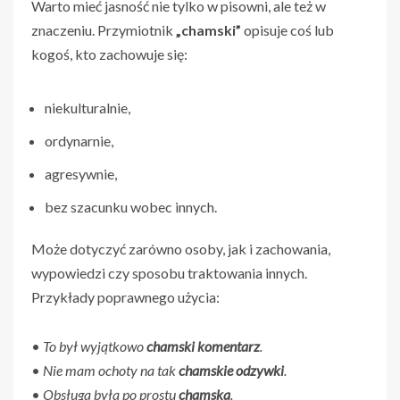
Warto mieć jasność nie tylko w pisowni, ale też w
znaczeniu. Przymiotnik
„chamski”
opisuje coś lub
kogoś, kto zachowuje się:
niekulturalnie,
ordynarnie,
agresywnie,
bez szacunku wobec innych.
Może dotyczyć zarówno osoby, jak i zachowania,
wypowiedzi czy sposobu traktowania innych.
Przykłady poprawnego użycia:
•
To był wyjątkowo
chamski komentarz
.
•
Nie mam ochoty na tak
chamskie odzywki
.
•
Obsługa była po prostu
chamska
.