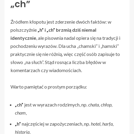
„ch”
Źródłem kłopotu jest zderzenie dwóch faktów: w
polszczyźnie
„h” i „ch” brzmią dziś niemal
identycznie
, ale pisownia nadal opiera się na tradycji i
pochodzeniu wyrazów. Dla ucha „chamski” i „hamski”
praktycznie się nie różnią, więc część osób zapisuje to
słowo „na słuch”. Stąd rosnąca liczba błędów w
komentarzach czy wiadomościach.
Warto pamiętać o prostym porządku:
„ch”
jest w wyrazach rodzimych, np.
chata, chłop,
cham
,
„h”
najczęściej w zapożyczeniach, np.
hotel, harfa,
historia
.