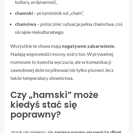
kultury, ordynarność,
chamski
– przymiotnik od „cham”,
chamówa
– potocznie: sytuacja pełna chamstwa, coś
skrajnie niekulturalnego.
Wszystkie te słowa mają
negatywne zabarwienie
.
Nadają wypowiedzi mocny, ostry ton. W prywatnej
rozmowie to kwestia wyczucia, ale w komunikacji
zawodowej dobrze pilnować nie tylko pisowni, lecz
także temperatury słownictwa.
Czy „hamski” może
kiedyś stać się
poprawny?
Język się zmienia, ale
zmiana normy pisowni to długi