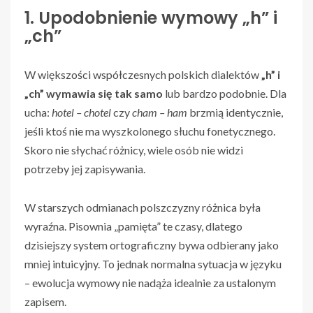
1. Upodobnienie wymowy „h” i
„ch”
W większości współczesnych polskich dialektów
„h” i
„ch” wymawia się tak samo
lub bardzo podobnie. Dla
ucha:
hotel – chotel
czy
cham – ham
brzmią identycznie,
jeśli ktoś nie ma wyszkolonego słuchu fonetycznego.
Skoro nie słychać różnicy, wiele osób nie widzi
potrzeby jej zapisywania.
W starszych odmianach polszczyzny różnica była
wyraźna. Pisownia „pamięta” te czasy, dlatego
dzisiejszy system ortograficzny bywa odbierany jako
mniej intuicyjny. To jednak normalna sytuacja w języku
– ewolucja wymowy nie nadąża idealnie za ustalonym
zapisem.