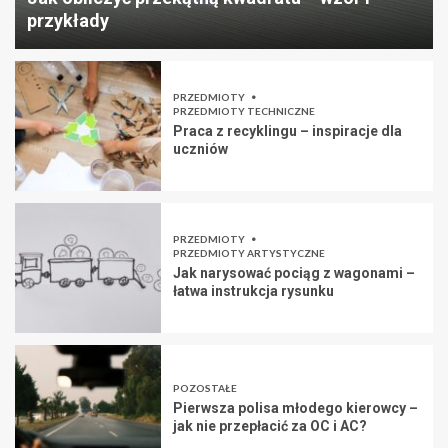
przykłady
PRZEDMIOTY
PRZEDMIOTY TECHNICZNE
Praca z recyklingu – inspiracje dla
uczniów
PRZEDMIOTY
PRZEDMIOTY ARTYSTYCZNE
Jak narysować pociąg z wagonami –
łatwa instrukcja rysunku
POZOSTAŁE
Pierwsza polisa młodego kierowcy –
jak nie przepłacić za OC i AC?