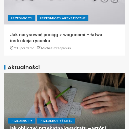
PRZEDMIOTY
PRZEDMIOTY ARTYSTYCZNE
Jak narysować pociąg z wagonami – łatwa
instrukcja rysunku
21 lipca 2026
Michał Szczepaniak
Aktualności
PRZEDMIOTY
PRZEDMIOTY ŚCISŁE
Jak obliczyć przekątną kwadratu – wzór i