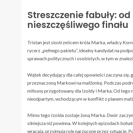
Streszczenie fabuły: od
nieszczęśliwego finału
Tristan jest siostrzeńcem króla Marka, władcy Korn
rycerz „pełnego pakietu”, idealny kandydat na pod
sprawach politycznych i osobistych, w tym w znalezie
Wątek decydujący dla całej opowieści zaczyna się, g
przeznaczoną Markowi na małżonkę. Podczas podróż
miłosny przygotowany dla Izoldy i Marka. Od tego 
nieodpartym, wchodzącym w konflikt z planem mał
Mimo tego Izolda zostaje żoną Marka. Dwór zaczyna 
silniejsza niż powinna. W kolejnych epizodach boha
wracają, przyjmują role narzucone przez sytuację. Po