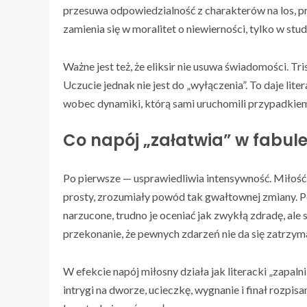
przesuwa odpowiedzialność z charakterów na los, p
zamienia się w moralitet o niewierności, tylko w st
Ważne jest też, że eliksir nie usuwa świadomości. Tri
Uczucie jednak nie jest do „wyłączenia”. To daje lite
wobec dynamiki, którą sami uruchomili przypadkie
Co napój „załatwia” w fabul
Po pierwsze — usprawiedliwia intensywność. Miłość ni
prosty, zrozumiały powód tak gwałtownej zmiany. Po
narzucone, trudno je oceniać jak zwykłą zdradę, ale 
przekonanie, że pewnych zdarzeń nie da się zatrzym
W efekcie napój miłosny działa jak literacki „zapaln
intrygi na dworze, ucieczkę, wygnanie i finał rozpis