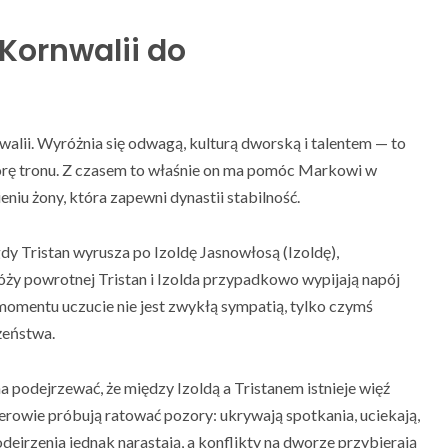
 Kornwalii do
walii. Wyróżnia się odwagą, kulturą dworską i talentem — to
porę tronu. Z czasem to właśnie on ma pomóc Markowi w
niu żony, która zapewni dynastii stabilność.
dy Tristan wyrusza po Izoldę Jasnowłosą (Izoldę),
y powrotnej Tristan i Izolda przypadkowo wypijają napój
momentu uczucie nie jest zwykłą sympatią, tylko czymś
żeństwa.
podejrzewać, że między Izoldą a Tristanem istnieje więź
terowie próbują ratować pozory: ukrywają spotkania, uciekają,
dejrzenia jednak narastają, a konflikty na dworze przybierają