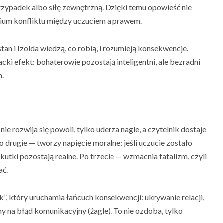
rzypadek albo siłę zewnętrzną. Dzięki temu opowieść nie
udium konfliktu między uczuciem a prawem.
stan i Izolda wiedzą, co robią, i rozumieją konsekwencje.
racki efekt: bohaterowie pozostają inteligentni, ale bezradni
m.
e
e rozwija się powoli, tylko uderza nagle, a czytelnik dostaje
 drugie — tworzy napięcie moralne: jeśli uczucie zostało
skutki pozostają realne. Po trzecie — wzmacnia fatalizm, czyli
ać.
ik”, który uruchamia łańcuch konsekwencji: ukrywanie relacji,
any na błąd komunikacyjny (żagle). To nie ozdoba, tylko