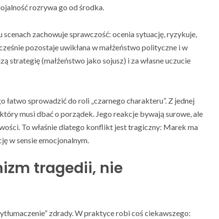
ojalność rozrywa go od środka.
lu scenach zachowuje sprawczość: ocenia sytuację, ryzykuje,
cześnie pozostaje uwikłana w małżeństwo polityczne i w
dzą strategię (małżeństwo jako sojusz) i za własne uczucie
go łatwo sprowadzić do roli „czarnego charakteru”. Z jednej
, który musi dbać o porządek. Jego reakcje bywają surowe, ale
iwości. To właśnie dlatego konflikt jest tragiczny: Marek ma
ację w sensie emocjonalnym.
zm tragedii, nie
tłumaczenie” zdrady. W praktyce robi coś ciekawszego: