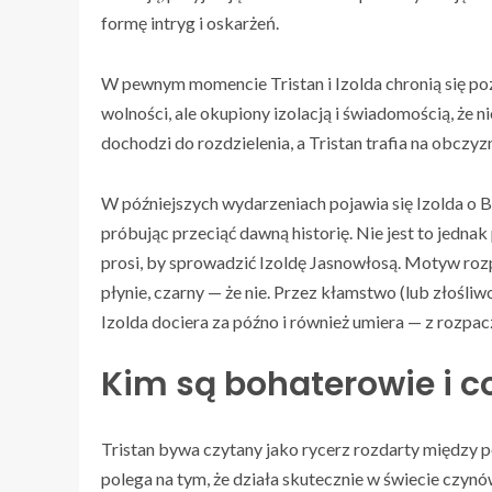
formę intryg i oskarżeń.
W pewnym momencie Tristan i Izolda chronią się poz
wolności, ale okupiony izolacją i świadomością, że n
dochodzi do rozdzielenia, a Tristan trafia na obczyz
W późniejszych wydarzeniach pojawia się Izolda o Bi
próbując przeciąć dawną historię. Nie jest to jednak
prosi, by sprowadzić Izoldę Jasnowłosą. Motyw rozp
płynie, czarny — że nie. Przez kłamstwo (lub złośli
Izolda dociera za późno i również umiera — z rozpac
Kim są bohaterowie i 
Tristan bywa czytany jako rycerz rozdarty między
polega na tym, że działa skutecznie w świecie czynów 