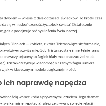
a dworem — w lesie, z dala od zasad i świadków. To krótki czas
ie da się w nieskończoność żyć „obok świata”. Ostatecznie
nę, gdzie podejmuje próby ułożenia życia inaczej.
ałych Dłoniach — kobieta, z którą Tristan wiąże się formalnie,
 prawdziwe rozwiązanie. Gdy Tristan zostaje śmiertelnie ranny,
oznawczy tej sceny to żagiel: biały ma oznaczać, że Izolda
wość) Tristan otrzymuje wiadomość o czarnym żaglu i umiera.
zy, jak w klasycznym modelu tragicznej miłości.
co ich naprawdę napędza
 powinnością wobec króla a prywatnym uczuciem. Jego dramat
(walka, misje, reputacja), ale przegrywa w świecie relacji i