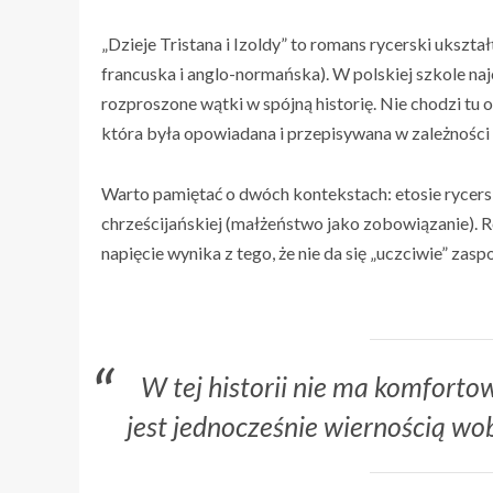
„Dzieje Tristana i Izoldy” to romans rycerski ukszta
francuska i anglo-normańska). W polskiej szkole na
rozproszone wątki w spójną historię. Nie chodzi tu o
która była opowiadana i przepisywana w zależności 
Warto pamiętać o dwóch kontekstach: etosie rycersk
chrześcijańskiej (małżeństwo jako zobowiązanie). 
napięcie wynika z tego, że nie da się „uczciwie” za
W tej historii nie ma komfort
jest jednocześnie wiernością wob