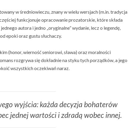
łtowany w średniowieczu, znany w wielu wersjach (m.in. tradycja
jczęściej funkcjonuje opracowanie prozatorskie, które składa
 jednego autora i jedno „oryginalne” wydanie, lecz o legendę,
od epoki oraz gustu słuchaczy.
im (honor, wierność seniorowi, sława) oraz moralności
Romans rozgrywa się dokładnie na styku tych porządków, a jego
spokoić wszystkich oczekiwań naraz.
owego wyjścia: każda decyzja bohaterów
ec jednej wartości i zdradą wobec innej.