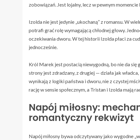
zobowiązań. Jest lojalny, lecz w pewnym momencie l
Izolda nie jest jedynie „ukochaną” z romansu. W wie
potrafi grać rolę wymagającą chłodnej głowy. Jedno
oczekiwania dworu. W tej historii Izolda płaci za cu
jednocześnie.
Król Marek jest postacią niewygodną, bo nie da się 
strony jest zdradzany, z drugiej — działa jak władca
wynikają z logiki państwa i dworu, nie z czystej mśc
rację w sensie społecznym, a Tristan i Izolda mają r
Napój miłosny: mechani
romantyczny rekwizyt
Napój miłosny bywa odczytywany jako wygodne „wy