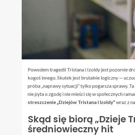
Powodem tragedii Tristana i Izoldy jest pozornie dr
kogoś innego. Skutek jest brutalnie logiczny — uczucie
próba „naprawy sytuacji” tylko pogarsza sprawy. Ta 
nie pyta o zgodę i nie mieści się w społecznych rama
streszczenie „Dziejów Tristana i Izoldy”
wraz z na
Skąd się biorą „Dzieje Tr
średniowieczny hit