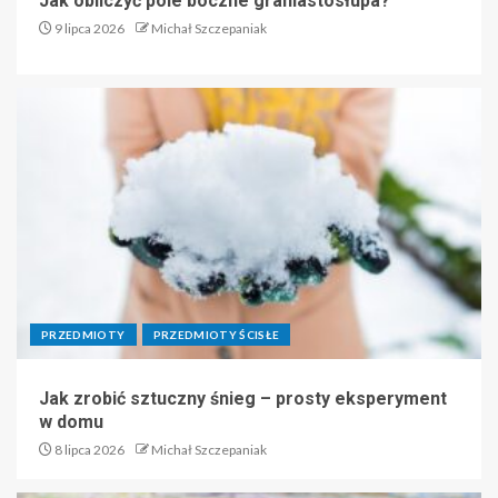
Jak obliczyć pole boczne graniastosłupa?
9 lipca 2026
Michał Szczepaniak
PRZEDMIOTY
PRZEDMIOTY ŚCISŁE
Jak zrobić sztuczny śnieg – prosty eksperyment
w domu
8 lipca 2026
Michał Szczepaniak