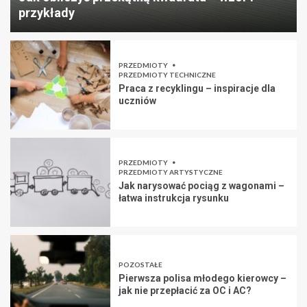
przykłady
PRZEDMIOTY
PRZEDMIOTY TECHNICZNE
Praca z recyklingu – inspiracje dla
uczniów
PRZEDMIOTY
PRZEDMIOTY ARTYSTYCZNE
Jak narysować pociąg z wagonami –
łatwa instrukcja rysunku
POZOSTAŁE
Pierwsza polisa młodego kierowcy –
jak nie przepłacić za OC i AC?