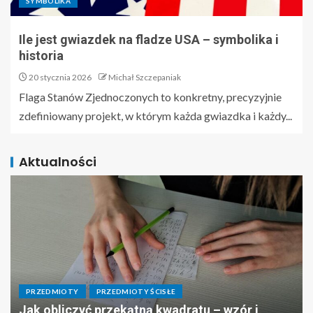
SYMBOLIKA
Ile jest gwiazdek na fladze USA – symbolika i
historia
20 stycznia 2026
Michał Szczepaniak
Flaga Stanów Zjednoczonych to konkretny, precyzyjnie
zdefiniowany projekt, w którym każda gwiazdka i każdy...
Aktualności
PRZEDMIOTY
PRZEDMIOTY ŚCISŁE
Jak obliczyć przekątną kwadratu – wzór i