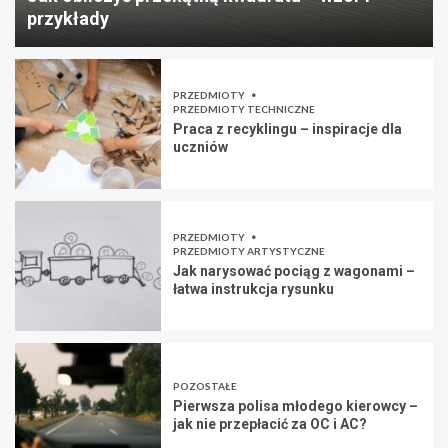
przykłady
PRZEDMIOTY
PRZEDMIOTY TECHNICZNE
Praca z recyklingu – inspiracje dla
uczniów
PRZEDMIOTY
PRZEDMIOTY ARTYSTYCZNE
Jak narysować pociąg z wagonami –
łatwa instrukcja rysunku
POZOSTAŁE
Pierwsza polisa młodego kierowcy –
jak nie przepłacić za OC i AC?