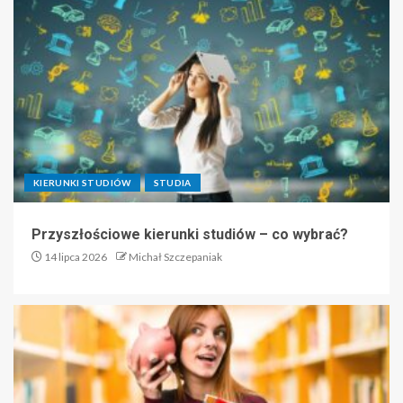
KIERUNKI STUDIÓW
STUDIA
Przyszłościowe kierunki studiów – co wybrać?
14 lipca 2026
Michał Szczepaniak