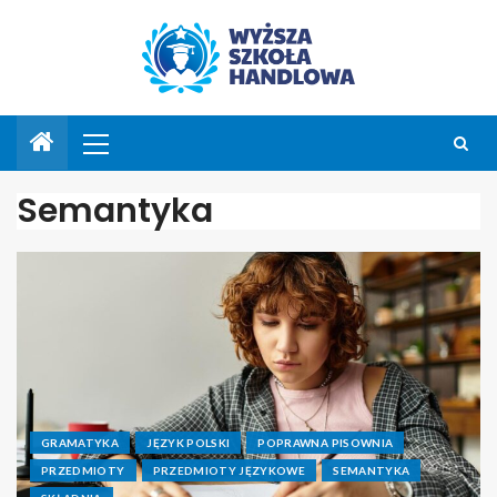
Semantyka
GRAMATYKA
JĘZYK POLSKI
POPRAWNA PISOWNIA
PRZEDMIOTY
PRZEDMIOTY JĘZYKOWE
SEMANTYKA