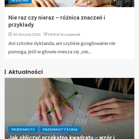
SKŁADNIA
Nie raz czy nieraz – różnica znaczeń i
przykłady
10 stycznia 2026
Michał Szczepaniak
Ani szkolne dyktanda, ani szybkie googlowanie nie
pomogą, jeśli w głowie miesza się „nie...
Aktualności
PRZEDMIOTY
PRZEDMIOTY ŚCISŁE
Jak obliczyć przekątną kwadratu – wzór i