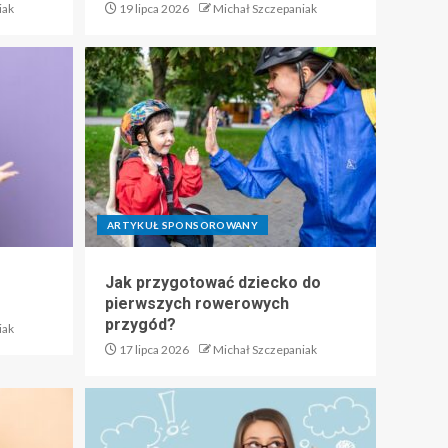
iak
19 lipca 2026
Michał Szczepaniak
ARTYKUŁ SPONSOROWANY
Jak przygotować dziecko do
pierwszych rowerowych
przygód?
iak
17 lipca 2026
Michał Szczepaniak