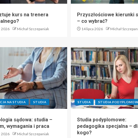
ztuje kurs na trenera
Przyszłościowe kierunki 
nalnego?
– co wybrać?
a 2026
Michał Szczepaniak
14 lipca 2026
Michał Szczepan
CJA NA STUDIA
STUDIA
STUDIA
STUDIA PODYPLOMOW
logia sądowa: studia –
Studia podyplomowe:
m, wymagania i praca
pedagogika specjalna – dl
kogo?
a 2026
Michał Szczepaniak