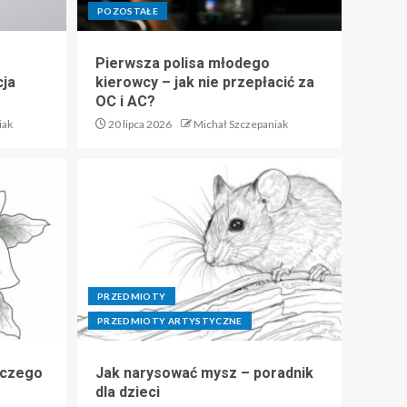
POZOSTAŁE
Pierwsza polisa młodego
cja
kierowcy – jak nie przepłacić za
OC i AC?
iak
20 lipca 2026
Michał Szczepaniak
PRZEDMIOTY
PRZEDMIOTY ARTYSTYCZNE
 czego
Jak narysować mysz – poradnik
dla dzieci