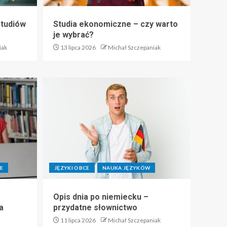
studiów
Studia ekonomiczne – czy warto
je wybrać?
iak
13 lipca 2026
Michał Szczepaniak
E
JĘZYKI OBCE
NAUKA JĘZYKÓW
Opis dnia po niemiecku –
a
przydatne słownictwo
11 lipca 2026
Michał Szczepaniak