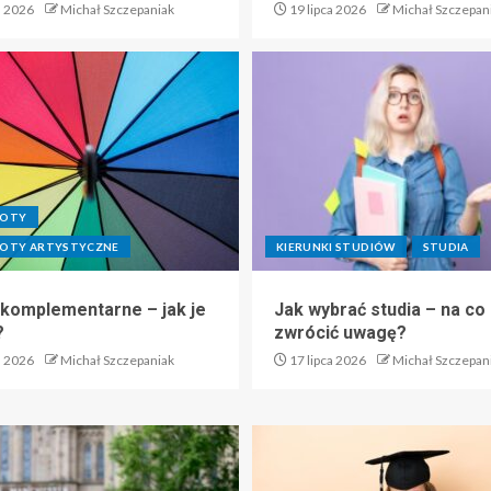
a 2026
Michał Szczepaniak
19 lipca 2026
Michał Szczepan
IOTY
OTY ARTYSTYCZNE
KIERUNKI STUDIÓW
STUDIA
 komplementarne – jak je
Jak wybrać studia – na co
?
zwrócić uwagę?
a 2026
Michał Szczepaniak
17 lipca 2026
Michał Szczepan