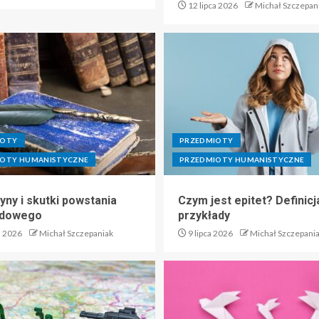
12 lipca 2026
Michał Szczepan
IOTY
PRZEDMIOTY
IOTY HUMANISTYCZNE
PRZEDMIOTY HUMANISTYCZNE
yny i skutki powstania
Czym jest epitet? Definicja
adowego
przykłady
a 2026
Michał Szczepaniak
9 lipca 2026
Michał Szczepani