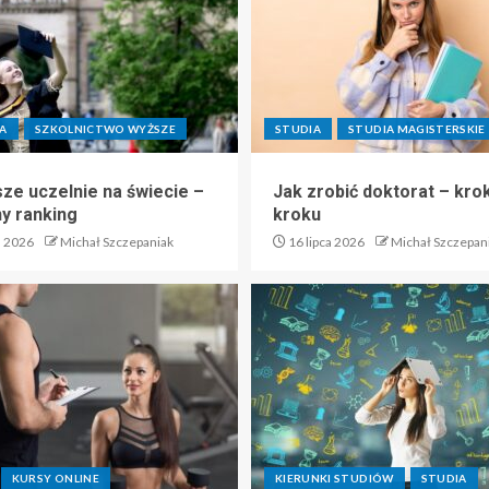
A
SZKOLNICTWO WYŻSZE
STUDIA
STUDIA MAGISTERSKIE
sze uczelnie na świecie –
Jak zrobić doktorat – kro
ny ranking
kroku
a 2026
Michał Szczepaniak
16 lipca 2026
Michał Szczepan
KURSY ONLINE
KIERUNKI STUDIÓW
STUDIA