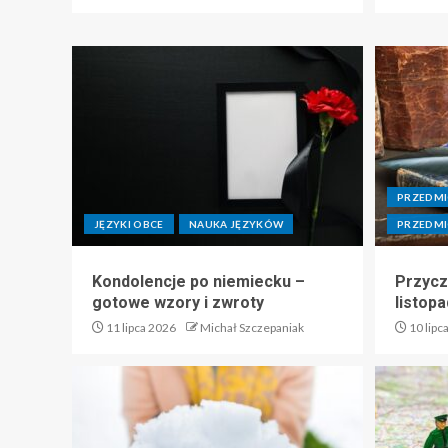
PRZEDM
JĘZYKI OBCE
NAUKA JĘZYKÓW
PRZEDM
Kondolencje po niemiecku –
Przycz
gotowe wzory i zwroty
listop
11 lipca 2026
Michał Szczepaniak
10 lipc