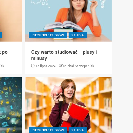
KIERUNKI STUDIÓW
STUDIA
k po
Czy warto studiować – plusy i
minusy
iak
15 lipca 2026
Michał Szczepaniak
KIERUNKI STUDIÓW
STUDIA