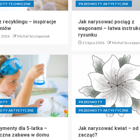
OTY TECHNICZNE
PRZEDMIOTY ARTYSTYCZNE
 recyklingu – inspiracje
Jak narysować pociąg z
zniów
wagonami – łatwa instruk
rysunku
a 2026
Michał Szczepaniak
21 lipca 2026
Michał Szczepan
IOTY
PRZEDMIOTY
OTY ARTYSTYCZNE
PRZEDMIOTY ARTYSTYCZNE
ymenty dla 5-latka –
Jak narysować kwiat – od
czna zabawa w domu
zacząć?