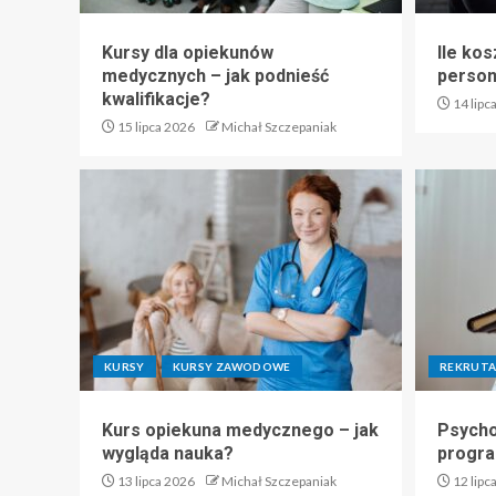
Kursy dla opiekunów
Ile kos
medycznych – jak podnieść
perso
kwalifikacje?
14 lipc
15 lipca 2026
Michał Szczepaniak
KURSY
KURSY ZAWODOWE
REKRUTA
Kurs opiekuna medycznego – jak
Psycho
wygląda nauka?
progra
13 lipca 2026
Michał Szczepaniak
12 lipc