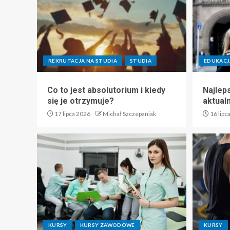
REKRUTACJA NA STUDIA
STUDIA
EDUKACJ
Co to jest absolutorium i kiedy
Najlep
się je otrzymuje?
aktual
17 lipca 2026
Michał Szczepaniak
16 lipc
KURSY
KURSY ZAWODOWE
KURSY