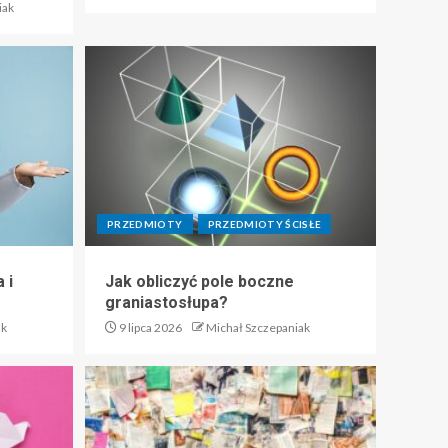
iak
PRZEDMIOTY
PRZEDMIOTY ŚCISŁE
 i
Jak obliczyć pole boczne
graniastosłupa?
ak
9 lipca 2026
Michał Szczepaniak