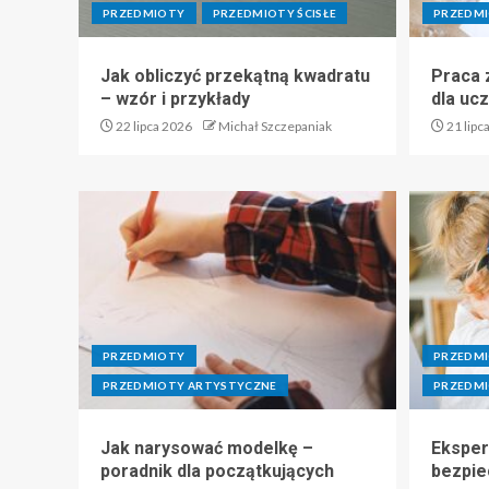
PRZEDMIOTY
PRZEDMIOTY ŚCISŁE
PRZEDMI
Jak obliczyć przekątną kwadratu
Praca z
– wzór i przykłady
dla uc
22 lipca 2026
Michał Szczepaniak
21 lipc
PRZEDMIOTY
PRZEDM
PRZEDMIOTY ARTYSTYCZNE
PRZEDMI
Jak narysować modelkę –
Eksper
poradnik dla początkujących
bezpie