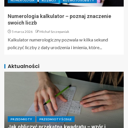
NUMEROLOGIA
ROZWÓJ
ROZWÓJ OSOBISTY
Numerologia kalkulator – poznaj znaczenie
swoich liczb
5 marca 2026
Michał Szczepaniak
Kalkulator numerologiczny pozwala w kilka sekund
policzyć liczby z daty urodzenia i imienia, które...
Aktualności
PRZEDMIOTY
PRZEDMIOTY ŚCISŁE
Jak obliczyć przekątną kwadratu – wzór i