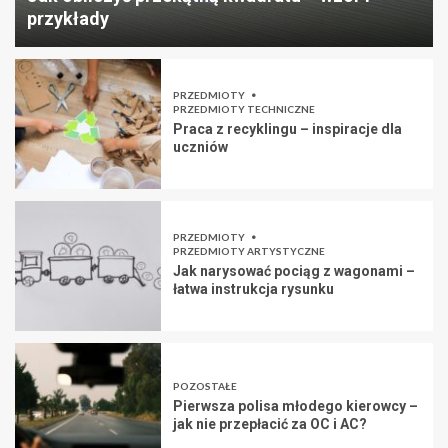
przykłady
PRZEDMIOTY
PRZEDMIOTY TECHNICZNE
Praca z recyklingu – inspiracje dla
uczniów
PRZEDMIOTY
PRZEDMIOTY ARTYSTYCZNE
Jak narysować pociąg z wagonami –
łatwa instrukcja rysunku
POZOSTAŁE
Pierwsza polisa młodego kierowcy –
jak nie przepłacić za OC i AC?