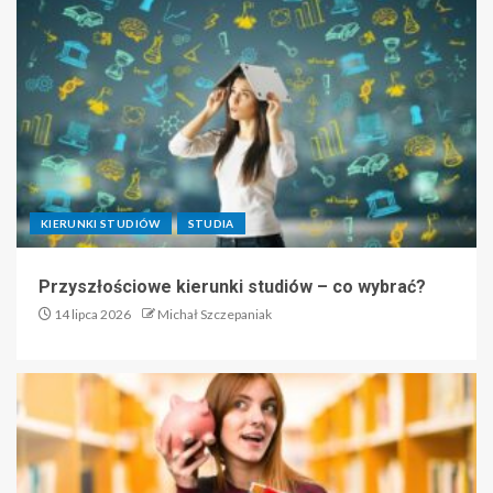
KIERUNKI STUDIÓW
STUDIA
Przyszłościowe kierunki studiów – co wybrać?
14 lipca 2026
Michał Szczepaniak