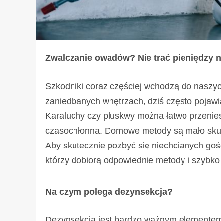
Zwalczanie owadów? Nie trać pieniędzy 
Szkodniki coraz częściej wchodzą do naszy
zaniedbanych wnętrzach, dziś często pojawi
Karaluchy czy pluskwy można łatwo przenieść 
czasochłonna. Domowe metody są mało skut
Aby skutecznie pozbyć się niechcianych gości
którzy dobiorą odpowiednie metody i szybko
Na czym polega dezynsekcja?
Dezynsekcja jest bardzo ważnym elementem 