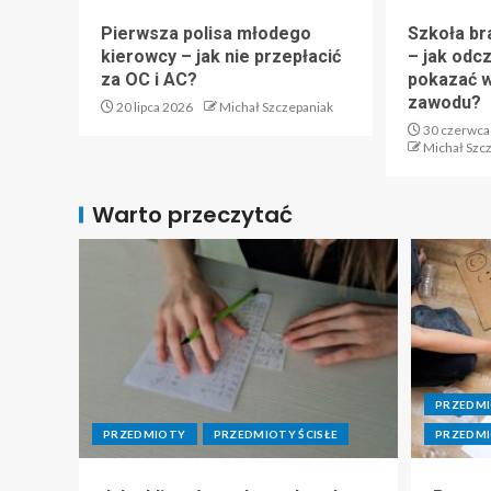
Pierwsza polisa młodego
Szkoła br
kierowcy – jak nie przepłacić
– jak odc
za OC i AC?
pokazać w
zawodu?
20 lipca 2026
Michał Szczepaniak
30 czerwca
Michał Szc
Warto przeczytać
PRZEDM
PRZEDMIOTY
PRZEDMIOTY ŚCISŁE
PRZEDMI