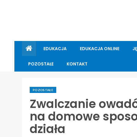
EDUKACJA
EDUKACJA ONLINE
J
POZOSTAŁE
KONTAKT
POZOSTAŁE
Zwalczanie owadó
na domowe sposob
działa