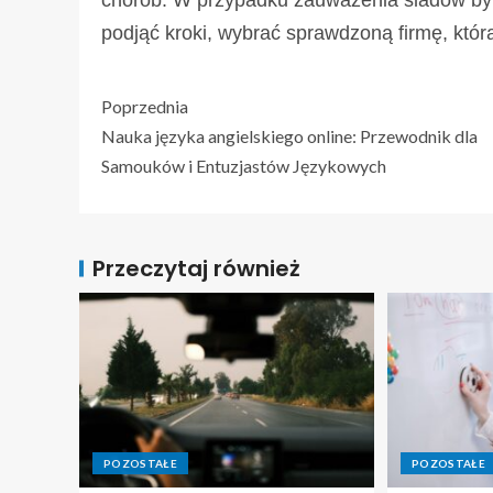
chorób. W przypadku zauważenia śladów byt
podjąć kroki, wybrać sprawdzoną firmę, któ
Poprzednia
Nauka języka angielskiego online: Przewodnik dla
Samouków i Entuzjastów Językowych
Przeczytaj również
POZOSTAŁE
POZOSTAŁE