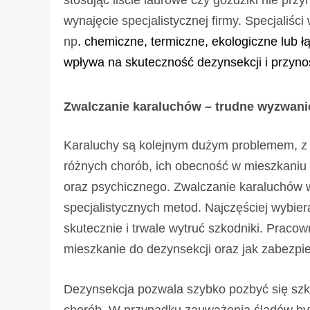
stosując liście laurowe czy goździki nie prz
wynajęcie specjalistycznej firmy. Specjaliś
np
. chemiczne, termiczne, ekologiczne lub 
wpływa na skuteczność dezynsekcji i przynosi
Zwalczanie karaluchów – trudne wyzwani
Karaluchy są kolejnym dużym problemem, z 
różnych chorób, ich obecność w mieszkaniu 
oraz psychicznego.
Zwalczanie karaluchów
w
specjalistycznych metod. Najczęściej wybiera
skutecznie i trwale wytruć szkodniki. Praco
mieszkanie do dezynsekcji oraz jak zabezpi
Dezynsekcja pozwala szybko pozbyć się szko