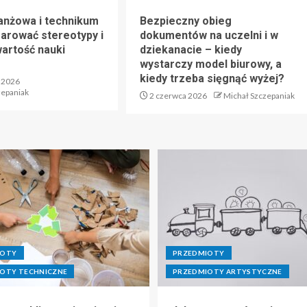
anżowa i technikum
Bezpieczny obieg
zarować stereotypy i
dokumentów na uczelni i w
artość nauki
dziekanacie – kiedy
wystarczy model biurowy, a
kiedy trzeba sięgnąć wyżej?
 2026
zepaniak
2 czerwca 2026
Michał Szczepaniak
IOTY
PRZEDMIOTY
OTY TECHNICZNE
PRZEDMIOTY ARTYSTYCZNE