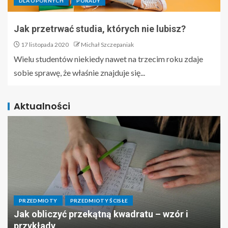
DLA OPORNYCH
PORADY
Jak przetrwać studia, których nie lubisz?
17 listopada 2020
Michał Szczepaniak
Wielu studentów niekiedy nawet na trzecim roku zdaje
sobie sprawę, że właśnie znajduje się...
Aktualności
PRZEDMIOTY
PRZEDMIOTY ŚCISŁE
Jak obliczyć przekątną kwadratu – wzór i
przykłady