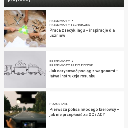
PRZEDMIOTY
PRZEDMIOTY TECHNICZNE
Praca z recyklingu – inspiracje dla
uczniów
PRZEDMIOTY
PRZEDMIOTY ARTYSTYCZNE
Jak narysować pociąg z wagonami –
łatwa instrukcja rysunku
POZOSTAŁE
Pierwsza polisa młodego kierowcy –
jak nie przepłacić za OC i AC?