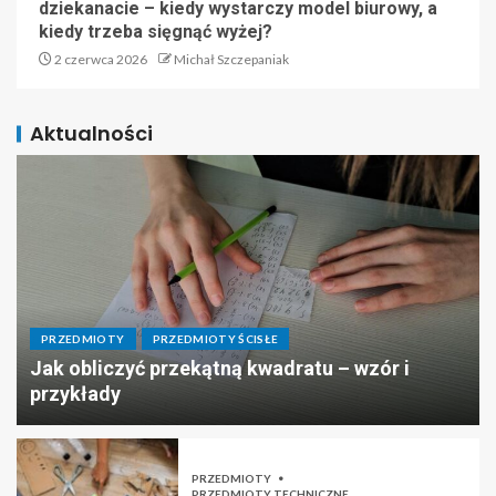
dziekanacie – kiedy wystarczy model biurowy, a
kiedy trzeba sięgnąć wyżej?
2 czerwca 2026
Michał Szczepaniak
Aktualności
PRZEDMIOTY
PRZEDMIOTY ŚCISŁE
Jak obliczyć przekątną kwadratu – wzór i
przykłady
PRZEDMIOTY
PRZEDMIOTY TECHNICZNE