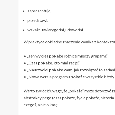
zaprezentuje,
przedstawi,
wskaże, uwiarygodni, udowodni.
W praktyce dokładne znaczenie wynika z kontekstu
• „Ten wykres
pokaże
różnicę między grupami.”
• „Czas
pokaże
, kto miał rację.”
• „Nauczyciel
pokaże
wam, jak rozwiązać to zadani
• „Nowa wersja programu
pokaże
wszystkie błędy
Warto zwrócić uwagę, że „pokaże” może dotyczyć za
abstrakcyjnego (czas pokaże, życie pokaże, histor
czegoś, a nie o karę.