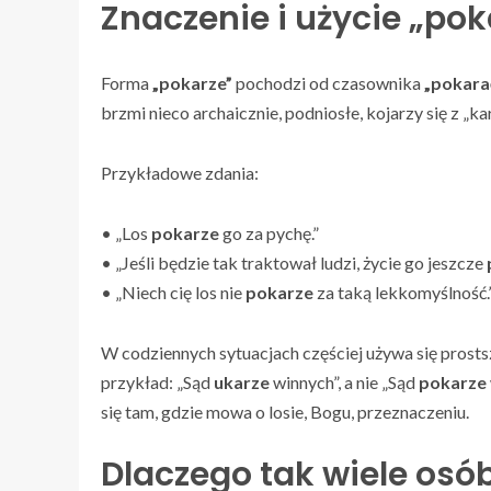
Znaczenie i użycie „pok
Forma
„pokarze”
pochodzi od czasownika
„pokara
brzmi nieco archaicznie, podniosłe, kojarzy się z „ka
Przykładowe zdania:
• „Los
pokarze
go za pychę.”
• „Jeśli będzie tak traktował ludzi, życie go jeszcze
• „Niech cię los nie
pokarze
za taką lekkomyślność.
W codziennych sytuacjach częściej używa się prostsz
przykład: „Sąd
ukarze
winnych”, a nie „Sąd
pokarze
się tam, gdzie mowa o losie, Bogu, przeznaczeniu.
Dlaczego tak wiele osó