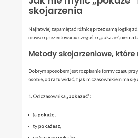
Jak nie mylić „pokaże” 
skojarzenia
Najłatwiej zapamiętać różnicę przez samą logikę z
mowa o prezentowaniu czegoś, o „pokazie”, nie ma ta
Metody skojarzeniowe, które
Dobrym sposobem jest rozpisanie formy czasu przysz
osobie, od razu widać, z jakim czasownikiem ma się 
1. Od czasownika
„pokazać”
:
ja
pokażę
,
ty
pokażesz
,
on/ona/ono
pokaże
,