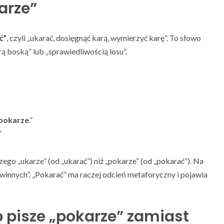
arze”
ć”
, czyli „ukarać, dosięgnąć karą, wymierzyć karę”. To słowo
rą boską” lub „sprawiedliwością losu”.
pokarze
.”
”
ego „ukarze” (od „ukarać”) niż „pokarze” (od „pokarać”). Na
winnych”. „Pokarać” ma raczej odcień metaforyczny i pojawia
b pisze „pokarze” zamiast