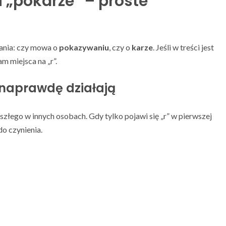
i „pokarze” – proste
dania: czy mowa o
pokazywaniu
, czy o
karze
. Jeśli w treści jest
m miejsca na „r”.
 naprawdę działają
łego w innych osobach. Gdy tylko pojawi się „r” w pierwszej
do czynienia.