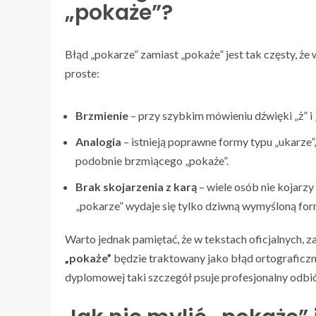
„pokaże”?
Błąd „pokarze” zamiast „pokaże” jest tak częsty, ż
proste:
Brzmienie
– przy szybkim mówieniu dźwięki „ż” i „
Analogia
– istnieją poprawne formy typu „ukarze”,
podobnie brzmiącego „pokaże”.
Brak skojarzenia z karą
– wiele osób nie kojarzy
„pokarze” wydaje się tylko dziwną wymyśloną for
Warto jednak pamiętać, że w tekstach oficjalnych,
„pokaże”
będzie traktowany jako błąd ortograficzn
dyplomowej taki szczegół psuje profesjonalny odbió