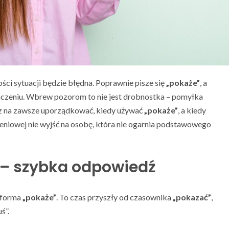
ści sytuacji będzie błędna. Poprawnie pisze się
„pokaże”
, a
aczeniu. Wbrew pozorom to nie jest drobnostka – pomyłka
az na zawsze uporządkować, kiedy używać
„pokaże”
, a kiedy
czeniowej nie wyjść na osobę, która nie ogarnia podstawowego
 – szybka odpowiedź
 forma
„pokaże”
. To czas przyszły od czasownika
„pokazać”
,
ś”.