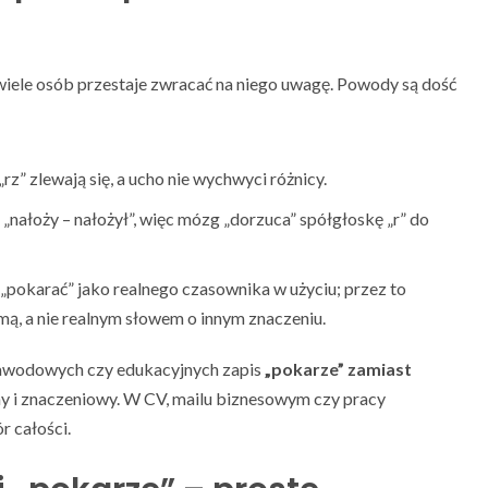
e wiele osób przestaje zwracać na niego uwagę. Powody są dość
rz” zlewają się, a ucho nie wychwyci różnicy.
 „nałoży – nałożył”, więc mózg „dorzuca” spółgłoskę „r” do
 „pokarać” jako realnego czasownika w użyciu; przez to
mą, a nie realnym słowem o innym znaczeniu.
 zawodowych czy edukacyjnych zapis
„pokarze” zamiast
y i znaczeniowy. W CV, mailu biznesowym czy pracy
r całości.