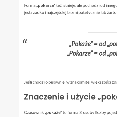
Forma
„pokarze”
też istnieje, ale pochodzi od inne
jest rzadko i najczęściej brzmi patetycznie lub żarto
„Pokaże” = od „po
„Pokarze” = od „po
Jeśli chodzi o pisownię: w znakomitej większości z
Znaczenie i użycie „po
Czasownik
„pokaże”
to forma 3. osoby liczby poje