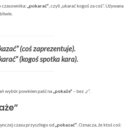
go czasownika:
„pokarać”
, czyli „ukarać kogoś za coś”. Używana
bliwie.
kazać” (coś zaprezentuje).
karać” (kogoś spotka kara).
dań wybór powinien paść na
„pokaże”
– bez „r”.
każe”
dynczej czasu przyszłego od
„pokazać”
. Oznacza, że ktoś coś: