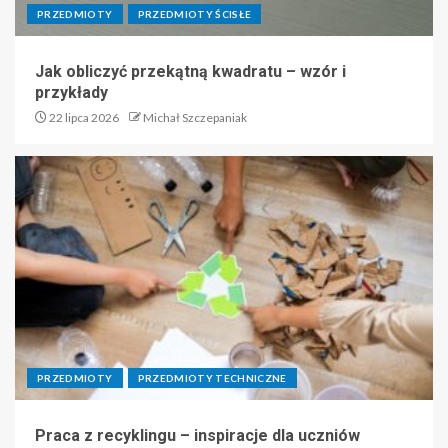
PRZEDMIOTY
PRZEDMIOTY ŚCISŁE
Jak obliczyć przekątną kwadratu – wzór i
przykłady
22 lipca 2026
Michał Szczepaniak
PRZEDMIOTY
PRZEDMIOTY TECHNICZNE
Praca z recyklingu – inspiracje dla uczniów