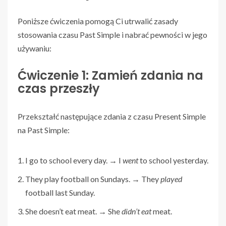
Poniższe ćwiczenia pomogą Ci utrwalić zasady
stosowania czasu Past Simple i nabrać pewności w jego
używaniu:
Ćwiczenie 1: Zamień zdania na
czas przeszły
Przekształć następujące zdania z czasu Present Simple
na Past Simple:
I go to school every day. → I
went
to school yesterday.
They play football on Sundays. → They
played
football last Sunday.
She doesn’t eat meat. → She
didn’t eat
meat.