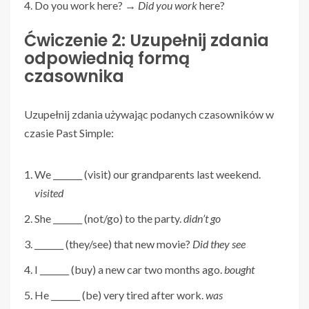
Do you work here? →
Did you work
here?
Ćwiczenie 2: Uzupełnij zdania
odpowiednią formą
czasownika
Uzupełnij zdania używając podanych czasowników w
czasie Past Simple:
We _______ (visit) our grandparents last weekend.
visited
She _______ (not/go) to the party.
didn’t go
_______ (they/see) that new movie?
Did they see
I _______ (buy) a new car two months ago.
bought
He _______ (be) very tired after work.
was