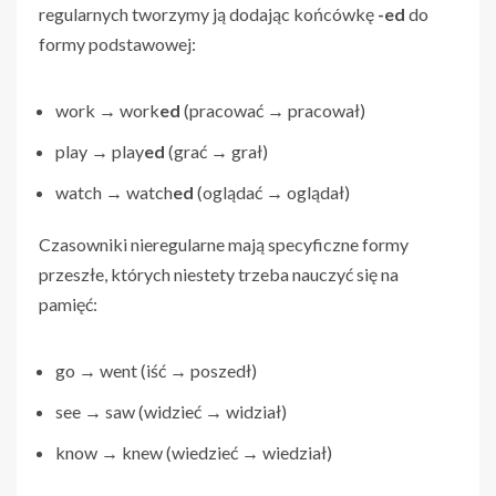
regularnych tworzymy ją dodając końcówkę
-ed
do
formy podstawowej:
work → work
ed
(pracować → pracował)
play → play
ed
(grać → grał)
watch → watch
ed
(oglądać → oglądał)
Czasowniki nieregularne mają specyficzne formy
przeszłe, których niestety trzeba nauczyć się na
pamięć:
go → went (iść → poszedł)
see → saw (widzieć → widział)
know → knew (wiedzieć → wiedział)