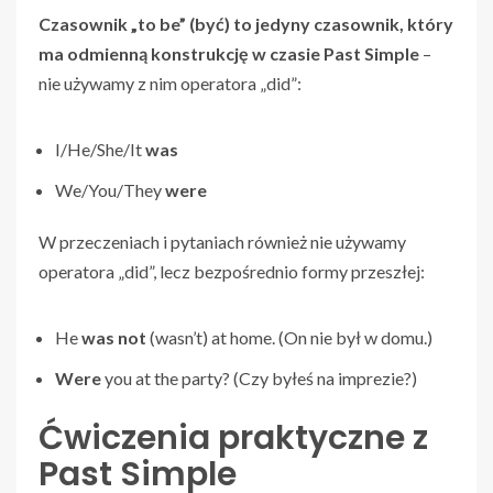
Czasownik „to be” (być) to jedyny czasownik, który
ma odmienną konstrukcję w czasie Past Simple
–
nie używamy z nim operatora „did”:
I/He/She/It
was
We/You/They
were
W przeczeniach i pytaniach również nie używamy
operatora „did”, lecz bezpośrednio formy przeszłej:
He
was not
(wasn’t) at home. (On nie był w domu.)
Were
you at the party? (Czy byłeś na imprezie?)
Ćwiczenia praktyczne z
Past Simple