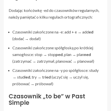
Dodając końcówkę -ed do czasowników regularnych,
należy pamiętać o kilku regułach ortograficznych:
Czasowniki zakończone na -e: add + e → add
ed
(dodać → dodał)
Czasowniki zakończone spółgłoską po krótkiej
samogłosce: stop → stop
ped
, plan → plan
ned
(zatrzymać → zatrzymał, planować → planował)
Czasowniki zakończone na -y po spółgłosce: study
→ stud
ied
, try → tr
ied
(uczyć się → uczył się,
próbować → próbował)
Czasownik „to be” w Past
Simple