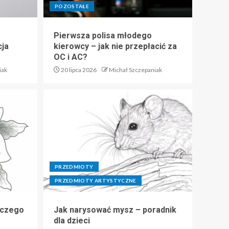
POZOSTAŁE
Pierwsza polisa młodego
cja
kierowcy – jak nie przepłacić za
OC i AC?
iak
20 lipca 2026
Michał Szczepaniak
PRZEDMIOTY
PRZEDMIOTY ARTYSTYCZNE
 czego
Jak narysować mysz – poradnik
dla dzieci