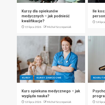
Kursy dla opiekunów
Ile kos
medycznych – jak podnieść
perso
kwalifikacje?
14 lipc
15 lipca 2026
Michał Szczepaniak
KURSY
KURSY ZAWODOWE
REKRUTA
Kurs opiekuna medycznego – jak
Psycho
wygląda nauka?
progra
13 lipca 2026
Michał Szczepaniak
12 lipc