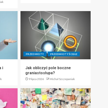
iak
PRZEDMIOTY
PRZEDMIOTY ŚCISŁE
 i
Jak obliczyć pole boczne
graniastosłupa?
ak
9 lipca 2026
Michał Szczepaniak