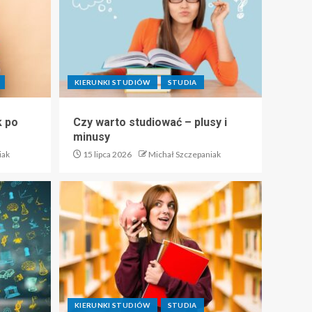
KIERUNKI STUDIÓW
STUDIA
k po
Czy warto studiować – plusy i
minusy
iak
15 lipca 2026
Michał Szczepaniak
KIERUNKI STUDIÓW
STUDIA