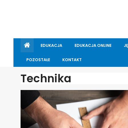
EDUKACJA
EDUKACJA ONLINE
J
POZOSTAŁE
KONTAKT
Technika