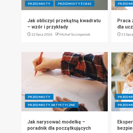
PRZEDMIOTY
PRZEDMIOTY ŚCISŁE
PRZEDMI
Jak obliczyć przekątną kwadratu
Praca z
– wzór i przykłady
dla uc
22 lipca 2026
Michał Szczepaniak
21 lipc
PRZEDMIOTY
PRZEDM
PRZEDMIOTY ARTYSTYCZNE
PRZEDMI
Jak narysować modelkę –
Eksper
poradnik dla początkujących
bezpie