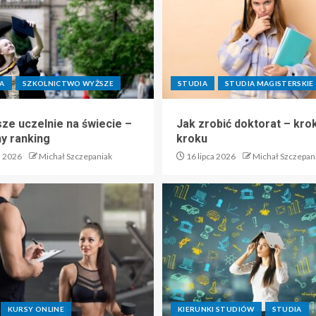
A
SZKOLNICTWO WYŻSZE
STUDIA
STUDIA MAGISTERSKIE
sze uczelnie na świecie –
Jak zrobić doktorat – kro
ny ranking
kroku
a 2026
Michał Szczepaniak
16 lipca 2026
Michał Szczepan
KURSY ONLINE
KIERUNKI STUDIÓW
STUDIA