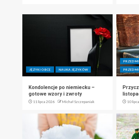
PRZEDM
JĘZYKI OBCE
NAUKA JĘZYKÓW
PRZEDM
Kondolencje po niemiecku –
Przycz
gotowe wzory i zwroty
listop
11 lipca 2026
Michał Szczepaniak
10 lipc