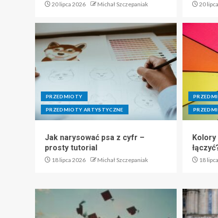
20 lipca 2026
Michał Szczepaniak
20 lipc
PRZEDMIOTY
PRZEDM
PRZEDMIOTY ARTYSTYCZNE
PRZEDMI
Jak narysować psa z cyfr –
Kolory
prosty tutorial
łączyć
18 lipca 2026
Michał Szczepaniak
18 lipc