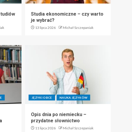
studiów
Studia ekonomiczne – czy warto
je wybrać?
iak
13 lipca 2026
Michał Szczepaniak
E
JĘZYKI OBCE
NAUKA JĘZYKÓW
Opis dnia po niemiecku –
a
przydatne słownictwo
11 lipca 2026
Michał Szczepaniak