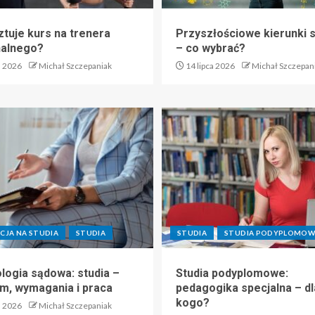
ztuje kurs na trenera
Przyszłościowe kierunki 
nalnego?
– co wybrać?
a 2026
Michał Szczepaniak
14 lipca 2026
Michał Szczepan
CJA NA STUDIA
STUDIA
STUDIA
STUDIA PODYPLOMOW
logia sądowa: studia –
Studia podyplomowe:
m, wymagania i praca
pedagogika specjalna – dl
kogo?
a 2026
Michał Szczepaniak