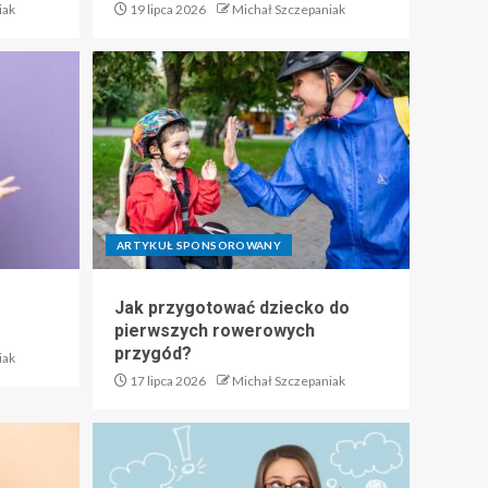
iak
19 lipca 2026
Michał Szczepaniak
ARTYKUŁ SPONSOROWANY
Jak przygotować dziecko do
pierwszych rowerowych
przygód?
iak
17 lipca 2026
Michał Szczepaniak