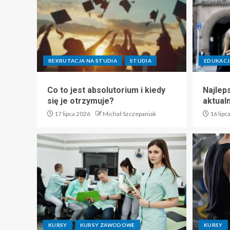
REKRUTACJA NA STUDIA
STUDIA
EDUKACJ
Co to jest absolutorium i kiedy
Najlep
się je otrzymuje?
aktual
17 lipca 2026
Michał Szczepaniak
16 lipc
KURSY
KURSY ZAWODOWE
KURSY