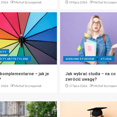
a 2026
Michał Szczepaniak
19 lipca 2026
Michał Szczepan
IOTY
OTY ARTYSTYCZNE
KIERUNKI STUDIÓW
STUDIA
 komplementarne – jak je
Jak wybrać studia – na co
?
zwrócić uwagę?
a 2026
Michał Szczepaniak
17 lipca 2026
Michał Szczepan