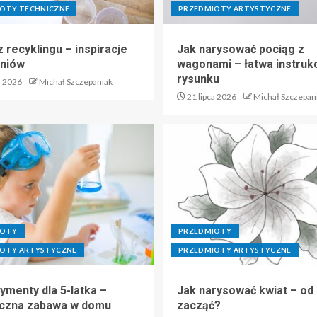
OTY TECHNICZNE
PRZEDMIOTY ARTYSTYCZNE
 recyklingu – inspiracje
Jak narysować pociąg z
zniów
wagonami – łatwa instruk
rysunku
a 2026
Michał Szczepaniak
21 lipca 2026
Michał Szczepan
IOTY
PRZEDMIOTY
OTY ARTYSTYCZNE
PRZEDMIOTY ARTYSTYCZNE
ymenty dla 5-latka –
Jak narysować kwiat – od
czna zabawa w domu
zacząć?