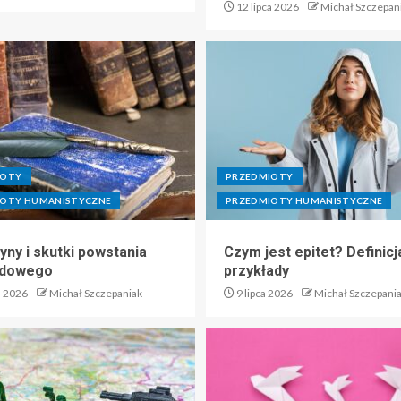
12 lipca 2026
Michał Szczepan
IOTY
PRZEDMIOTY
IOTY HUMANISTYCZNE
PRZEDMIOTY HUMANISTYCZNE
yny i skutki powstania
Czym jest epitet? Definicja
adowego
przykłady
a 2026
Michał Szczepaniak
9 lipca 2026
Michał Szczepani