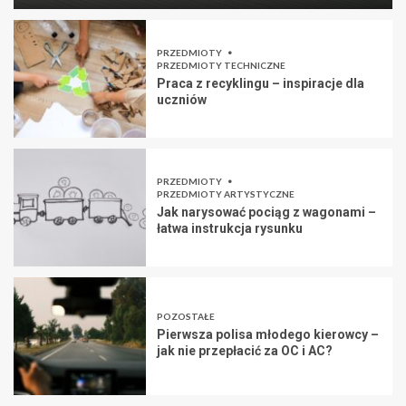
PRZEDMIOTY
PRZEDMIOTY TECHNICZNE
Praca z recyklingu – inspiracje dla
uczniów
PRZEDMIOTY
PRZEDMIOTY ARTYSTYCZNE
Jak narysować pociąg z wagonami –
łatwa instrukcja rysunku
POZOSTAŁE
Pierwsza polisa młodego kierowcy –
jak nie przepłacić za OC i AC?