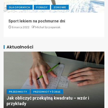
DLA OPORNYCH
PORADY
ZDROWIE
Sport lekiem na pochmurne dni
8 marca 2022
Michał Szczepaniak
Aktualności
PRZEDMIOTY
PRZEDMIOTY ŚCISŁE
Jak obliczyć przekątną kwadratu – wzór i
przykłady