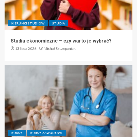
KIERUNKI STUDIÓW
STUDIA
Studia ekonomiczne – czy warto je wybrać?
13 lipca 2026
Michał Szczepaniak
KURSY
KURSY ZAWODOWE