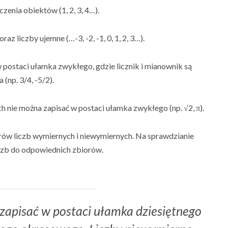
czenia obiektów (1, 2, 3, 4…).
raz liczby ujemne (…-3, -2, -1, 0, 1, 2, 3…).
w postaci ułamka zwykłego, gdzie licznik i mianownik są
(np. 3/4, -5/2).
ch nie można zapisać w postaci ułamka zwykłego (np. √2, π).
orów liczb wymiernych i niewymiernych. Na sprawdzianie
czb do odpowiednich zbiorów.
apisać w postaci ułamka dziesiętnego