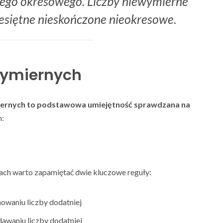
ego okresowego. Liczby niewymierne
iesiętne nieskończone nieokresowe.
 wymiernych
iernych to podstawowa umiejętność sprawdzana na
h:
ach warto zapamiętać dwie kluczowe reguły:
owaniu liczby dodatniej
awaniu liczby dodatniej