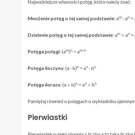
Najważniejsze własności potęg, które należy znać:
m
n
Mnożenie potęg o tej samej podstawie
: a
· a
= 
m
n
Dzielenie potęg o tej samej podstawie
: a
÷ a
= 
m
n
m·n
Potęga potęgi
: (a
)
= a
n
n
n
Potęga iloczynu
: (a · b)
= a
· b
n
n
n
Potęga ilorazu
: (a ÷ b)
= a
÷ b
Pamiętaj również o potęgach o wykładniku ujemnym
Pierwiastki
Pierwiastek n-tego stopnia z liczby a to taka liczba 