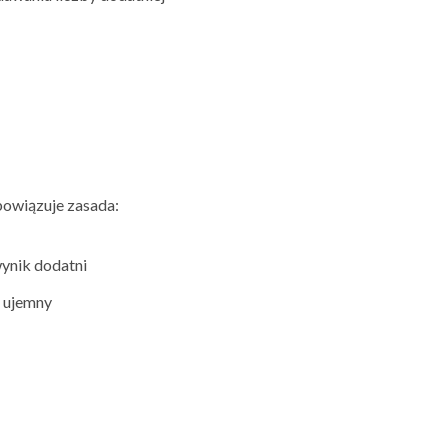
obowiązuje zasada:
wynik dodatni
k ujemny