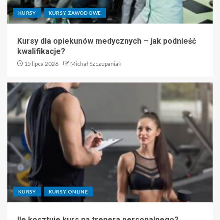
KURSY
KURSY ZAWODOWE
Kursy dla opiekunów medycznych – jak podnieść
kwalifikacje?
15 lipca 2026
Michał Szczepaniak
KURSY
KURSY ONLINE
Ile kosztuje kurs na trenera personalnego?