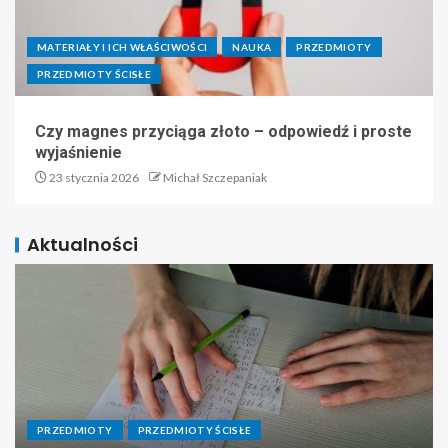
MATERIAŁY I ICH WŁAŚCIWOŚCI
NAUKA
PRZEDMIOTY
PRZEDMIOTY ŚCISŁE
Czy magnes przyciąga złoto – odpowiedź i proste
wyjaśnienie
23 stycznia 2026
Michał Szczepaniak
Aktualności
PRZEDMIOTY
PRZEDMIOTY ŚCISŁE