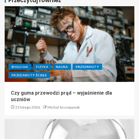
Przeczytaj również
BIOLOGIA
FIZYKA
NAUKA
PRZEDMIOTY
PRZEDMIOTY ŚCISŁE
Czy guma przewodzi prąd – wyjaśnienie dla
uczniów
25 lutego 2026
Michał Szczepaniak