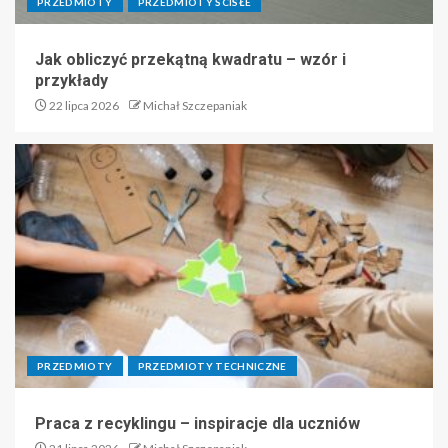
PRZEDMIOTY
PRZEDMIOTY ŚCISŁE
Jak obliczyć przekątną kwadratu – wzór i
przykłady
22 lipca 2026
Michał Szczepaniak
PRZEDMIOTY
PRZEDMIOTY TECHNICZNE
Praca z recyklingu – inspiracje dla uczniów