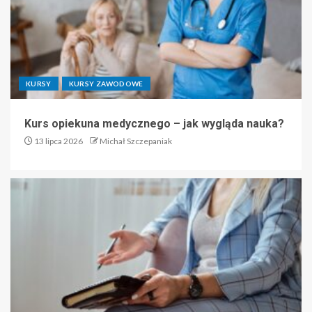
KURSY
KURSY ZAWODOWE
Kurs opiekuna medycznego – jak wygląda nauka?
13 lipca 2026
Michał Szczepaniak