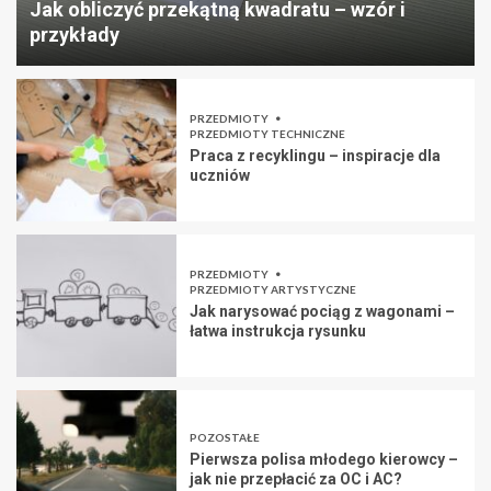
Jak obliczyć przekątną kwadratu – wzór i
przykłady
PRZEDMIOTY
PRZEDMIOTY TECHNICZNE
Praca z recyklingu – inspiracje dla
uczniów
PRZEDMIOTY
PRZEDMIOTY ARTYSTYCZNE
Jak narysować pociąg z wagonami –
łatwa instrukcja rysunku
POZOSTAŁE
Pierwsza polisa młodego kierowcy –
jak nie przepłacić za OC i AC?