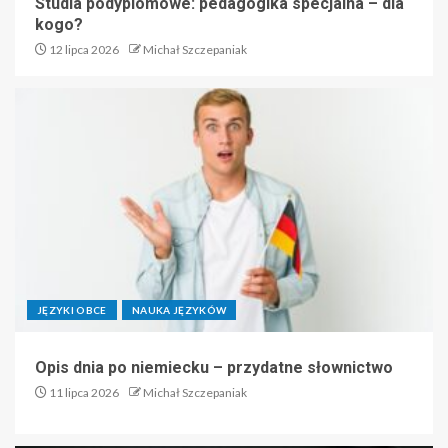
Studia podyplomowe: pedagogika specjalna – dla
kogo?
12 lipca 2026
Michał Szczepaniak
JĘZYKI OBCE
NAUKA JĘZYKÓW
Opis dnia po niemiecku – przydatne słownictwo
11 lipca 2026
Michał Szczepaniak