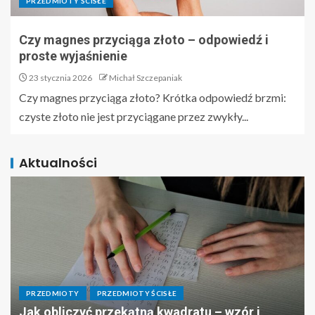
PRZEDMIOTY ŚCISŁE
Czy magnes przyciąga złoto – odpowiedź i
proste wyjaśnienie
23 stycznia 2026
Michał Szczepaniak
Czy magnes przyciąga złoto? Krótka odpowiedź brzmi:
czyste złoto nie jest przyciągane przez zwykły...
Aktualności
PRZEDMIOTY
PRZEDMIOTY ŚCISŁE
Jak obliczyć przekątną kwadratu – wzór i