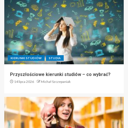
KIERUNKI STUDIÓW
STUDIA
Przyszłościowe kierunki studiów – co wybrać?
14 lipca 2026
Michał Szczepaniak