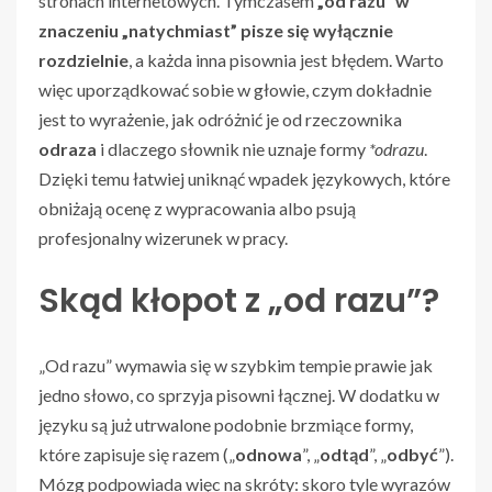
stronach internetowych. Tymczasem
„od razu” w
znaczeniu „natychmiast” pisze się wyłącznie
rozdzielnie
, a każda inna pisownia jest błędem. Warto
więc uporządkować sobie w głowie, czym dokładnie
jest to wyrażenie, jak odróżnić je od rzeczownika
odraza
i dlaczego słownik nie uznaje formy
*odrazu
.
Dzięki temu łatwiej uniknąć wpadek językowych, które
obniżają ocenę z wypracowania albo psują
profesjonalny wizerunek w pracy.
Skąd kłopot z „od razu”?
„Od razu” wymawia się w szybkim tempie prawie jak
jedno słowo, co sprzyja pisowni łącznej. W dodatku w
języku są już utrwalone podobnie brzmiące formy,
które zapisuje się razem („
odnowa
”, „
odtąd
”, „
odbyć
”).
Mózg podpowiada więc na skróty: skoro tyle wyrazów