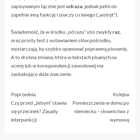
zapisywanym łącznie jest
odraza
, jednak pełni on
zupełnie inną funkcję i znaczy co innego („wstręt”).
Świadomość, że w środku „od razu” stoi zwykły
raz
,
oraz prosty test z wstawianiem słów pośrodku,
wystarczają, by szybko opanować poprawną pisownię.
A to drobna zmiana, która w tekstach pisanych na
ocenę lub w korespondencji zawodowej ma
zaskakująco duże znaczenie.
Poprzednia
Kolejna
Czy przed „żebym” stawia
Pomieszczenia w domu po
się przecinek? Zasady
niemiecku – słownictwo z
interpunkcji
wymową