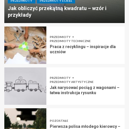
PRZEDMIOTY
PRZEDMIOTY ŚCISŁE
Jak obliczyć przekątną kwadratu – wzór i
przykłady
PRZEDMIOTY
PRZEDMIOTY TECHNICZNE
Praca z recyklingu – inspiracje dla
uczniów
PRZEDMIOTY
PRZEDMIOTY ARTYSTYCZNE
Jak narysować pociąg z wagonami –
łatwa instrukcja rysunku
POZOSTAŁE
Pierwsza polisa młodego kierowcy –