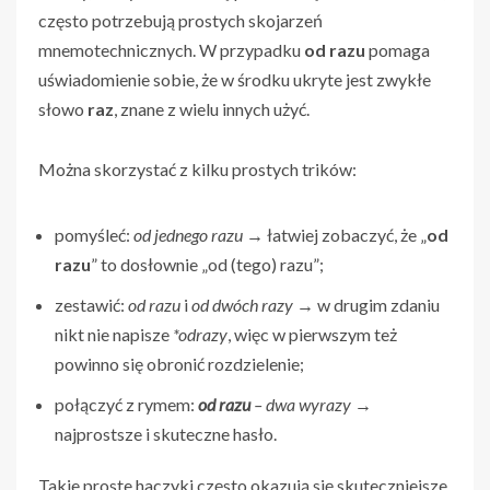
często potrzebują prostych skojarzeń
mnemotechnicznych. W przypadku
od razu
pomaga
uświadomienie sobie, że w środku ukryte jest zwykłe
słowo
raz
, znane z wielu innych użyć.
Można skorzystać z kilku prostych trików:
pomyśleć:
od jednego razu
→ łatwiej zobaczyć, że „
od
razu
” to dosłownie „od (tego) razu”;
zestawić:
od razu
i
od dwóch razy
→ w drugim zdaniu
nikt nie napisze
*odrazy
, więc w pierwszym też
powinno się obronić rozdzielenie;
połączyć z rymem:
od razu
– dwa wyrazy
→
najprostsze i skuteczne hasło.
Takie proste haczyki często okazują się skuteczniejsze