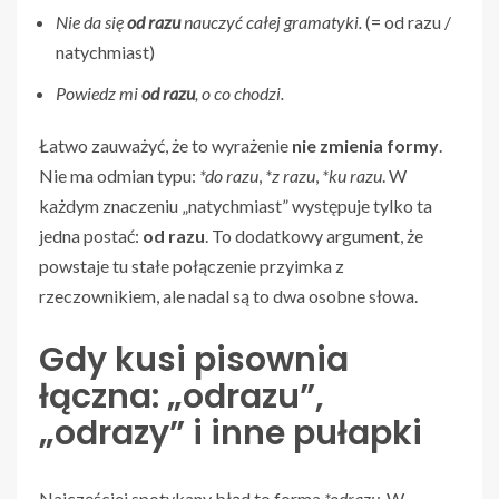
Nie da się
od razu
nauczyć całej gramatyki.
(= od razu /
natychmiast)
Powiedz mi
od razu
, o co chodzi.
Łatwo zauważyć, że to wyrażenie
nie zmienia formy
.
Nie ma odmian typu:
*do razu
,
*z razu
,
*ku razu
. W
każdym znaczeniu „natychmiast” występuje tylko ta
jedna postać:
od razu
. To dodatkowy argument, że
powstaje tu stałe połączenie przyimka z
rzeczownikiem, ale nadal są to dwa osobne słowa.
Gdy kusi pisownia
łączna: „odrazu”,
„odrazy” i inne pułapki
Najczęściej spotykany błąd to forma
*odrazu
. W