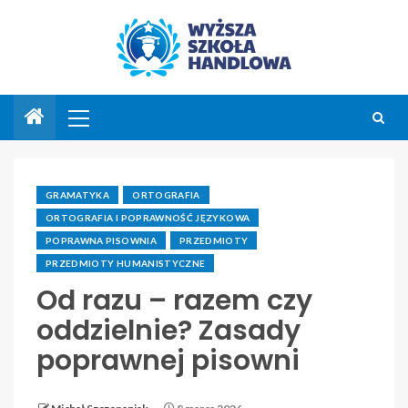
GRAMATYKA
ORTOGRAFIA
ORTOGRAFIA I POPRAWNOŚĆ JĘZYKOWA
POPRAWNA PISOWNIA
PRZEDMIOTY
PRZEDMIOTY HUMANISTYCZNE
Od razu – razem czy
oddzielnie? Zasady
poprawnej pisowni