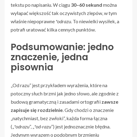
tekstu po napisaniu. W ciągu
30–60 sekund
można
wyłapać większość tak oczywistych zlepów, w tym
właśnie niepoprawne
*odrazu
. To niewielki wysiłek, a
potrafi uratować kilka cennych punktów.
Podsumowanie: jedno
znaczenie, jedna
pisownia
„Od razu” jest przykładem wyrażenia, które na
potoczny słuch brzmi jak jedno słowo, ale zgodnie z
budową gramatyczną i zasadami ortografii
zawsze
zapisuje się rozdzielnie
. Gdy chodzi o znaczenie
„natychmiast, bez zwłoki”, każda forma łączna
(„
*odrazu
”, „
*od-razu
”) jest jednoznacznie błędna.
Jedynym wyrazem o podobnym brzmieniu