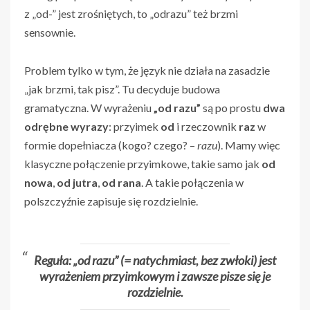
z „od-” jest zrośniętych, to „odrazu” też brzmi
sensownie.
Problem tylko w tym, że język nie działa na zasadzie
„jak brzmi, tak pisz”. Tu decyduje budowa
gramatyczna. W wyrażeniu
„od razu”
są po prostu
dwa
odrębne wyrazy
: przyimek
od
i rzeczownik
raz
w
formie dopełniacza (kogo? czego? –
razu
). Mamy więc
klasyczne połączenie przyimkowe, takie samo jak
od
nowa
,
od jutra
,
od rana
. A takie połączenia w
polszczyźnie zapisuje się rozdzielnie.
Reguła: „od razu” (= natychmiast, bez zwłoki) jest
wyrażeniem przyimkowym i zawsze pisze się je
rozdzielnie.