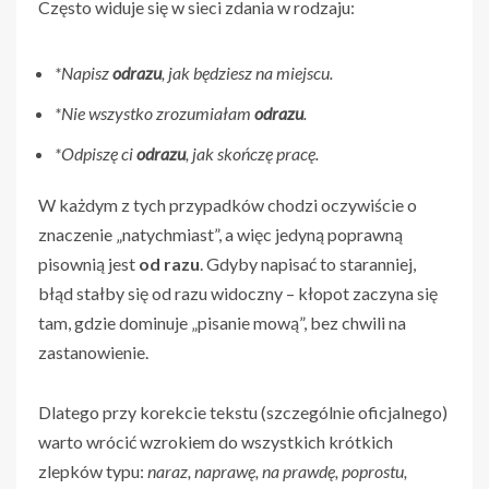
Często widuje się w sieci zdania w rodzaju:
*Napisz
odrazu
, jak będziesz na miejscu.
*Nie wszystko zrozumiałam
odrazu
.
*Odpiszę ci
odrazu
, jak skończę pracę.
W każdym z tych przypadków chodzi oczywiście o
znaczenie „natychmiast”, a więc jedyną poprawną
pisownią jest
od razu
. Gdyby napisać to staranniej,
błąd stałby się od razu widoczny – kłopot zaczyna się
tam, gdzie dominuje „pisanie mową”, bez chwili na
zastanowienie.
Dlatego przy korekcie tekstu (szczególnie oficjalnego)
warto wrócić wzrokiem do wszystkich krótkich
zlepków typu:
naraz, naprawę, na prawdę, poprostu,