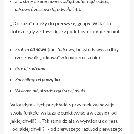
zrosty
– pisane razem:
odtąd, odtamtąd, odkąd,
odnowa (rzeczownik), odwołać
itd.
„Od razu” należy do pierwszej grupy
. Widać to
dobrze, gdy zestawi się je z podobnymi połączeniami:
Zrób to
od nowa
.
(nie:
*odnowa
, bo wtedy wyszedłby
rzeczownik „odnowa” w innym znaczeniu)
Pracuje
od rana
.
Zacznijmy
od początku
.
Wracam
od jutra
do regularnej nauki.
W każdym z tych przykładów przyimek zachowuje
swoją funkcję: wskazuje punkt wyjścia w czasie („od
jakiej chwili?”). Tak samo działa w wyrażeniu
od razu
:
„od jakiej chwili?” – od pierwszego razu, od pierwszego