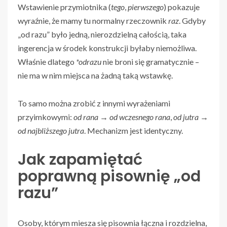
Wstawienie przymiotnika (
tego
,
pierwszego
) pokazuje
wyraźnie, że mamy tu normalny rzeczownik
raz
. Gdyby
„od razu” było jedną, nierozdzielną całością, taka
ingerencja w środek konstrukcji byłaby niemożliwa.
Właśnie dlatego
*odrazu
nie broni się gramatycznie –
nie ma w nim miejsca na żadną taką wstawkę.
To samo można zrobić z innymi wyrażeniami
przyimkowymi:
od rana → od wczesnego rana
,
od jutra →
od najbliższego jutra
. Mechanizm jest identyczny.
Jak zapamiętać
poprawną pisownię „od
razu”
Osoby, którym miesza się pisownia łączna i rozdzielna,