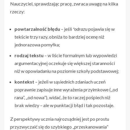
Nauczyciel, sprawdzając pracę, zwraca uwagę na kilka
rzeczy:
powtarzalność błędu
– jeśli
*odrazu
pojawia się w
tekście trzy razy, obniża to bardziej ocenę niż
jednorazowa pomyłka;
rodzaj tekstu
– w liście formalnym lub wypowiedzi
argumentacyjnej oczekuje się większej staranności
niż w opowiadaniu na poziomie szkoły podstawowej;
kontekst
– jeżeli w sąsiednich zdaniach uczeń
poprawnie zapisuje inne wyrażenia przyimkowe („od
rana”, „od nowa”), widać, że to raczej pośpiech niż
brak wiedzy – ale w punktacji błąd i tak pozostaje.
Z perspektywy ucznia najrozsądniej jest po prostu
przyzwyczaić się do szybkiego „przeskanowania”