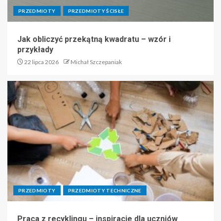
PRZEDMIOTY
PRZEDMIOTY ŚCISŁE
Jak obliczyć przekątną kwadratu – wzór i
przykłady
22 lipca 2026
Michał Szczepaniak
PRZEDMIOTY
PRZEDMIOTY TECHNICZNE
Praca z recyklingu – inspiracje dla uczniów