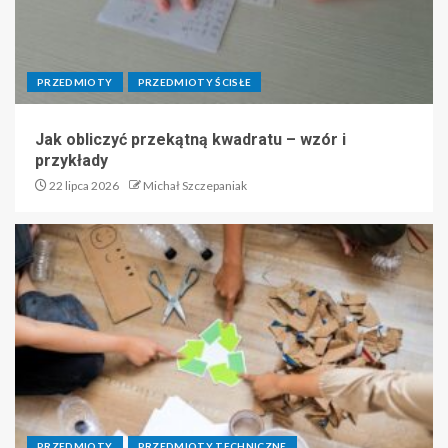
PRZEDMIOTY
PRZEDMIOTY ŚCISŁE
Jak obliczyć przekątną kwadratu – wzór i
przykłady
22 lipca 2026
Michał Szczepaniak
PRZEDMIOTY
PRZEDMIOTY TECHNICZNE