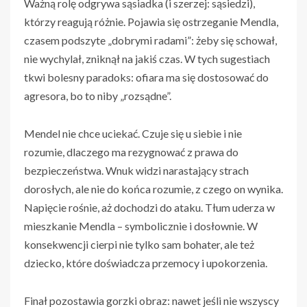
Ważną rolę odgrywa sąsiadka (i szerzej: sąsiedzi),
którzy reagują różnie. Pojawia się ostrzeganie Mendla,
czasem podszyte „dobrymi radami”: żeby się schował,
nie wychylał, zniknął na jakiś czas. W tych sugestiach
tkwi bolesny paradoks: ofiara ma się dostosować do
agresora, bo to niby „rozsądne”.
Mendel nie chce uciekać. Czuje się u siebie i nie
rozumie, dlaczego ma rezygnować z prawa do
bezpieczeństwa. Wnuk widzi narastający strach
dorosłych, ale nie do końca rozumie, z czego on wynika.
Napięcie rośnie, aż dochodzi do ataku. Tłum uderza w
mieszkanie Mendla – symbolicznie i dosłownie. W
konsekwencji cierpi nie tylko sam bohater, ale też
dziecko, które doświadcza przemocy i upokorzenia.
Finał pozostawia gorzki obraz: nawet jeśli nie wszyscy