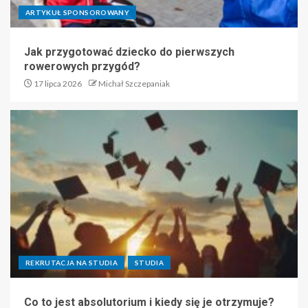
ARTYKUŁ SPONSOROWANY
Jak przygotować dziecko do pierwszych
rowerowych przygód?
17 lipca 2026
Michał Szczepaniak
REKRUTACJA NA STUDIA
STUDIA
Co to jest absolutorium i kiedy się je otrzymuje?