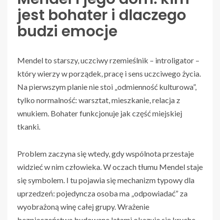
jest bohater i dlaczego
budzi emocje
Mendel to starszy, uczciwy rzemieślnik – introligator –
który wierzy w porządek, pracę i sens uczciwego życia.
Na pierwszym planie nie stoi „odmienność kulturowa”,
tylko normalność: warsztat, mieszkanie, relacja z
wnukiem. Bohater funkcjonuje jak część miejskiej
tkanki.
Problem zaczyna się wtedy, gdy wspólnota przestaje
widzieć w nim człowieka. W oczach tłumu Mendel staje
się symbolem. I tu pojawia się mechanizm typowy dla
uprzedzeń: pojedyncza osoba ma „odpowiadać” za
wyobrażoną winę całej grupy. Wrażenie
bezpieczeństwa budowane latami okazuje się kruche,