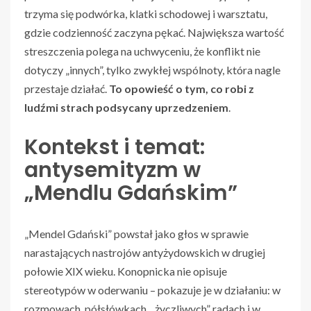
trzyma się podwórka, klatki schodowej i warsztatu,
gdzie codzienność zaczyna pękać. Największa wartość
streszczenia polega na uchwyceniu, że konflikt nie
dotyczy „innych”, tylko zwykłej wspólnoty, która nagle
przestaje działać.
To opowieść o tym, co robi z
ludźmi strach podsycany uprzedzeniem
.
Kontekst i temat:
antysemityzm w
„Mendlu Gdańskim”
„Mendel Gdański” powstał jako głos w sprawie
narastających nastrojów antyżydowskich w drugiej
połowie XIX wieku. Konopnicka nie opisuje
stereotypów w oderwaniu – pokazuje je w działaniu: w
rozmowach, półsłówkach, „życzliwych” radach i w