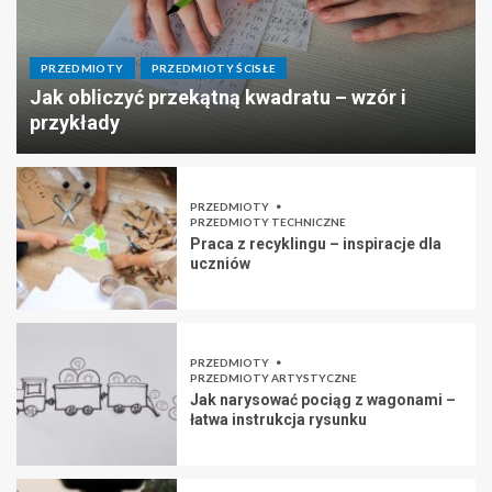
PRZEDMIOTY
PRZEDMIOTY ŚCISŁE
Jak obliczyć przekątną kwadratu – wzór i
przykłady
PRZEDMIOTY
PRZEDMIOTY TECHNICZNE
Praca z recyklingu – inspiracje dla
uczniów
PRZEDMIOTY
PRZEDMIOTY ARTYSTYCZNE
Jak narysować pociąg z wagonami –
łatwa instrukcja rysunku