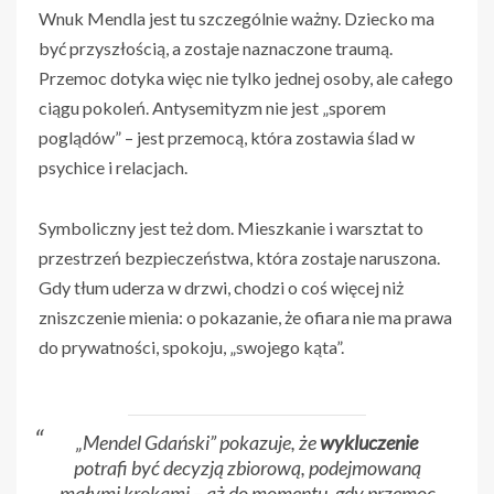
Wnuk Mendla jest tu szczególnie ważny. Dziecko ma
być przyszłością, a zostaje naznaczone traumą.
Przemoc dotyka więc nie tylko jednej osoby, ale całego
ciągu pokoleń. Antysemityzm nie jest „sporem
poglądów” – jest przemocą, która zostawia ślad w
psychice i relacjach.
Symboliczny jest też dom. Mieszkanie i warsztat to
przestrzeń bezpieczeństwa, która zostaje naruszona.
Gdy tłum uderza w drzwi, chodzi o coś więcej niż
zniszczenie mienia: o pokazanie, że ofiara nie ma prawa
do prywatności, spokoju, „swojego kąta”.
„Mendel Gdański” pokazuje, że
wykluczenie
potrafi być decyzją zbiorową, podejmowaną
małymi krokami – aż do momentu, gdy przemoc