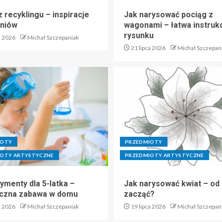
 recyklingu – inspiracje
Jak narysować pociąg z
zniów
wagonami – łatwa instruk
rysunku
a 2026
Michał Szczepaniak
21 lipca 2026
Michał Szczepan
IOTY
PRZEDMIOTY
OTY ARTYSTYCZNE
PRZEDMIOTY ARTYSTYCZNE
ymenty dla 5-latka –
Jak narysować kwiat – od
czna zabawa w domu
zacząć?
a 2026
Michał Szczepaniak
19 lipca 2026
Michał Szczepan