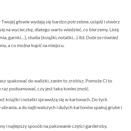
Twojej głowie wydają się bardzo potrzebne, usiądź i stwórz
się na wycieczkę, dlatego warto wiedzieć, co bierzemy. Listę
nia, garnki…), studia (książki, notatki…) itd. Dobrze również
mu, a co można kupić na miejscu.
asz spakować do walizki, zanim to zrobisz. Pomoże Ci to
ze raz podsumować, czy jest taka konieczność.
st książki i notatki sprawdzą się w kartonach. Do tych
ubrania, a do najtrwalszych i dużych kartonów spakuj grube i
zony i najlepszy sposób na pakowanie części garderoby.