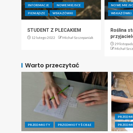
INFORMACJE
NOWE MIEJSCE
NOWE MIEJS
PIENIĄDZE
WSKAZÓWKI
WSKAZÓWKI
STUDENT Z PLECAKIEM
Roślina st
przyjacie
12 lutego 2022
Michał Szczepaniak
29 listopad
Michał Szc
Warto przeczytać
PRZEDM
PRZEDMIOTY
PRZEDMIOTY ŚCISŁE
PRZEDMI