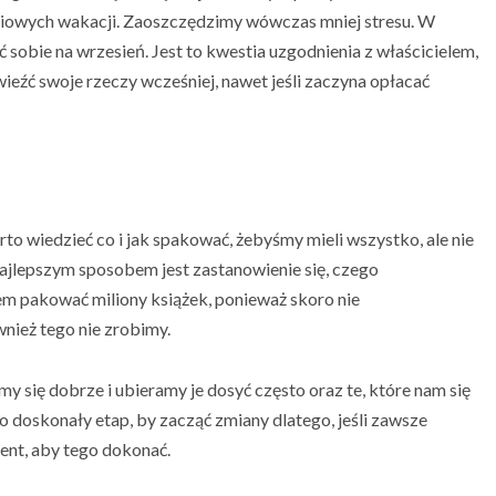
pniowych wakacji. Zaoszczędzimy wówczas mniej stresu. W
obie na wrzesień. Jest to kwestia uzgodnienia z właścicielem,
ieźć swoje rzeczy wcześniej, nawet jeśli zaczyna opłacać
to wiedzieć co i jak spakować, żebyśmy mieli wszystko, ale nie
najlepszym sposobem jest zastanowienie się, czego
m pakować miliony książek, ponieważ skoro nie
wnież tego nie zrobimy.
 się dobrze i ubieramy je dosyć często oraz te, które nam się
 to doskonały etap, by zacząć zmiany dlatego, jeśli zawsze
ment, aby tego dokonać.