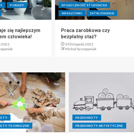
CE
PORADY
SPOŁECZNOŚĆ STUDENCKA
WSKAZÓWKI
ZATRUDNIENIE
aje się najlepszym
Praca zarobkowa czy
lem człowieka!
bezpłatny staż?
a 2021
29 listopada 2021
zepaniak
Michał Szczepaniak
IOTY
PRZEDMIOTY
OTY TECHNICZNE
PRZEDMIOTY ARTYSTYCZNE