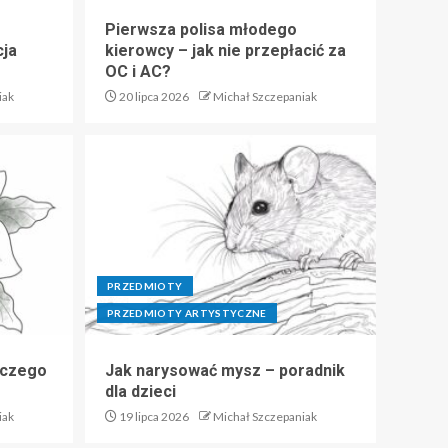
Pierwsza polisa młodego
cja
kierowcy – jak nie przepłacić za
OC i AC?
iak
20 lipca 2026
Michał Szczepaniak
PRZEDMIOTY
PRZEDMIOTY ARTYSTYCZNE
 czego
Jak narysować mysz – poradnik
dla dzieci
iak
19 lipca 2026
Michał Szczepaniak