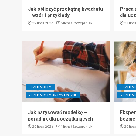
Jak obliczyć przekątną kwadratu
Praca z
– wzór i przykłady
dla uc
22 lipca 2026
Michał Szczepaniak
21 lipc
PRZEDMIOTY
PRZEDM
PRZEDMIOTY ARTYSTYCZNE
PRZEDMI
Jak narysować modelkę –
Eksper
poradnik dla początkujących
bezpie
20 lipca 2026
Michał Szczepaniak
20 lipc