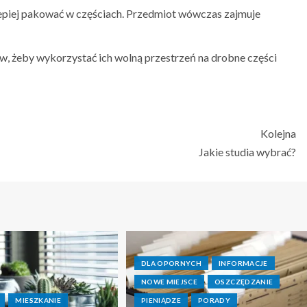
jlepiej pakować w częściach. Przedmiot wówczas zajmuje
ów, żeby wykorzystać ich wolną przestrzeń na drobne części
Kolejna
Jakie studia wybrać?
DLA OPORNYCH
INFORMACJE
NOWE MIEJSCE
OSZCZĘDZANIE
MIESZKANIE
PIENIĄDZE
PORADY