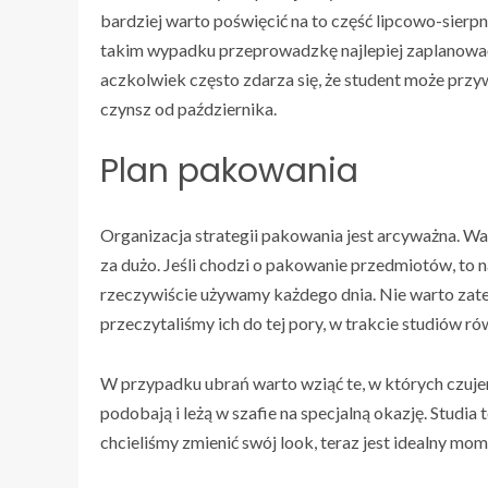
bardziej warto poświęcić na to część lipcowo-sier
takim wypadku przeprowadzkę najlepiej zaplanować s
aczkolwiek często zdarza się, że student może przyw
czynsz od października.
Plan pakowania
Organizacja strategii pakowania jest arcyważna. War
za dużo. Jeśli chodzi o pakowanie przedmiotów, to 
rzeczywiście używamy każdego dnia. Nie warto zate
przeczytaliśmy ich do tej pory, w trakcie studiów ró
W przypadku ubrań warto wziąć te, w których czujemy
podobają i leżą w szafie na specjalną okazję. Studia
chcieliśmy zmienić swój look, teraz jest idealny mo