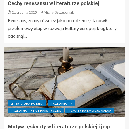
Cechy renesansu w literaturze polskiej
21 grudnia 2025
Michał Szczepaniak
Renesans, znany również jako odrodzenie, stanowił
przełomowy etap w rozwoju kultury europejskiej, który
odcisnął...
LITERATURA POLSKA
PRZEDMIOTY
PRZEDMIOTY HUMANISTYCZNE
TEMATYKA EMOCJONALNA
Motyw tęsknoty w literaturze polskiej i jego