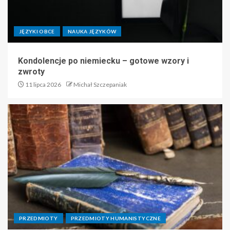
JĘZYKI OBCE
NAUKA JĘZYKÓW
Kondolencje po niemiecku – gotowe wzory i
zwroty
11 lipca 2026
Michał Szczepaniak
PRZEDMIOTY
PRZEDMIOTY HUMANISTYCZNE