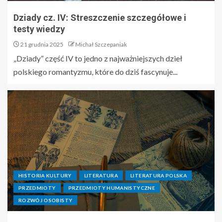
Dziady cz. IV: Streszczenie szczegółowe i
testy wiedzy
21 grudnia 2025
Michał Szczepaniak
„Dziady” część IV to jedno z najważniejszych dzieł
polskiego romantyzmu, które do dziś fascynuje...
HISTORIA KULTURY
LITERATURA
LITERATURA POLSKA
PRZEDMIOTY
PRZEDMIOTY HUMANISTYCZNE
ROZWÓJ OSOBISTY