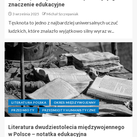
znaczenie edukacyjne
3 września 2025
Michał Szczepaniak
Tęsknota to jedno z najbardziej uniwersalnych uczuć
ludzkich, które znalazło wyjątkowo silny wyraz w...
LITERATURA POLSKA
OKRES MIĘDZYWOJENNY
PRZEDMIOTY
PRZEDMIOTY HUMANISTYCZNE
Literatura dwudziestolecia międzywojennego
w Polsce – notatka edukacyjna