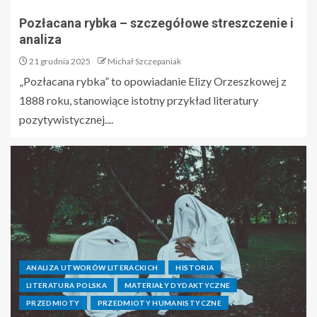
Pozłacana rybka – szczegółowe streszczenie i
analiza
21 grudnia 2025
Michał Szczepaniak
„Pozłacana rybka” to opowiadanie Elizy Orzeszkowej z
1888 roku, stanowiące istotny przykład literatury
pozytywistycznej....
ANALIZA UTWORÓW LITERACKICH
HISTORIA
LITERATURA POLSKA
MATERIAŁY DYDAKTYCZNE
PRZEDMIOTY
PRZEDMIOTY HUMANISTYCZNE