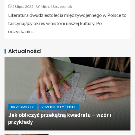
28 lipca 2025
Michał Szczepaniak
Literatura dwudziestolecia międzywojennego w Polsce to
fascynujący okres w historii naszej kultury. Po
odzyskaniu...
Aktualności
PRZEDMIOTY
PRZEDMIOTY ŚCISŁE
Jak obliczyć przekątną kwadratu – wzór i
przykłady